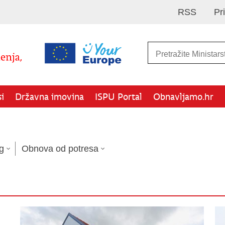
RSS
Pr
i
Državna imovina
ISPU Portal
Obnavljamo.hr
g
Obnova od potresa