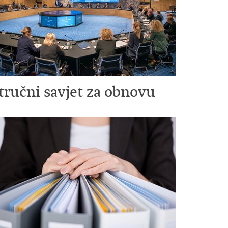
tručni savjet za obnovu