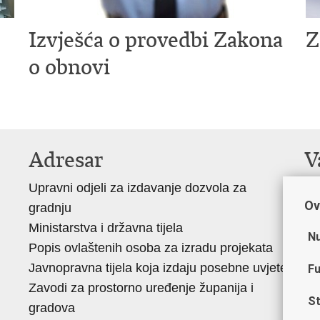
Izvješća o provedbi Zakona
Z
o obnovi
Adresar
V
Upravni odjeli za izdavanje dozvola za
Vl
Ov
gradnju
Za
Ministarstva i državna tijela
Ag
Nu
Popis ovlaštenih osoba za izradu projekata
ne
Javnopravna tijela koja izdaju posebne uvjete
Dr
Fu
Zavodi za prostorno uređenje županija i
Fo
St
gradova
uč