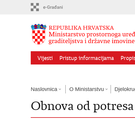
Preskoči
na
glavni
sadržaj
Vijesti
Pristup informacijama
Propis
Javni pozivi
Kontakti
Naslovnica
O Ministarstvu
Djelokru
Obnova od potresa