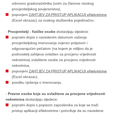
odnosno gradonačelnika (osim za članove visokog
procjeniteljskog povjerenstva),
popunjeni
ZAHTJEV ZA PRISTUP APLIKACIJI eNekretnine
(Excel obrazac) za svakog službenika pojedinačno.
-
Procjenitelji - fizičke osobe
dostavljaju sljedeće:
popratni dopis s navedenim datumom važenja
procjeniteljskog imenovanja ovjeren potpisom i
odgovarajućim pečatom (na kojem je vidljivo da je
podnositelj zahtjeva ovlašten za procjenu vrijednosti
nekretnina) ovlaštene osobe za procjenu vrijednosti
nekretnina,
popunjeni
ZAHTJEV ZA PRISTUP APLIKACIJI eNekretnine
(Excel obrazac),
presliku rješenja o imenovanju.
-
Pravne osobe koje su ovlaštene za procjene vrijednosti
nekretnina
dostavljaju sljedeće:
popratni dopis s popisom zaposlenika za koje se traži
pristup aplikaciji eNekretnine i potvrđuje da su navedene