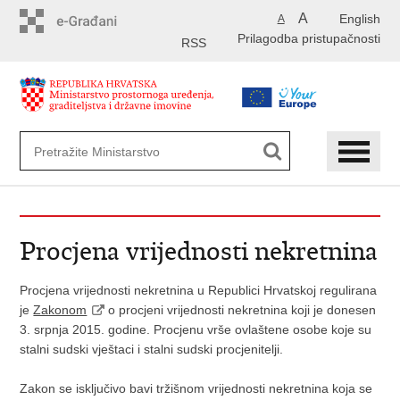
Preskoči
A
English
A
na
Prilagodba pristupačnosti
glavni
RSS
sadržaj
Procjena vrijednosti nekretnina
Procjena vrijednosti nekretnina u Republici Hrvatskoj regulirana
je
Zakonom
o procjeni vrijednosti nekretnina koji je donesen
3. srpnja 2015. godine. Procjenu vrše ovlaštene osobe koje su
stalni sudski vještaci i stalni sudski procjenitelji.
Zakon se isključivo bavi tržišnom vrijednosti nekretnina koja se