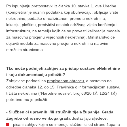
Po ispunjenju pretpostavki iz članka 10. stavka 1. ove Uredbe
(kompletiranje nužnih podataka koji obuhvaćaju: obilježja vrste
nekretnine, podatke o realiziranom prometu nekretnina,
lokaciju, ploštinu, predvidivi ostatak održivog vijeka korištenja i
infrastrukturu, na temelju kojih će se provesti kalibracija modela
za masovnu procjenu vrijednosti nekretnina), Ministarstvo će
objaviti modele za masovnu procjenu nekretnina na ovim
mrežnim stranicama.
Tko može podnijeti zahtjev za pristup sustavu eNekretnine
i koju dokumentaciju priložiti?
Zahtjev se podnosi na
propisanom obrascu
, a nastavno na
odredbe članaka 12. do 15. Pravilnika o informacijskom sustavu
tržišta nekretnina ("Narodne novine", broj
68/20
,
12/24
)
potrebno mu je priložiti:
- Službenici upravnih i/ili stručnih tijela županije, Grada
Zagreba odnosno velikoga grada
dostavljaju sljedeće:
pisani zahtjev kojim se imenuju službenici od strane župana