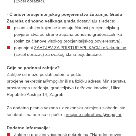
(Excel obrazac).
-
Članovi procjeniteljskog povjerenstva županije, Grada
Zagreba odnosno velikoga grada
dostavljaju sljedeće:
pisani zahtjev kojim se imenuju članovi procjeniteljskog
povjerenstva od strane župana odnosno gradonačelnika
(osim za članove visokog procjeniteljskog povjerenstva),
popunjeni
ZAHTJEV ZA PRISTUP APLIKACIJI eNekretnine
(Excel obrazac) za svakog člana pojedinačno.
Gdje se podnosi zahtjev?
Zahtjev se može poslati putem e-pošte:
procjene.nekretnina@mpgi.hr
ili na fizičku adresu Ministarstva
prostornoga uređenja, graditeljstva i državne imovine, Ulica
Republike Austrije 14, Zagreb.
Za dodatna pitanja vezana uz zakonsku primjenu slobodni ste
se obratiti na adresu e-pošte:
procjene.nekretnina@mpgi.hr
Dodatne informacije:
Zakon o procjeni vrijednosti nekretnina ('Narodne novine',