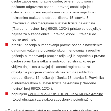
osobe zaposlenici pravne osobe, ovjeren potpisom i
pečatom odgovorne osobe u pravnoj osobi koja je
ovlaštena odnosno registrirana za procjene vrijednosti
nekretnina (sukladno odredbi članka 15. stavka 5.
Pravilnika o informacijskom sustavu tržišta nekretnina
("Narodne novine" broj 68/20, 12/24) pristup se dodjeljuje
najviše za 5 zaposlenika u pravnoj osobi, u trajanju do
jedne godine
),
presliku rješenja o imenovanju pravne osobe s navedenim
datumom važenja procjeniteljskog imenovanja ili presliku
rješenja o imenovanju procjenitelja koji je zaposlenik pravne
osobe i presliku izvatka iz sudskog registra iz kojeg je
vidljivo da je ista u svojoj djelatnosti registrirana za
obavljanje procjene vrijednosti nekretnina (sukladno
odredbi članka 12. točke c) i članka 15. stavka 3. Pravilnika
o informacijskom sustavu tržišta nekretnina ("Narodne
novine" broj 68/20, 12/24),
popunjeni
ZAHTJEV ZA PRISTUP APLIKACIJI eNekretnine
(Excel obrazac) za svakog zaposlenika pojedinačno.
-
Ovlašteni posrednici u prometu nekretnina
dostavljaju