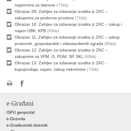
najamnina za stanove
(71kb)
Obrazac 09: Zahtjev za izdavanje izvatka iz ZKC –
zakupnina za poslovne prostore
(71kb)
Obrazac 10: Zahtjev za izdavanje izvatka iz ZKC – zakup i
najam OBK, KPB
(65kb)
Obrazac 11: Zahtjev za izdavanje izvatka iz ZKC – zakup
poslovnih, gospodarskih i višestambenih zgrada
(65kb)
Obrazac 12: Zahtjev za izdavanje izvatka iz ZKC –
zakupnine za VPM, G, PGM, SP, SKL
(60kb)
Obrazac 13: Zahtjev za izdavanje izvatka iz ZKC -
kupoprodaja, najam, zakup nekretnine
(72kb)
Ispiši
Podijeli
Podijeli
stranicu
na
na
e-Građani
Facebooku
Twitteru
ISPU geoportal
e-Dozvola
e-Građevinski dnevnik