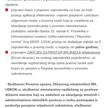
sljedeće:
popratni dopis s popisom zaposlenika za koje se traži
pristup aplikaciji eNekretnine, ovjeren potpisom i pečatom
odgovorne osobe u pravnoj osobi koja je ovlaštena za
obavljanje posredovanja u prometu nekretninama
(sukladno odredbi članka 15. stavak 6. Pravilnika o
informacijskom sustavu tržišta nekretnina ("Narodne
novine" broj 68/20, 12/24) pristup se dodjeljuje najviše za 5
zaposlenika u pravnoj osobi, u trajanju do
jedne godine
),
popunjeni
ZAHTJEV ZA PRISTUP APLIKACIJI eNekretnine
(Excel obrazac) za svakog zaposlenika pojedinačno, uz
navođenje registarskog broja upisa pravne osobe pod
kojom je upisana u Registar posrednika u prometu
nekretninama.
-
Službenici Porezne uprave, Državnog odvjetništva RH,
USKOK-a, službenici ministarstva nadležnog za poslove
državne imovine koji su zaduženi za obavljanje stručnih i
administrativno-tehničkih poslova u svrhu postupaka iz
područja procjene vrijednosti nekretnina, službenici