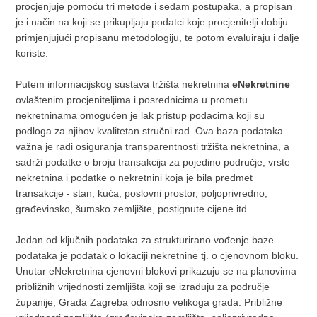
procjenjuje pomoću tri metode i sedam postupaka, a propisan
je i način na koji se prikupljaju podatci koje procjenitelji dobiju
primjenjujući propisanu metodologiju, te potom evaluiraju i dalje
koriste.
Putem informacijskog sustava tržišta nekretnina
eNekretnine
ovlaštenim procjeniteljima i posrednicima u prometu
nekretninama omogućen je lak pristup podacima koji su
podloga za njihov kvalitetan stručni rad. Ova baza podataka
važna je radi osiguranja transparentnosti tržišta nekretnina, a
sadrži podatke o broju transakcija za pojedino područje, vrste
nekretnina i podatke o nekretnini koja je bila predmet
transakcije - stan, kuća, poslovni prostor, poljoprivredno,
građevinsko, šumsko zemljište, postignute cijene itd.
Jedan od ključnih podataka za strukturirano vođenje baze
podataka je podatak o lokaciji nekretnine tj. o cjenovnom bloku.
Unutar eNekretnina cjenovni blokovi prikazuju se na planovima
približnih vrijednosti zemljišta koji se izrađuju za područje
županije, Grada Zagreba odnosno velikoga grada. Približne