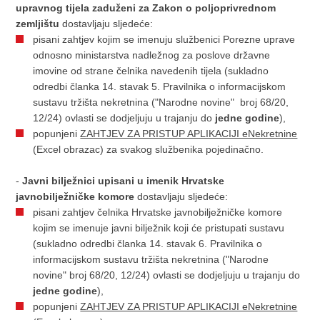
upravnog tijela zaduženi za Zakon o poljoprivrednom
zemljištu
dostavljaju sljedeće:
pisani zahtjev kojim se imenuju službenici Porezne uprave
odnosno ministarstva nadležnog za poslove državne
imovine od strane čelnika navedenih tijela (sukladno
odredbi članka 14. stavak 5. Pravilnika o informacijskom
sustavu tržišta nekretnina ("Narodne novine" broj 68/20,
12/24) ovlasti se dodjeljuju u trajanju do
jedne godine
),
popunjeni
ZAHTJEV ZA PRISTUP APLIKACIJI eNekretnine
(Excel obrazac) za svakog službenika pojedinačno.
-
Javni bilježnici upisani u imenik Hrvatske
javnobilježničke komore
dostavljaju sljedeće:
pisani zahtjev čelnika Hrvatske javnobilježničke komore
kojim se imenuje javni bilježnik koji će pristupati sustavu
(sukladno odredbi članka 14. stavak 6. Pravilnika o
informacijskom sustavu tržišta nekretnina ("Narodne
novine" broj 68/20, 12/24) ovlasti se dodjeljuju u trajanju do
jedne godine
),
popunjeni
ZAHTJEV ZA PRISTUP APLIKACIJI eNekretnine