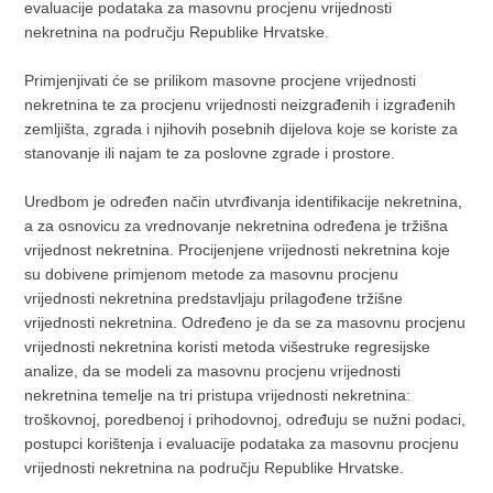
evaluacije podataka za masovnu procjenu vrijednosti
nekretnina na području Republike Hrvatske.
Primjenjivati će se prilikom masovne procjene vrijednosti
nekretnina te za procjenu vrijednosti neizgrađenih i izgrađenih
zemljišta, zgrada i njihovih posebnih dijelova koje se koriste za
stanovanje ili najam te za poslovne zgrade i prostore.
Uredbom je određen način utvrđivanja identifikacije nekretnina,
a za osnovicu za vrednovanje nekretnina određena je tržišna
vrijednost nekretnina. Procijenjene vrijednosti nekretnina koje
su dobivene primjenom metode za masovnu procjenu
vrijednosti nekretnina predstavljaju prilagođene tržišne
vrijednosti nekretnina. Određeno je da se za masovnu procjenu
vrijednosti nekretnina koristi metoda višestruke regresijske
analize, da se modeli za masovnu procjenu vrijednosti
nekretnina temelje na tri pristupa vrijednosti nekretnina:
troškovnoj, poredbenoj i prihodovnoj, određuju se nužni podaci,
postupci korištenja i evaluacije podataka za masovnu procjenu
vrijednosti nekretnina na području Republike Hrvatske.