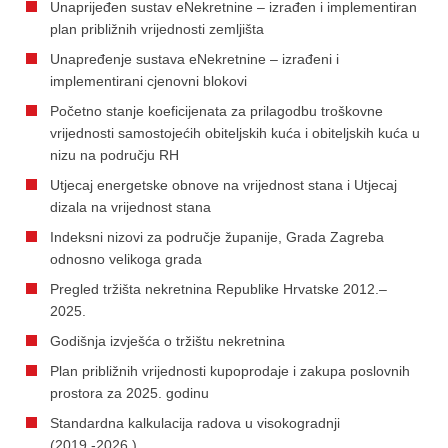
Unaprijeđen sustav eNekretnine – izrađen i implementiran
plan približnih vrijednosti zemljišta
Unapređenje sustava eNekretnine – izrađeni i
implementirani cjenovni blokovi
Početno stanje koeficijenata za prilagodbu troškovne
vrijednosti samostojećih obiteljskih kuća i obiteljskih kuća u
nizu na području RH
Utjecaj energetske obnove na vrijednost stana i Utjecaj
dizala na vrijednost stana
Indeksni nizovi za područje županije, Grada Zagreba
odnosno velikoga grada
Pregled tržišta nekretnina Republike Hrvatske 2012.–
2025.
Godišnja izvješća o tržištu nekretnina
Plan približnih vrijednosti kupoprodaje i zakupa poslovnih
prostora za 2025. godinu
Standardna kalkulacija radova u visokogradnji
(2019.-2026.)