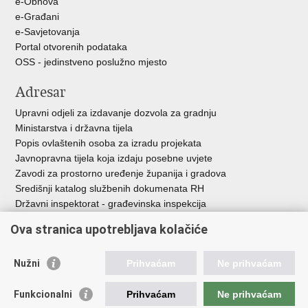
e-Obnova
e-Građani
e-Savjetovanja
Portal otvorenih podataka
OSS - jedinstveno poslužno mjesto
Adresar
Upravni odjeli za izdavanje dozvola za gradnju
Ministarstva i državna tijela
Popis ovlaštenih osoba za izradu projekata
Javnopravna tijela koja izdaju posebne uvjete
Zavodi za prostorno uređenje županija i gradova
Središnji katalog službenih dokumenata RH
Državni inspektorat - građevinska inspekcija
AZONIZ
Ova stranica upotrebljava kolačiće
Važne poveznice
Nužni
Prihvaćam
Ne prihvaćam
Vlada Republike Hrvatske
Zavod za prostorni razvoj
Funkcionalni
Prihvaćam
Ne prihvaćam
Agencija za pravni promet i posredovanje nekretninama