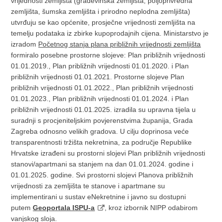
vrijednosti zemljišta (građevinska zemljišta, poljoprivredna
zemljišta, šumska zemljišta i prirodno neplodna zemljišta)
utvrđuju se kao općenite, prosječne vrijednosti zemljišta na
temelju podataka iz zbirke kupoprodajnih cijena. Ministarstvo je
izradom
Početnog stanja plana približnih vrijednosti zemljišta
formiralo posebne prostorne slojeve: Plan približnih vrijednosti
01.01.2019., Plan približnih vrijednosti 01.01.2020. i Plan
približnih vrijednosti 01.01.2021. Prostorne slojeve Plan
približnih vrijednosti 01.01.2022., Plan približnih vrijednosti
01.01.2023., Plan približnih vrijednosti 01.01.2024. i Plan
približnih vrijednosti 01.01.2025. izradila su upravna tijela u
suradnji s procjeniteljskim povjerenstvima županija, Grada
Zagreba odnosno velikih gradova. U cilju doprinosa veće
transparentnosti tržišta nekretnina, za područje Republike
Hrvatske izrađeni su prostorni slojevi Plan približnih vrijednosti
stanovi/apartmani sa stanjem na dan 01.01.2024. godine i
01.01.2025. godine. Svi prostorni slojevi Planova približnih
vrijednosti za zemljišta te stanove i apartmane su
implementirani u sustav eNekretnine i javno su dostupni
putem
Geoportala ISPU-a
, kroz izbornik NIPP odabirom
vanjskog sloja.