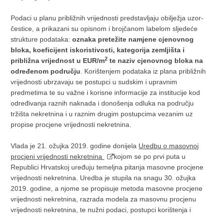
Podaci u planu približnih vrijednosti predstavljaju obilježja uzor‐
čestice, a prikazani su opisnom i brojčanom labelom sljedeće
strukture podataka:
oznaka pretežite namjene cjenovnog
bloka, koeficijent iskoristivosti, kategorija zemljišta i
2
približna vrijednost u EUR/m
te naziv cjenovnog bloka na
određenom području
. Korištenjem podataka iz plana približnih
vrijednosti ubrzavaju se postupci u sudskim i upravnim
predmetima te su važne i korisne informacije za institucije kod
određivanja raznih naknada i donošenja odluka na području
tržišta nekretnina i u raznim drugim postupcima vezanim uz
propise procjene vrijednosti nekretnina.
Vlada je 21. ožujka 2019. godine donijela
Uredbu o masovnoj
procjeni vrijednosti nekretnina
kojom se po prvi puta u
Republici Hrvatskoj uređuju temeljna pitanja masovne procjene
vrijednosti nekretnina. Uredba je stupila na snagu 30. ožujka
2019. godine, a njome se propisuje metoda masovne procjene
vrijednosti nekretnina, razrada modela za masovnu procjenu
vrijednosti nekretnina, te nužni podaci, postupci korištenja i