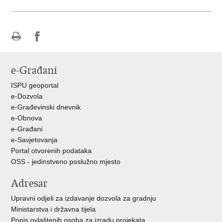
Ispiši
Podijeli
Podijeli
stranicu
na
na
e-Građani
Facebooku
Twitteru
ISPU geoportal
e-Dozvola
e-Građevinski dnevnik
e-Obnova
e-Građani
e-Savjetovanja
Portal otvorenih podataka
OSS - jedinstveno poslužno mjesto
Adresar
Upravni odjeli za izdavanje dozvola za gradnju
Ministarstva i državna tijela
Popis ovlaštenih osoba za izradu projekata