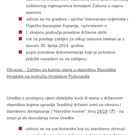
zaštićenog najmoprimca temeljem Zakona o najmu
stanova
odnosi se na gradove i općine Vukovarsko-srijemske i
Osječko-baranjske županije, razvrstanim u
I. skupinu područja posebne državne skrbi
rok za predaju zahtjev za otkup stanova istekao je s
danom 30. lipnja 2014. godine
popis potrebne dokumentacije koje je potrebno
priložiti navedeni su na zahtjevu
Obrazac - Zahtjev za kupnju stana u vlasništvu Republike
Hrvatske na području hrvatskog Podunavlja
Uredba o prodajnoj cijeni obiteljske kuće ili stana u državnom
vlasništvu kojima upravlja Središnji državni ured za obnovu i
stambeno zbrinjavanje (“Narodne novine“, broj
24/19
) - na
snazi je do donošenja nove Uredbe
odnosi se na sve korisnike koji su stambeno zbrinuti