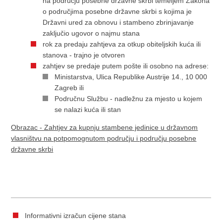
na području posebne državne skrbi temeljem Zakona
o područjima posebne državne skrbi s kojima je
Državni ured za obnovu i stambeno zbrinjavanje
zaključio ugovor o najmu stana
rok za predaju zahtjeva za otkup obiteljskih kuća ili
stanova - trajno je otvoren
zahtjev se predaje putem pošte ili osobno na adrese:
Ministarstva, Ulica Republike Austrije 14., 10 000
Zagreb ili
Područnu Službu - nadležnu za mjesto u kojem
se nalazi kuća ili stan
Obrazac - Zahtjev za kupnju stambene jedinice u državnom
vlasništvu na potpomognutom području i području posebne
državne skrbi
Informativni izračun cijene stana