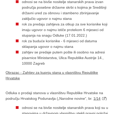
odnosi se na bivše nositelje stanarskih prava izvan
područja posebne državne skrbi s kojima je Središnji
državni ured za obnovu i stambeno zbrinjavanje
zaključio ugovor o najmu stana
rok za predaju zahtjeva za otkup za sve korisnike koji
imaju ugovor o najmu ističe protekom 6 mjeseci od
stupanja na snagu Odluke (17.01.2022.)
rok za buduće korisnike - 6 mjeseci od datuma
sklapanja ugovor o najmu stana
zahtjev se predaje putem pošte ili osobno na adresi
pisarnice Ministarstva, Ulica Republike Austrije 14.,
10000 Zagreb
Obrazac - Zahtjev za kupnju stana u vlasništvu Republike
Hrvatske
Odluka o prodaji stanova u vlasništvu Republike Hrvatske na
području Hrvatskog Podunavlja („Narodne novine“, br.
1/14
)
odnosi se na bivše nositelje stanarskih prava koji su u
stanovima u državnom vlasništvu stekli pravni položaj