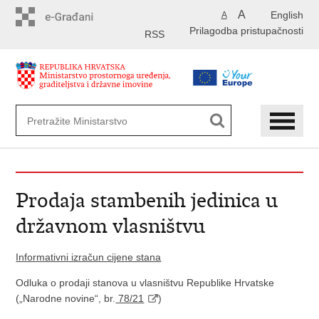
Preskoči
A
English
A
na
Prilagodba pristupačnosti
glavni
RSS
sadržaj
Prodaja stambenih jedinica u
državnom vlasništvu
Informativni izračun cijene stana
Odluka o prodaji stanova u vlasništvu Republike Hrvatske
(„Narodne novine“, br.
78/21
)