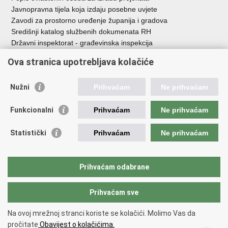
Javnopravna tijela koja izdaju posebne uvjete
Zavodi za prostorno uređenje županija i gradova
Središnji katalog službenih dokumenata RH
Državni inspektorat - građevinska inspekcija
AZONIZ
Ova stranica upotrebljava kolačiće
Važne poveznice
Nužni
Prihvaćam
Ne prihvaćam
Vlada Republike Hrvatske
Zavod za prostorni razvoj
Funkcionalni
Prihvaćam
Ne prihvaćam
Agencija za pravni promet i posredovanje nekretninama
Državna geodetska uprava
Statistički
Prihvaćam
Ne prihvaćam
Fond za zaštitu okoliša i energetsku učinkovitost
Centar za restrukturiranje i prodaju (CERP)
Državne nekretnine d.o.o.
Prihvaćam odabrane
Prihvaćam sve
Povratak na vrh
Copyright © 2026 Ministarstvo prostornoga uređenja, graditeljstva i
Na ovoj mrežnoj stranci koriste se kolačići. Molimo Vas da
državne imovine.
pročitate
Obavijest o kolačićima.