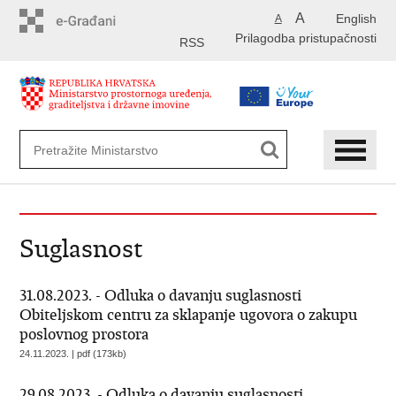
Preskoči
A
English
A
na
Prilagodba pristupačnosti
glavni
RSS
sadržaj
Suglasnost
31.08.2023. - Odluka o davanju suglasnosti
Obiteljskom centru za sklapanje ugovora o zakupu
poslovnog prostora
24.11.2023. | pdf (173kb)
29.08.2023. - Odluka o davanju suglasnosti