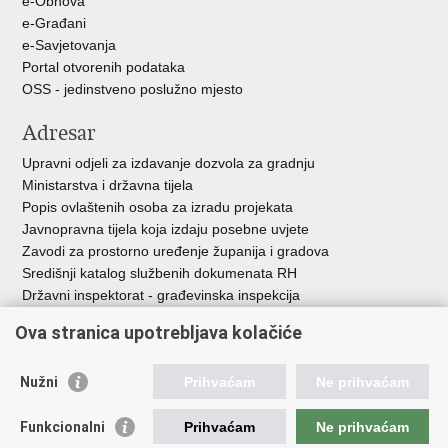
e-Obnova
e-Građani
e-Savjetovanja
Portal otvorenih podataka
OSS - jedinstveno poslužno mjesto
Adresar
Upravni odjeli za izdavanje dozvola za gradnju
Ministarstva i državna tijela
Popis ovlaštenih osoba za izradu projekata
Javnopravna tijela koja izdaju posebne uvjete
Zavodi za prostorno uređenje županija i gradova
Središnji katalog službenih dokumenata RH
Državni inspektorat - građevinska inspekcija
AZONIZ
Ova stranica upotrebljava kolačiće
Važne poveznice
Nužni
Prihvaćam
Ne prihvaćam
Vlada Republike Hrvatske
Zavod za prostorni razvoj
Funkcionalni
Prihvaćam
Ne prihvaćam
Agencija za pravni promet i posredovanje nekretninama