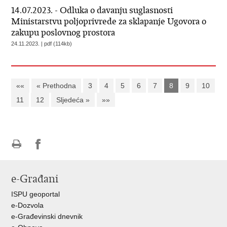
14.07.2023. - Odluka o davanju suglasnosti
Ministarstvu poljoprivrede za sklapanje Ugovora o
zakupu poslovnog prostora
24.11.2023. | pdf (114kb)
««
« Prethodna
3
4
5
6
7
8
9
10
11
12
Sljedeća »
»»
Ispiši
Podijeli
Podijeli
stranicu
na
na
e-Građani
Facebooku
Twitteru
ISPU geoportal
e-Dozvola
e-Građevinski dnevnik