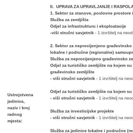
II. UPRAVA ZA UPRAVLJANJE I RASPO
1. Sektor za stanove, poslovne prostore i
Služba za zemljišta
Odjel za infrastrukturu i eksploatacije
-viši stručni savjetnik
- 1 izvršitelj na ne
2. Sektor za neprocijenjeno građevinsko z
lokalne i područne (regionalne) samoupr
Služba za neprocijenjeno građevinsko ze
Odjel za turističko zemljište na kojem su i
građevinsko zemljište
- viši stručni savjetnik
- 1 izvršitelj na n
Odjel za turističko zemljište na kojem s
Ustrojstvena
- viši stručni savjetnik
- 1 izvršitelj na ne
jedinica,
n
aziv i broj
Služba za investicijske projekte
radnog
- viši stručni savjetnik
- 1 izvršitelj na ne
mjesta:
Služba za jedinice lokalne i područne (