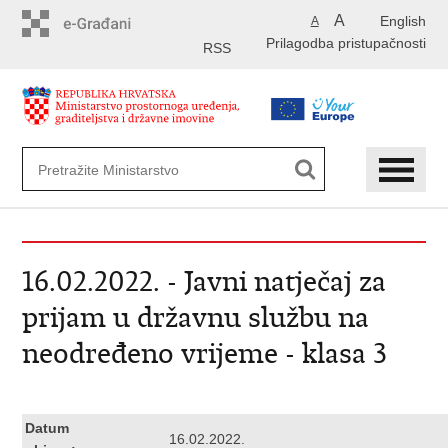
Preskoči
A
English
A
na
Prilagodba pristupačnosti
glavni
RSS
sadržaj
16.02.2022. - Javni natječaj za
prijam u državnu službu na
neodređeno vrijeme - klasa 3
Datum
16.02.2022.