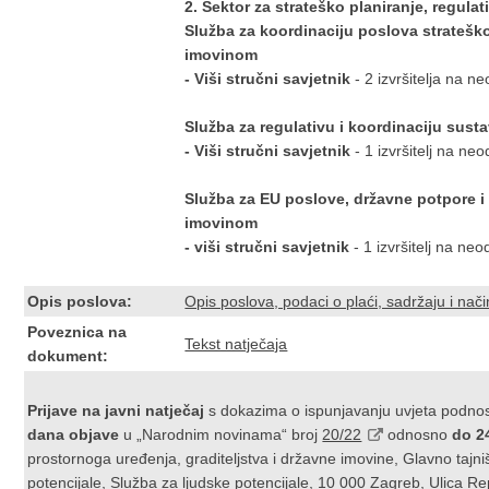
2. Sektor za strateško planiranje, regulat
Služba za koordinaciju poslova stratešk
imovinom
- Viši stručni savjetnik
- 2 izvršitelja na n
Služba za regulativu i koordinaciju sus
- Viši stručni savjetnik
- 1 izvršitelj na ne
Služba za EU poslove, državne potpore i
imovinom
- viši stručni savjetnik
- 1 izvršitelj na n
Opis poslova:
Opis poslova, podaci o plaći, sadržaju i način
Poveznica na
Tekst natječaja
dokument:
Prijave na javni natječaj
s dokazima o ispunjavanju uvjeta podno
dana objave
u „Narodnim novinama“ broj
20/22
odnosno
do 2
prostornoga uređenja, graditeljstva i državne imovine, Glavno tajni
potencijale, Služba za ljudske potencijale, 10 000 Zagreb, Ulica Rep