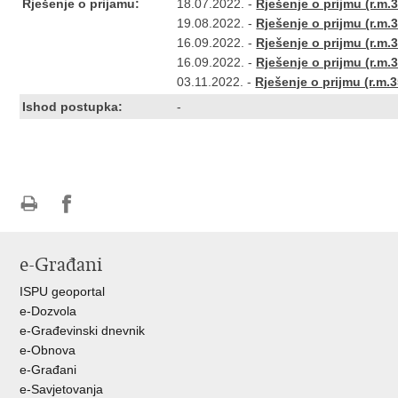
Rješenje o prijamu:
18.07.2022. -
Rješenje o prijmu (r.m.3
19.08.2022. -
Rješenje o prijmu (r.m.3
16.09.2022. -
Rješenje o prijmu (r.m.3
16.09.2022. -
Rješenje o prijmu (r.m.3
03.11.2022. -
Rješenje o prijmu (r.m.3
Ishod postupka:
-
Ispiši
Podijeli
Podijeli
stranicu
na
na
e-Građani
Facebooku
Twitteru
ISPU geoportal
e-Dozvola
e-Građevinski dnevnik
e-Obnova
e-Građani
e-Savjetovanja