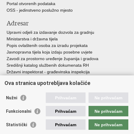
Portal otvorenih podataka
OSS - jedinstveno poslužno mjesto
Adresar
Upravni odjeli za izdavanje dozvola za gradnju
Ministarstva i državna tijela
Popis ovlaštenih osoba za izradu projekata
Javnopravna tijela koja izdaju posebne uvjete
Zavodi za prostorno uređenje županija i gradova
Središnji katalog službenih dokumenata RH
Državni inspektorat - građevinska inspekcija
AZONIZ
Ova stranica upotrebljava kolačiće
Važne poveznice
Nužni
Prihvaćam
Ne prihvaćam
Vlada Republike Hrvatske
Zavod za prostorni razvoj
Funkcionalni
Prihvaćam
Ne prihvaćam
Agencija za pravni promet i posredovanje nekretninama
Državna geodetska uprava
Statistički
Prihvaćam
Ne prihvaćam
Fond za zaštitu okoliša i energetsku učinkovitost
Centar za restrukturiranje i prodaju (CERP)