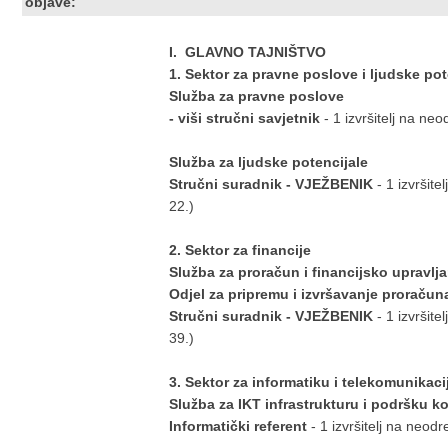
objave:
I. GLAVNO TAJNIŠTVO
1. Sektor za pravne poslove i ljudske pot
Služba za pravne poslove
- viši stručni savjetnik
- 1 izvršitelj na ne
Služba za ljudske potencijale
Stručni suradnik - VJEŽBENIK
- 1 izvršit
22.)
2. Sektor za financije
Služba za proračun i financijsko upravlj
Odjel za pripremu i izvršavanje proračun
Stručni suradnik - VJEŽBENIK
- 1 izvršit
39.)
3. Sektor za informatiku i telekomunikaci
Služba za IKT infrastrukturu i podršku k
Informatički referent
- 1 izvršitelj na neod