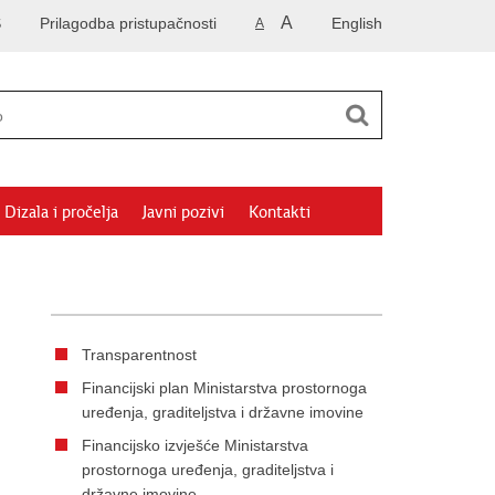
A
S
Prilagodba pristupačnosti
English
A
Dizala i pročelja
Javni pozivi
Kontakti
Transparentnost
Financijski plan Ministarstva prostornoga
uređenja, graditeljstva i državne imovine
Financijsko izvješće Ministarstva
prostornoga uređenja, graditeljstva i
državne imovine