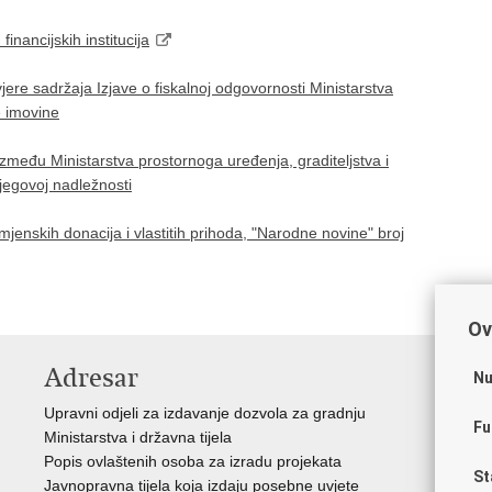
inancijskih institucija
ere sadržaja Izjave o fiskalnoj odgovornosti Ministarstva
e imovine
između Ministarstva prostornoga uređenja, graditeljstva i
jegovoj nadležnosti
amjenskih donacija i vlastitih prihoda, "Narodne novine" broj
Ov
Adresar
V
Nu
Upravni odjeli za izdavanje dozvola za gradnju
Vla
Fu
Ministarstva i državna tijela
Zav
Popis ovlaštenih osoba za izradu projekata
Age
St
Javnopravna tijela koja izdaju posebne uvjete
Drž