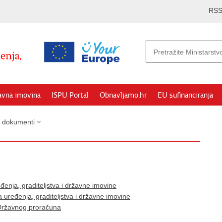
RS
avna imovina
ISPU Portal
Obnavljamo.hr
EU sufinanciranja
i dokumenti
đenja, graditeljstva i državne imovine
 uređenja, graditeljstva i državne imovine
 Državnog proračuna