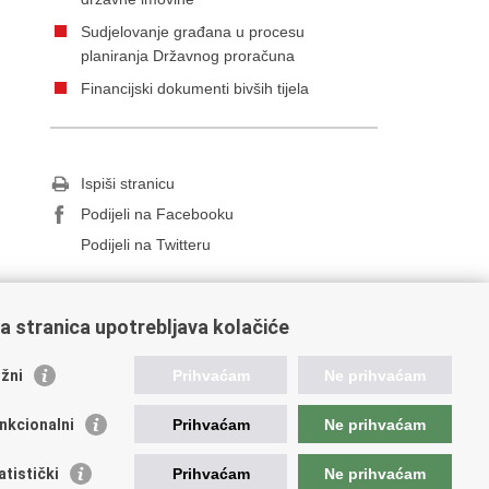
Sudjelovanje građana u procesu
planiranja Državnog proračuna
Financijski dokumenti bivših tijela
Ispiši stranicu
Podijeli na Facebooku
Podijeli na Twitteru
a stranica upotrebljava kolačiće
ažne poveznice
žni
Prihvaćam
Ne prihvaćam
da Republike Hrvatske
nkcionalni
Prihvaćam
Ne prihvaćam
od za prostorni razvoj
ncija za pravni promet i posredovanje nekretninama
atistički
Prihvaćam
Ne prihvaćam
avna geodetska uprava