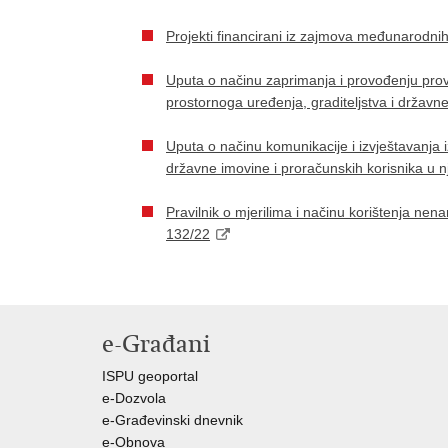
Projekti financirani iz zajmova međunarodnih f
Uputa o načinu zaprimanja i provođenju provj
prostornoga uređenja, graditeljstva i državn
Uputa o načinu komunikacije i izvještavanja 
državne imovine i proračunskih korisnika u n
Pravilnik o mjerilima i načinu korištenja nen
132/22
e-Građani
ISPU geoportal
e-Dozvola
e-Građevinski dnevnik
e-Obnova