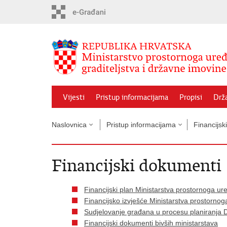
Preskoči
na
glavni
sadržaj
Vijesti
Pristup informacijama
Propisi
Drž
Naslovnica
Pristup informacijama
Financijsk
Financijski dokumenti
Financijski plan Ministarstva prostornoga ure
Financijsko izvješće Ministarstva prostornoga
Sudjelovanje građana u procesu planiranja
Financijski dokumenti bivših ministarstava