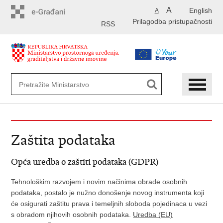
Preskoči
A
English
A
na
Prilagodba pristupačnosti
glavni
RSS
sadržaj
Zaštita podataka
Opća uredba o zaštiti podataka (GDPR)
Tehnološkim razvojem i novim načinima obrade osobnih
podataka, postalo je nužno donošenje novog instrumenta koji
će osigurati zaštitu prava i temeljnih sloboda pojedinaca u vezi
s obradom njihovih osobnih podataka.
Uredba (EU)