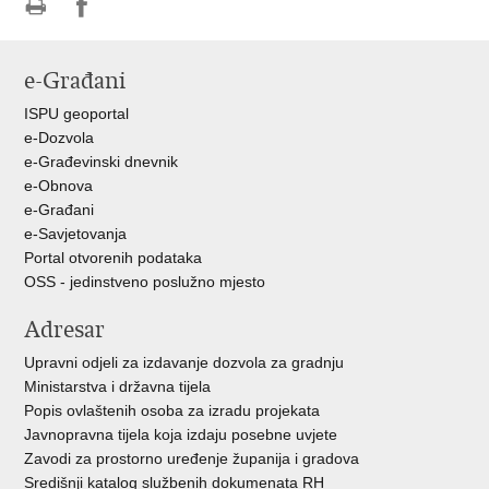
Ispiši
Podijeli
Podijeli
stranicu
na
na
e-Građani
Facebooku
Twitteru
ISPU geoportal
e-Dozvola
e-Građevinski dnevnik
e-Obnova
e-Građani
e-Savjetovanja
Portal otvorenih podataka
OSS - jedinstveno poslužno mjesto
Adresar
Upravni odjeli za izdavanje dozvola za gradnju
Ministarstva i državna tijela
Popis ovlaštenih osoba za izradu projekata
Javnopravna tijela koja izdaju posebne uvjete
Zavodi za prostorno uređenje županija i gradova
Središnji katalog službenih dokumenata RH