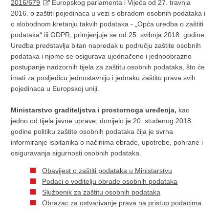
2016/679
Europskog parlamenta i Vijeća od 27. travnja
2016. o zaštiti pojedinaca u vezi s obradom osobnih podataka i
o slobodnom kretanju takvih podataka - „Opća uredba o zaštiti
podataka“ ili GDPR, primjenjuje se od 25. svibnja 2018. godine.
Uredba predstavlja bitan napredak u području zaštite osobnih
podataka i njome se osigurava ujednačeno i jednoobrazno
postupanje nadzornih tijela za zaštitu osobnih podataka, što će
imati za posljedicu jednostavniju i jednaku zaštitu prava svih
pojedinaca u Europskoj uniji.
Ministarstvo graditeljstva i prostornoga uređenja,
kao
jedno od tijela javne uprave, donijelo je 20. studenog 2018.
godine politiku zaštite osobnih podataka čija je svrha
informiranje ispitanika o načinima obrade, upotrebe, pohrane i
osiguravanja sigurnosti osobnih podataka.
Obavijest o zaštiti podataka u Ministarstvu
Podaci o voditelju obrade osobnih podataka
Službenik za zaštitu osobnih podataka
Obrazac za ostvarivanje prava na pristup podacima