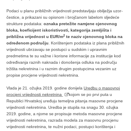
Podaci u planu približnih vrijednosti predstavljaju obilježja uzor‐
čestice, a prikazani su opisnom i brojčanom labelom sljedeće
strukture podataka:
oznaka pretežite namjene cjenovnog
bloka, koeficijent iskoristivosti, kategorija zemljišta i
2
približna vrijednost u EUR/m
te naziv cjenovnog bloka na
određenom području
. Korištenjem podataka iz plana približnih
vrijednosti ubrzavaju se postupci u sudskim i upravnim
predmetima te su važne i korisne informacije za institucije kod
određivanja raznih naknada i donošenja odluka na području
tržišta nekretnina i u raznim drugim postupcima vezanim uz
propise procjene vrijednosti nekretnina.
Vlada je 21. ožujka 2019. godine donijela
Uredbu o masovnoj
procjeni vrijednosti nekretnina
kojom se po prvi puta u
Republici Hrvatskoj uređuju temeljna pitanja masovne procjene
vrijednosti nekretnina. Uredba je stupila na snagu 30. ožujka
2019. godine, a njome se propisuje metoda masovne procjene
vrijednosti nekretnina, razrada modela za masovnu procjenu
vrijednosti nekretnina, te nužni podaci, postupci korištenja i