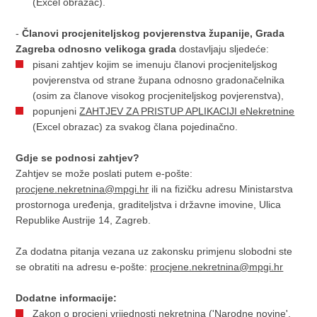
(Excel obrazac).
-
Članovi procjeniteljskog povjerenstva županije, Grada
Zagreba odnosno velikoga grada
dostavljaju sljedeće:
pisani zahtjev kojim se imenuju članovi procjeniteljskog
povjerenstva od strane župana odnosno gradonačelnika
(osim za članove visokog procjeniteljskog povjerenstva),
popunjeni
ZAHTJEV ZA PRISTUP APLIKACIJI eNekretnine
(Excel obrazac) za svakog člana pojedinačno.
Gdje se podnosi zahtjev?
Zahtjev se može poslati putem e-pošte:
procjene.nekretnina@mpgi.hr
ili na fizičku adresu Ministarstva
prostornoga uređenja, graditeljstva i državne imovine, Ulica
Republike Austrije 14, Zagreb.
Za dodatna pitanja vezana uz zakonsku primjenu slobodni ste
se obratiti na adresu e-pošte:
procjene.nekretnina@mpgi.hr
Dodatne informacije:
Zakon o procjeni vrijednosti nekretnina ('Narodne novine',