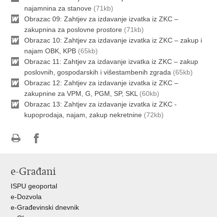
najamnina za stanove
(71kb)
Obrazac 09: Zahtjev za izdavanje izvatka iz ZKC –
zakupnina za poslovne prostore
(71kb)
Obrazac 10: Zahtjev za izdavanje izvatka iz ZKC – zakup i
najam OBK, KPB
(65kb)
Obrazac 11: Zahtjev za izdavanje izvatka iz ZKC – zakup
poslovnih, gospodarskih i višestambenih zgrada
(65kb)
Obrazac 12: Zahtjev za izdavanje izvatka iz ZKC –
zakupnine za VPM, G, PGM, SP, SKL
(60kb)
Obrazac 13: Zahtjev za izdavanje izvatka iz ZKC -
kupoprodaja, najam, zakup nekretnine
(72kb)
Ispiši
Podijeli
Podijeli
stranicu
na
na
e-Građani
Facebooku
Twitteru
ISPU geoportal
e-Dozvola
e-Građevinski dnevnik