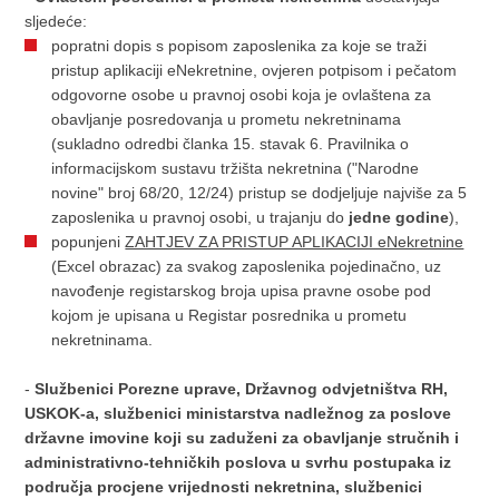
sljedeće:
popratni dopis s popisom zaposlenika za koje se traži
pristup aplikaciji eNekretnine, ovjeren potpisom i pečatom
odgovorne osobe u pravnoj osobi koja je ovlaštena za
obavljanje posredovanja u prometu nekretninama
(sukladno odredbi članka 15. stavak 6. Pravilnika o
informacijskom sustavu tržišta nekretnina ("Narodne
novine" broj 68/20, 12/24) pristup se dodjeljuje najviše za 5
zaposlenika u pravnoj osobi, u trajanju do
jedne godine
),
popunjeni
ZAHTJEV ZA PRISTUP APLIKACIJI eNekretnine
(Excel obrazac) za svakog zaposlenika pojedinačno, uz
navođenje registarskog broja upisa pravne osobe pod
kojom je upisana u Registar posrednika u prometu
nekretninama.
-
Službenici Porezne uprave, Državnog odvjetništva RH,
USKOK-a, službenici ministarstva nadležnog za poslove
državne imovine koji su zaduženi za obavljanje stručnih i
administrativno-tehničkih poslova u svrhu postupaka iz
područja procjene vrijednosti nekretnina, službenici