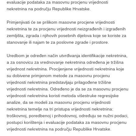
evaluacije podataka za masovnu procjenu vrijednosti
nekretnina na području Republike Hrvatske.
Primjenjivati će se prilikom masovne procjene vrijednosti
nekretnina te za procjenu vrijednosti neizgrađenih i izgrađenih
zemljišta, zgrada i njihovih posebnih dijelova koje se koriste za
stanovanje ili najam te za poslovne zgrade i prostore.
Uredbom je određen način utvrđivanja identifikacije nekretnina,
a za osnovicu za vrednovanje nekretnina određena je tržišna
vrijednost nekretnina. Procijenjene vrijednosti nekretnina koje
su dobivene primjenom metode za masovnu procjenu
vrijednosti nekretnina predstavljaju prilagođene tržišne
vrijednosti nekretnina. Određeno je da se za masovnu procjenu
vrijednosti nekretnina koristi metoda višestruke regresijske
analize, da se modeli za masovnu procjenu vrijednosti
nekretnina temelje na tri pristupa vrijednosti nekretnina:
troškovnoj, poredbenoj i prihodovnoj, određuju se nužni podaci,
postupci korištenja i evaluacije podataka za masovnu procjenu
vrijednosti nekretnina na području Republike Hrvatske.