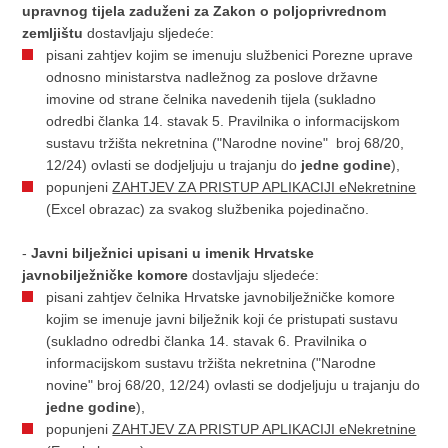
upravnog tijela zaduženi za Zakon o poljoprivrednom
zemljištu
dostavljaju sljedeće:
pisani zahtjev kojim se imenuju službenici Porezne uprave
odnosno ministarstva nadležnog za poslove državne
imovine od strane čelnika navedenih tijela (sukladno
odredbi članka 14. stavak 5. Pravilnika o informacijskom
sustavu tržišta nekretnina ("Narodne novine" broj 68/20,
12/24) ovlasti se dodjeljuju u trajanju do
jedne godine
),
popunjeni
ZAHTJEV ZA PRISTUP APLIKACIJI eNekretnine
(Excel obrazac) za svakog službenika pojedinačno.
-
Javni bilježnici upisani u imenik Hrvatske
javnobilježničke komore
dostavljaju sljedeće:
pisani zahtjev čelnika Hrvatske javnobilježničke komore
kojim se imenuje javni bilježnik koji će pristupati sustavu
(sukladno odredbi članka 14. stavak 6. Pravilnika o
informacijskom sustavu tržišta nekretnina ("Narodne
novine" broj 68/20, 12/24) ovlasti se dodjeljuju u trajanju do
jedne godine
),
popunjeni
ZAHTJEV ZA PRISTUP APLIKACIJI eNekretnine