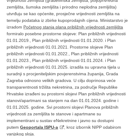
vrijednosti zemljišta (građevinska zemljišta, poljoprivredna
zemljišta, šumska zemljišta i prirodno neplodna zemljišta)
utvrđuju se kao općenite, prosječne vrijednosti zemljišta na
temelju podataka iz zbirke kupoprodajnih cijena. Ministarstvo je
izradom
Početnog stanja plana približnih vrijednosti zemljišta
formiralo posebne prostorne slojeve: Plan približnih vrijednosti
01.01.2019., Plan približnih vrijednosti 01.01.2020. i Plan
približnih vrijednosti 01.01.2021. Prostorne slojeve Plan
približnih vrijednosti 01.01.2022., Plan približnih vrijednosti
01.01.2023., Plan približnih vrijednosti 01.01.2024. i Plan
približnih vrijednosti 01.01.2025. izradila su upravna tijela u
suradnji s procjeniteljskim povjerenstvima županija, Grada
Zagreba odnosno velikih gradova. U cilju doprinosa veće
transparentnosti tržišta nekretnina, za područje Republike
Hrvatske izrađeni su prostorni slojevi Plan približnih vrijednosti
stanovi/apartmani sa stanjem na dan 01.01.2024. godine i
01.01.2025. godine. Svi prostorni slojevi Planova približnih
vrijednosti za zemljišta te stanove i apartmane su
implementirani u sustav eNekretnine i javno su dostupni
putem
Geoportala ISPU-a
, kroz izbornik NIPP odabirom
vanjskog sloja.