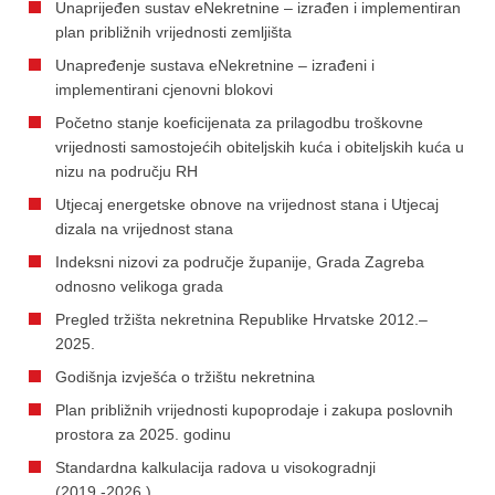
Unaprijeđen sustav eNekretnine – izrađen i implementiran
plan približnih vrijednosti zemljišta
Unapređenje sustava eNekretnine – izrađeni i
implementirani cjenovni blokovi
Početno stanje koeficijenata za prilagodbu troškovne
vrijednosti samostojećih obiteljskih kuća i obiteljskih kuća u
nizu na području RH
Utjecaj energetske obnove na vrijednost stana i Utjecaj
dizala na vrijednost stana
Indeksni nizovi za područje županije, Grada Zagreba
odnosno velikoga grada
Pregled tržišta nekretnina Republike Hrvatske 2012.–
2025.
Godišnja izvješća o tržištu nekretnina
Plan približnih vrijednosti kupoprodaje i zakupa poslovnih
prostora za 2025. godinu
Standardna kalkulacija radova u visokogradnji
(2019.-2026.)