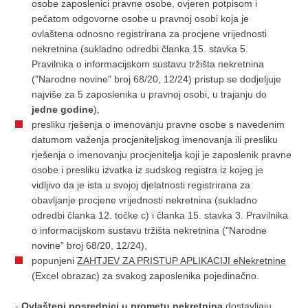
osobe zaposlenici pravne osobe, ovjeren potpisom i
pečatom odgovorne osobe u pravnoj osobi koja je
ovlaštena odnosno registrirana za procjene vrijednosti
nekretnina (sukladno odredbi članka 15. stavka 5.
Pravilnika o informacijskom sustavu tržišta nekretnina
("Narodne novine" broj 68/20, 12/24) pristup se dodjeljuje
najviše za 5 zaposlenika u pravnoj osobi, u trajanju do
jedne godine
),
presliku rješenja o imenovanju pravne osobe s navedenim
datumom važenja procjeniteljskog imenovanja ili presliku
rješenja o imenovanju procjenitelja koji je zaposlenik pravne
osobe i presliku izvatka iz sudskog registra iz kojeg je
vidljivo da je ista u svojoj djelatnosti registrirana za
obavljanje procjene vrijednosti nekretnina (sukladno
odredbi članka 12. točke c) i članka 15. stavka 3. Pravilnika
o informacijskom sustavu tržišta nekretnina ("Narodne
novine" broj 68/20, 12/24),
popunjeni
ZAHTJEV ZA PRISTUP APLIKACIJI eNekretnine
(Excel obrazac) za svakog zaposlenika pojedinačno.
-
Ovlašteni posrednici u prometu nekretnina
dostavljaju