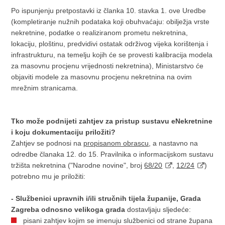
Po ispunjenju pretpostavki iz članka 10. stavka 1. ove Uredbe
(kompletiranje nužnih podataka koji obuhvaćaju: obilježja vrste
nekretnine, podatke o realiziranom prometu nekretnina,
lokaciju, ploštinu, predvidivi ostatak održivog vijeka korištenja i
infrastrukturu, na temelju kojih će se provesti kalibracija modela
za masovnu procjenu vrijednosti nekretnina), Ministarstvo će
objaviti modele za masovnu procjenu nekretnina na ovim
mrežnim stranicama.
Tko može podnijeti zahtjev za pristup sustavu eNekretnine
i koju dokumentaciju priložiti?
Zahtjev se podnosi na
propisanom obrascu
, a nastavno na
odredbe članaka 12. do 15. Pravilnika o informacijskom sustavu
tržišta nekretnina ("Narodne novine", broj
68/20
,
12/24
)
potrebno mu je priložiti:
- Službenici upravnih i/ili stručnih tijela županije, Grada
Zagreba odnosno velikoga grada
dostavljaju sljedeće:
pisani zahtjev kojim se imenuju službenici od strane župana