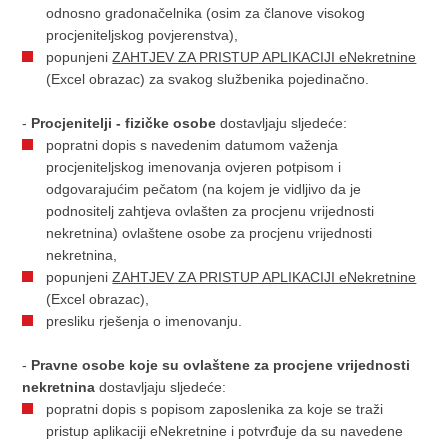
odnosno gradonačelnika (osim za članove visokog
procjeniteljskog povjerenstva),
popunjeni
ZAHTJEV ZA PRISTUP APLIKACIJI eNekretnine
(Excel obrazac) za svakog službenika pojedinačno.
-
Procjenitelji - fizičke osobe
dostavljaju sljedeće:
popratni dopis s navedenim datumom važenja
procjeniteljskog imenovanja ovjeren potpisom i
odgovarajućim pečatom (na kojem je vidljivo da je
podnositelj zahtjeva ovlašten za procjenu vrijednosti
nekretnina) ovlaštene osobe za procjenu vrijednosti
nekretnina,
popunjeni
ZAHTJEV ZA PRISTUP APLIKACIJI eNekretnine
(Excel obrazac),
presliku rješenja o imenovanju.
-
Pravne osobe koje su ovlaštene za procjene vrijednosti
nekretnina
dostavljaju sljedeće:
popratni dopis s popisom zaposlenika za koje se traži
pristup aplikaciji eNekretnine i potvrđuje da su navedene