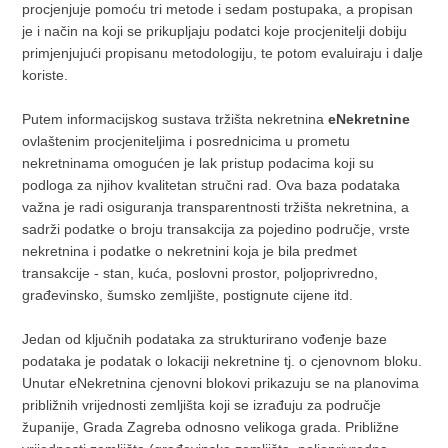
procjenjuje pomoću tri metode i sedam postupaka, a propisan
je i način na koji se prikupljaju podatci koje procjenitelji dobiju
primjenjujući propisanu metodologiju, te potom evaluiraju i dalje
koriste.
Putem informacijskog sustava tržišta nekretnina
eNekretnine
ovlaštenim procjeniteljima i posrednicima u prometu
nekretninama omogućen je lak pristup podacima koji su
podloga za njihov kvalitetan stručni rad. Ova baza podataka
važna je radi osiguranja transparentnosti tržišta nekretnina, a
sadrži podatke o broju transakcija za pojedino područje, vrste
nekretnina i podatke o nekretnini koja je bila predmet
transakcije - stan, kuća, poslovni prostor, poljoprivredno,
građevinsko, šumsko zemljište, postignute cijene itd.
Jedan od ključnih podataka za strukturirano vođenje baze
podataka je podatak o lokaciji nekretnine tj. o cjenovnom bloku.
Unutar eNekretnina cjenovni blokovi prikazuju se na planovima
približnih vrijednosti zemljišta koji se izrađuju za područje
županije, Grada Zagreba odnosno velikoga grada. Približne