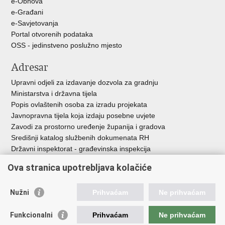
e-Obnova
e-Građani
e-Savjetovanja
Portal otvorenih podataka
OSS - jedinstveno poslužno mjesto
Adresar
Upravni odjeli za izdavanje dozvola za gradnju
Ministarstva i državna tijela
Popis ovlaštenih osoba za izradu projekata
Javnopravna tijela koja izdaju posebne uvjete
Zavodi za prostorno uređenje županija i gradova
Središnji katalog službenih dokumenata RH
Državni inspektorat - građevinska inspekcija
AZONIZ
Ova stranica upotrebljava kolačiće
Važne poveznice
Nužni
Prihvaćam
Ne prihvaćam
Vlada Republike Hrvatske
Zavod za prostorni razvoj
Funkcionalni
Prihvaćam
Ne prihvaćam
Agencija za pravni promet i posredovanje nekretninama