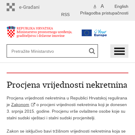
Preskoči
A
English
A
na
Prilagodba pristupačnosti
glavni
RSS
sadržaj
Procjena vrijednosti nekretnina
Procjena vrijednosti nekretnina u Republici Hrvatskoj regulirana
je
Zakonom
o procjeni vrijednosti nekretnina koji je donesen
3. srpnja 2015. godine. Procjenu vrše ovlaštene osobe koje su
stalni sudski vještaci i stalni sudski procjenitelji.
Zakon se isključivo bavi tržišnom vrijednosti nekretnina koja se