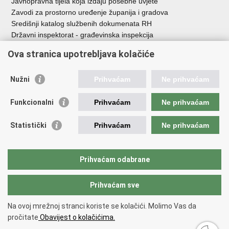
Javnopravna tijela koja izdaju posebne uvjete
Zavodi za prostorno uređenje županija i gradova
Središnji katalog službenih dokumenata RH
Državni inspektorat - građevinska inspekcija
AZONIZ
Ova stranica upotrebljava kolačiće
Važne poveznice
Nužni
Prihvaćam
Ne prihvaćam
Vlada Republike Hrvatske
Zavod za prostorni razvoj
Funkcionalni
Prihvaćam
Ne prihvaćam
Agencija za pravni promet i posredovanje nekretninama
Državna geodetska uprava
Statistički
Prihvaćam
Ne prihvaćam
Fond za zaštitu okoliša i energetsku učinkovitost
Centar za restrukturiranje i prodaju (CERP)
Državne nekretnine d.o.o.
Prihvaćam odabrane
Prihvaćam sve
Povratak na vrh
Copyright © 2026 Ministarstvo prostornoga uređenja, graditeljstva i
Na ovoj mrežnoj stranci koriste se kolačići. Molimo Vas da
državne imovine.
pročitate
Obavijest o kolačićima.
Uvjeti korištenja
.
Izjava o pristupačnosti
.