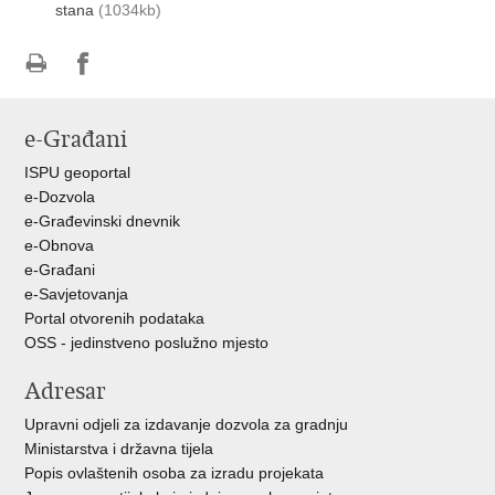
stana
(1034kb)
Ispiši
Podijeli
Podijeli
stranicu
na
na
e-Građani
Facebooku
Twitteru
ISPU geoportal
e-Dozvola
e-Građevinski dnevnik
e-Obnova
e-Građani
e-Savjetovanja
Portal otvorenih podataka
OSS - jedinstveno poslužno mjesto
Adresar
Upravni odjeli za izdavanje dozvola za gradnju
Ministarstva i državna tijela
Popis ovlaštenih osoba za izradu projekata