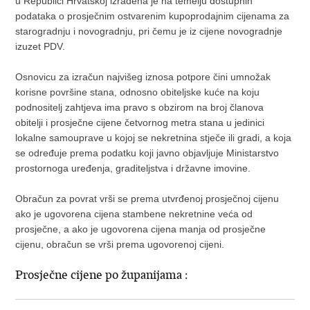
u Republici Hrvatskoj izrađena je na temelju dostupnih
podataka o prosječnim ostvarenim kupoprodajnim cijenama za
starogradnju i novogradnju, pri čemu je iz cijene novogradnje
izuzet PDV.
Osnovicu za izračun najvišeg iznosa potpore čini umnožak
korisne površine stana, odnosno obiteljske kuće na koju
podnositelj zahtjeva ima pravo s obzirom na broj članova
obitelji i prosječne cijene četvornog metra stana u jedinici
lokalne samouprave u kojoj se nekretnina stječe ili gradi, a koja
se određuje prema podatku koji javno objavljuje Ministarstvo
prostornoga uređenja, graditeljstva i državne imovine.
Obračun za povrat vrši se prema utvrđenoj prosječnoj cijenu
ako je ugovorena cijena stambene nekretnine veća od
prosječne, a ako je ugovorena cijena manja od prosječne
cijenu, obračun se vrši prema ugovorenoj cijeni.
Prosječne cijene po županijama :