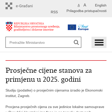
Preskoči
A
English
A
na
Prilagodba pristupačnosti
glavni
RSS
sadržaj
Prosječne cijene stanova za
primjenu u 2025. godini
Studiju (podatke) o prosječnim cijenama izradio je Ekonomski
institut, Zagreb.
Procjena prosječnih cijena za sve jedinice lokalne samouprave