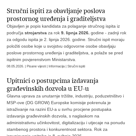
Stručni ispiti za obavljanje poslova
prostornog uređenja i graditeljstva
Objavljen je popis kandidata za polaganje stručnog ispita iz
područja
strojarstva
za rok
9. lipnja 2026.
godine - zadnji rok
za odgodu ispita je 2. lipnja 2026. godine. Stručni ispit moraju
položiti osobe koje u svojstvu odgovorne osobe obavljaju
poslove prostornog uređenja i graditeljstva, a polaže se pred
ispitnim povjerenstvom Ministarstva.
08.05.2026. | Pisane vijesti | Informacija | Stručni ispiti
Upitnici o postupcima izdavanja
građevinskih dozvola u EU-u
Glavna uprava za unutarnje tržište, industriju, poduzetništvo i
MSP-ove (DG GROW) Europske komisije pokrenula je
istraživanje na razini EU-a u svrhu procjene postupaka
izdavanja građevinskih dozvola, s naglaskom na
administrativnu učinkovitost, digitalizaciju i utjecaje na ponudu
stambenog prostora i konkurentnost sektora. Rok za