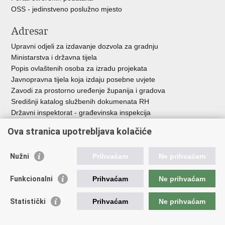
OSS - jedinstveno poslužno mjesto
Adresar
Upravni odjeli za izdavanje dozvola za gradnju
Ministarstva i državna tijela
Popis ovlaštenih osoba za izradu projekata
Javnopravna tijela koja izdaju posebne uvjete
Zavodi za prostorno uređenje županija i gradova
Središnji katalog službenih dokumenata RH
Državni inspektorat - građevinska inspekcija
AZONIZ
Ova stranica upotrebljava kolačiće
Važne poveznice
Nužni
Prihvaćam
Ne prihvaćam
Vlada Republike Hrvatske
Zavod za prostorni razvoj
Funkcionalni
Prihvaćam
Ne prihvaćam
Agencija za pravni promet i posredovanje nekretninama
Državna geodetska uprava
Statistički
Prihvaćam
Ne prihvaćam
Fond za zaštitu okoliša i energetsku učinkovitost
Centar za restrukturiranje i prodaju (CERP)