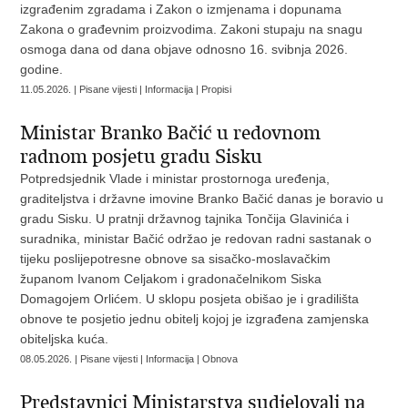
izgrađenim zgradama i Zakon o izmjenama i dopunama
Zakona o građevnim proizvodima. Zakoni stupaju na snagu
osmoga dana od dana objave odnosno 16. svibnja 2026.
godine.
11.05.2026. | Pisane vijesti | Informacija | Propisi
Ministar Branko Bačić u redovnom
radnom posjetu gradu Sisku
Potpredsjednik Vlade i ministar prostornoga uređenja,
graditeljstva i državne imovine Branko Bačić danas je boravio u
gradu Sisku. U pratnji državnog tajnika Tončija Glavinića i
suradnika, ministar Bačić održao je redovan radni sastanak o
tijeku poslijepotresne obnove sa sisačko-moslavačkim
županom Ivanom Celjakom i gradonačelnikom Siska
Domagojem Orlićem. U sklopu posjeta obišao je i gradilišta
obnove te posjetio jednu obitelj kojoj je izgrađena zamjenska
obiteljska kuća.
08.05.2026. | Pisane vijesti | Informacija | Obnova
Predstavnici Ministarstva sudjelovali na