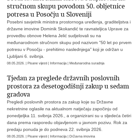
stručnom skupu povodom 50. obljetnice
potresa u Posočju u Sloveniji
Posebni savjetnik ministra prostornoga uređenja, graditeljstva i
državne imovine Dominik Skokandić te ravnateljica Uprave za
provedbu obnove Helena Jelić sudjelovali su na
međunarodnom stručnom skupu pod nazivom "50 let po prvem
potresu v Posočju - prehitimo naslednjega" koji je održan u
Ljubljani 6. svibnja.
08.05.2026. | Pisane vijesti | Informacija | Međunarodna suradnja
Tjedan za preglede državnih poslovnih
prostora za desetogodišnji zakup u sedam
gradova
Pregledi poslovnih prostora za zakup koje su Državne
nekretnine oglasile na aktualnom natječaju započinju od
ponedjeljka 11. svibnja 2026., a organizirani su u sljedeća četiri
dana prema rasporedu objavljenom u javnom pozivu. Rok za
predaju ponuda je do podneva 22. svibnja 2026.
08.05.2026. | Pisane vijesti | Informacija | Državna imovina