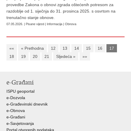
provedbe Zakona o obnovi zgrada oštećenih potresom za
razdoblje od 1. siječnja do 31. prosinca 2025. s osvrtom na
trenutačno stanje obnove.
07.05.2026. | Pisane vijesti | Informacija | Obnova
««
« Prethodna
12
13
14
15
16
17
18
19
20
21
Sljedeća »
»»
e-Građani
ISPU geoportal
e-Dozvola
e-Građevinski dnevnik
e-Obnova
e-Građani
e-Savjetovanja
Portal otvorenih podataka