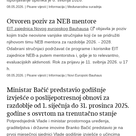
ispunjavanje upitnika je 8. svibnja 2026.
08.05.2026. | Pisane vijesti | Informacija | Međunarodna suradnja
Otvoren poziv za NEB mentore
EIT zajednica Novog europskog Bauhausa
objavila je poziv
kojim traže neovisne vanjske stručnjake koji će se pridružiti
njihovom timu NEB mentora za razdoblje 2026. - 2028.
Odabrani stručnjaci podržavat će programe i korisnike EIT
zajednice NEB-a putem mentorstva i, gdje je to relevantno,
evaluacijskih aktivnosti. Rok za prijavu je 11. svibnja 2026. u 17
h.
08.05.2026. | Pisane vijesti | Informacija | Novi Europski Bauhaus
Ministar Bačić predstavio godišnje
izvješće o poslijepotresnoj obnovi za
razdoblje od 1. siječnja do 31. prosinca 2025.
godine s osvrtom na trenutačno stanje
Potpredsjednik Vlade i ministar prostornoga uređenja,
graditeljstva i državne imovine Branko Bačić predstavio je na
prvoj mjesečnoj sjednici Vlade godišnje izvješće o učincima