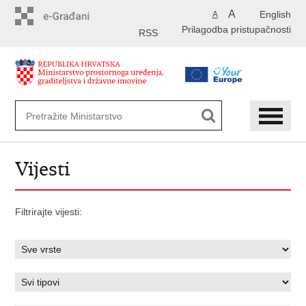
Preskoči
A
English
A
na
Prilagodba pristupačnosti
glavni
RSS
sadržaj
Vijesti
Filtrirajte vijesti: