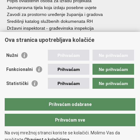
Popis ovlaštenih osoba za izradu projekata
Javnopravna tijela koja izdaju posebne uvjete
Zavodi za prostorno uređenje županija i gradova
Središnji katalog službenih dokumenata RH
Državni inspektorat - građevinska inspekcija
AZONIZ
Ova stranica upotrebljava kolačiće
Važne poveznice
Nužni
Prihvaćam
Ne prihvaćam
Vlada Republike Hrvatske
Zavod za prostorni razvoj
Funkcionalni
Prihvaćam
Ne prihvaćam
Agencija za pravni promet i posredovanje nekretninama
Državna geodetska uprava
Statistički
Prihvaćam
Ne prihvaćam
Fond za zaštitu okoliša i energetsku učinkovitost
Centar za restrukturiranje i prodaju (CERP)
Državne nekretnine d.o.o.
Prihvaćam odabrane
Prihvaćam sve
Povratak na vrh
Copyright © 2026 Ministarstvo prostornoga uređenja, graditeljstva i
Na ovoj mrežnoj stranci koriste se kolačići. Molimo Vas da
državne imovine.
pročitate
Obavijest o kolačićima.