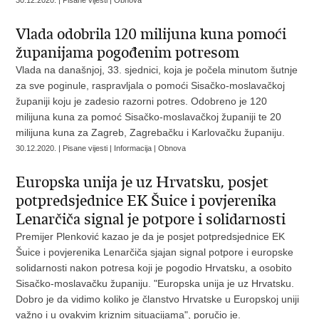
30.12.2020. | Pisane vijesti | Obnova
Vlada odobrila 120 milijuna kuna pomoći
županijama pogođenim potresom
Vlada na današnjoj, 33. sjednici, koja je počela minutom šutnje
za sve poginule, raspravljala o pomoći Sisačko-moslavačkoj
županiji koju je zadesio razorni potres. Odobreno je 120
milijuna kuna za pomoć Sisačko-moslavačkoj županiji te 20
milijuna kuna za Zagreb, Zagrebačku i Karlovačku županiju.
30.12.2020. | Pisane vijesti | Informacija | Obnova
Europska unija je uz Hrvatsku, posjet
potpredsjednice EK Šuice i povjerenika
Lenarčiča signal je potpore i solidarnosti
Premijer Plenković kazao je da je posjet potpredsjednice EK
Šuice i povjerenika Lenarčiča sjajan signal potpore i europske
solidarnosti nakon potresa koji je pogodio Hrvatsku, a osobito
Sisačko-moslavačku županiju. "Europska unija je uz Hrvatsku.
Dobro je da vidimo koliko je članstvo Hrvatske u Europskoj uniji
važno i u ovakvim kriznim situacijama", poručio je.