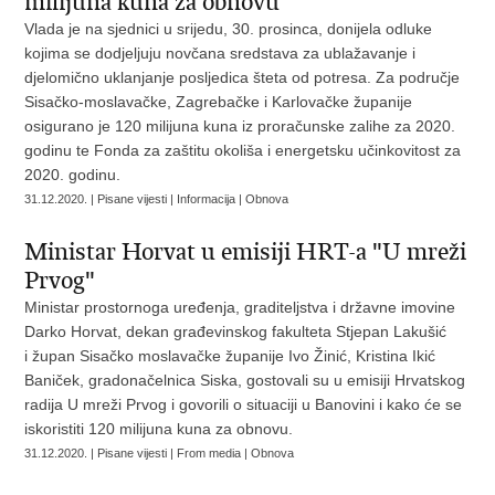
milijuna kuna za obnovu
​Vlada je na sjednici u srijedu, 30. prosinca, donijela odluke
kojima se dodjeljuju novčana sredstava za ublažavanje i
djelomično uklanjanje posljedica šteta od potresa. Za područje
Sisačko-moslavačke, Zagrebačke i Karlovačke županije
osigurano je 120 milijuna kuna iz proračunske zalihe za 2020.
godinu te Fonda za zaštitu okoliša i energetsku učinkovitost za
2020. godinu.
31.12.2020. | Pisane vijesti | Informacija | Obnova
Ministar Horvat u emisiji HRT-a "U mreži
Prvog"
Ministar prostornoga uređenja, graditeljstva i državne imovine
Darko Horvat, dekan građevinskog fakulteta Stjepan Lakušić
i župan Sisačko moslavačke županije Ivo Žinić, Kristina Ikić
Baniček, gradonačelnica Siska, gostovali su u emisiji Hrvatskog
radija U mreži Prvog i govorili o situaciji u Banovini i kako će se
iskoristiti 120 milijuna kuna za obnovu.
31.12.2020. | Pisane vijesti | From media | Obnova