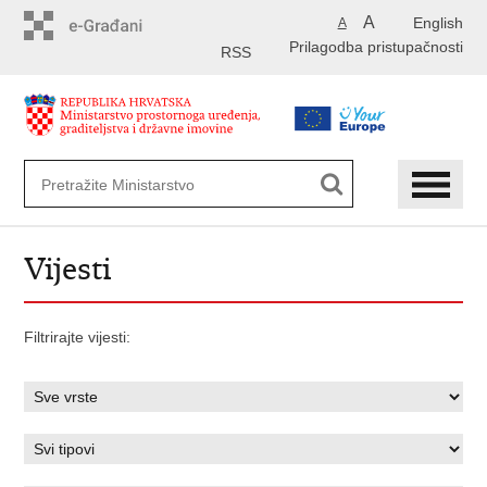
Preskoči
A
English
A
na
Prilagodba pristupačnosti
glavni
RSS
sadržaj
Vijesti
Filtrirajte vijesti: