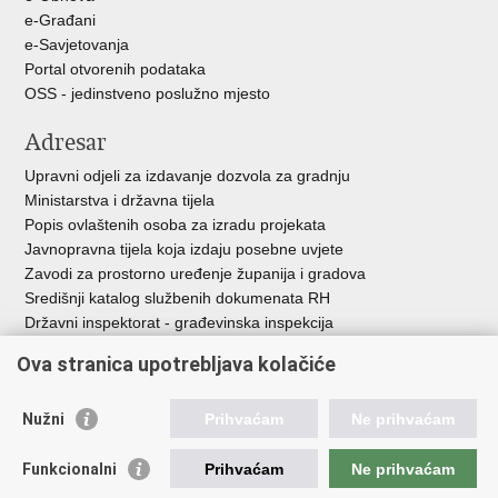
e-Građani
e-Savjetovanja
Portal otvorenih podataka
OSS - jedinstveno poslužno mjesto
Adresar
Upravni odjeli za izdavanje dozvola za gradnju
Ministarstva i državna tijela
Popis ovlaštenih osoba za izradu projekata
Javnopravna tijela koja izdaju posebne uvjete
Zavodi za prostorno uređenje županija i gradova
Središnji katalog službenih dokumenata RH
Državni inspektorat - građevinska inspekcija
AZONIZ
Ova stranica upotrebljava kolačiće
Važne poveznice
Nužni
Prihvaćam
Ne prihvaćam
Vlada Republike Hrvatske
Zavod za prostorni razvoj
Funkcionalni
Prihvaćam
Ne prihvaćam
Agencija za pravni promet i posredovanje nekretninama