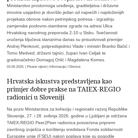
Ministarstvo prostornoga uređenja, graditeljstva i državne
imovine uspješno je dovršilo jedan od najvećih i najsloženijih
projekata obnove nakon petrinjskog potresa - izgradnju
zamjenske poslovno-stambene zgrade na adresi Ulica
Hrvatskog narodnog preporoda 2-10 u Sisku. Svečanosti
uručenja ključeva stanarima danas su prisustvovali premijer
Andrej Plenković, potpredsjednici Vlade i ministri Branko Bačić i
Tomo Medved, državni tajnici, župan Ivan Celjak te
gradonačelnici Domagoj Orlić i Magdalena Komes.
03.06.2026. | Pisane vijesti | Informacija | Obnova
Hrvatska iskustva predstavljena kao
primjer dobre prakse na TAIEX-REGIO
radionici u Sloveniji
Na poziv Ministarstva za koheziju i regionalni razvoj Republike
Slovenije, 27. i 28. svibnja 2026. godine u Ljubljani je održana
TAIEX-REGIO Peer2Peer radionica posvećena pripremi
završnog izvješća o korištenju sredstava Fonda solidarnosti
Europske unije (FSEU) nakon poplava koje su pogodile