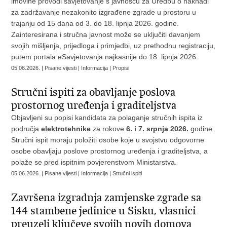
imovine provodi savjetovanje s javnošću za Uredbu o naknadi
za zadržavanje nezakonito izgrađene zgrade u prostoru u
trajanju od 15 dana od 3. do 18. lipnja 2026. godine.
Zainteresirana i stručna javnost može se uključiti davanjem
svojih mišljenja, prijedloga i primjedbi, uz prethodnu registraciju,
putem portala eSavjetovanja najkasnije do 18. lipnja 2026.
05.06.2026. | Pisane vijesti | Informacija | Propisi
Stručni ispiti za obavljanje poslova
prostornog uređenja i graditeljstva
Objavljeni su popisi kandidata za polaganje stručnih ispita iz
područja
elektrotehnike
za rokove
6. i 7. srpnja 2026.
godine.
Stručni ispit moraju položiti osobe koje u svojstvu odgovorne
osobe obavljaju poslove prostornog uređenja i graditeljstva, a
polaže se pred ispitnim povjerenstvom Ministarstva.
05.06.2026. | Pisane vijesti | Informacija | Stručni ispiti
Završena izgradnja zamjenske zgrade sa
144 stambene jedinice u Sisku, vlasnici
preuzeli ključeve svojih novih domova