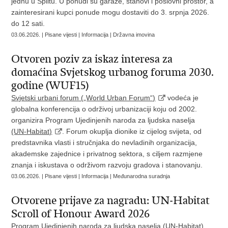
jednu u Splitu. U ponudi su garaže, stanovi i poslovni prostor, a
zainteresirani kupci ponude mogu dostaviti do 3. srpnja 2026.
do 12 sati.
03.06.2026. | Pisane vijesti | Informacija | Državna imovina
Otvoren poziv za iskaz interesa za
domaćina Svjetskog urbanog foruma 2030.
godine (WUF15)
Svjetski urbani forum („World Urban Forum“)
vodeća je
globalna konferencija o održivoj urbanizaciji koju od 2002.
organizira Program Ujedinjenih naroda za ljudska naselja
(UN‑Habitat)
. Forum okuplja dionike iz cijelog svijeta, od
predstavnika vlasti i stručnjaka do nevladinih organizacija,
akademske zajednice i privatnog sektora, s ciljem razmjene
znanja i iskustava o održivom razvoju gradova i stanovanju.
03.06.2026. | Pisane vijesti | Informacija | Međunarodna suradnja
Otvorene prijave za nagradu: UN‑Habitat
Scroll of Honour Award 2026
Program Ujedinjenih naroda za ljudska naselja (UN‑Habitat)