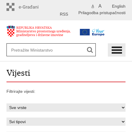
Preskoči
A
English
A
na
Prilagodba pristupačnosti
glavni
RSS
sadržaj
Vijesti
Filtrirajte vijesti: