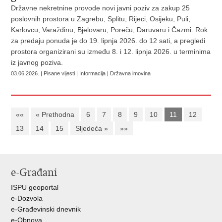
Državne nekretnine provode novi javni poziv za zakup 25
poslovnih prostora u Zagrebu, Splitu, Rijeci, Osijeku, Puli,
Karlovcu, Varaždinu, Bjelovaru, Poreču, Daruvaru i Čazmi. Rok
za predaju ponuda je do 19. lipnja 2026. do 12 sati, a pregledi
prostora organizirani su između 8. i 12. lipnja 2026. u terminima
iz javnog poziva.
03.06.2026. | Pisane vijesti | Informacija | Državna imovina
««
« Prethodna
6
7
8
9
10
11
12
13
14
15
Sljedeća »
»»
e-Građani
ISPU geoportal
e-Dozvola
e-Građevinski dnevnik
e-Obnova