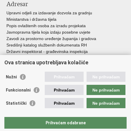
Adresar
Upravni odjeli za izdavanje dozvola za gradnju
Ministarstva i državna tijela
Popis ovlaštenih osoba za izradu projekata
Javnopravna tijela koja izdaju posebne uvjete
Zavodi za prostorno uređenje županija i gradova
Središnji katalog službenih dokumenata RH
Državni inspektorat - građevinska inspekcija
AZONIZ
Ova stranica upotrebljava kolačiće
Važne poveznice
Nužni
Prihvaćam
Ne prihvaćam
Vlada Republike Hrvatske
Zavod za prostorni razvoj
Funkcionalni
Prihvaćam
Ne prihvaćam
Agencija za pravni promet i posredovanje nekretninama
Državna geodetska uprava
Statistički
Prihvaćam
Ne prihvaćam
Fond za zaštitu okoliša i energetsku učinkovitost
Centar za restrukturiranje i prodaju (CERP)
Državne nekretnine d.o.o.
Prihvaćam odabrane