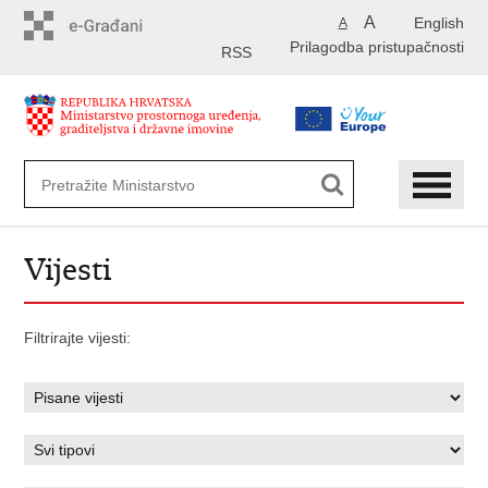
Preskoči
A
English
A
na
Prilagodba pristupačnosti
glavni
RSS
sadržaj
Vijesti
Filtrirajte vijesti: