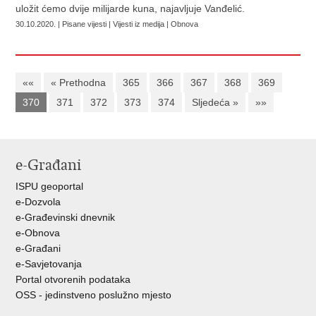
uložit ćemo dvije milijarde kuna, najavljuje Vanđelić.
30.10.2020. | Pisane vijesti | Vijesti iz medija | Obnova
««
« Prethodna
365
366
367
368
369
370
371
372
373
374
Sljedeća »
»»
e-Građani
ISPU geoportal
e-Dozvola
e-Građevinski dnevnik
e-Obnova
e-Građani
e-Savjetovanja
Portal otvorenih podataka
OSS - jedinstveno poslužno mjesto