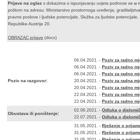
Prijave na oglas
s dokazima o ispunjavanju uvjeta podnose se
u 
poštom na adresu: Ministarstvo prostornoga uređenja, graditeljstva
pravne poslove i ljudske potencijale, Služba za ljudske potencijale
Republike Austrije 20.
OBRAZAC prijave
(docx)
06.04.2021. -
Poziv za radno mje
06.04.2021. -
Poziv za radno mje
06.04.2021. -
Poziv za radno mje
Poziv na razgovor:
20.04.2021. -
Poziv za radna mje
20.04.2021. -
Poziv za radno mje
22.04.2021. -
Poziv za radno mje
22.04.2021. -
Poziv za radno mje
02.06.2021. -
Odluka o djelomi
Obustava ili poništenje:
22.07.2021. -
Odluka o djelomi
31.05.2021. -
Rješenje o prijamu
31.05.2021. -
Rješenje o prijamu
31.05.2021. -
Rješenje o prijamu