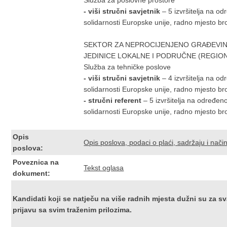
Služba za poslovne prostore
- viši stručni savjetnik
– 5 izvršitelja na o
solidarnosti Europske unije, radno mjesto br
SEKTOR ZA NEPROCIJENJENO GRAĐEVINS
JEDINICE LOKALNE I PODRUČNE (REGIO
Služba za tehničke poslove
- viši stručni savjetnik
– 4 izvršitelja na o
solidarnosti Europske unije, radno mjesto br
- stručni referent
– 5
izvršitelja na određen
solidarnosti Europske unije, radno mjesto br
Opis
Opis poslova, podaci o plaći, sadržaju i načinu
poslova:
Poveznica na
Tekst oglasa
dokument:
Kandidati koji se natječu na više radnih mjesta dužni su za 
prijavu sa svim traženim prilozima.