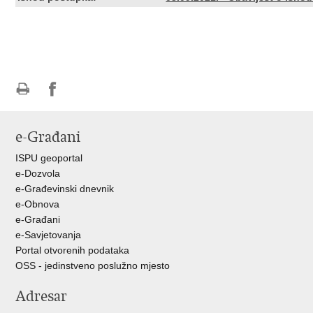
Ispiši
Podijeli
Podijeli
stranicu
na
na
e-Građani
Facebooku
Twitteru
ISPU geoportal
e-Dozvola
e-Građevinski dnevnik
e-Obnova
e-Građani
e-Savjetovanja
Portal otvorenih podataka
OSS - jedinstveno poslužno mjesto
Adresar