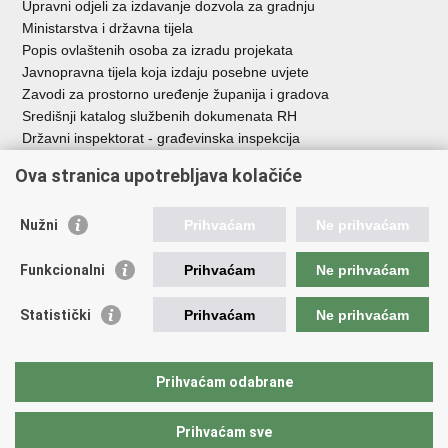
Upravni odjeli za izdavanje dozvola za gradnju
Ministarstva i državna tijela
Popis ovlaštenih osoba za izradu projekata
Javnopravna tijela koja izdaju posebne uvjete
Zavodi za prostorno uređenje županija i gradova
Središnji katalog službenih dokumenata RH
Državni inspektorat - građevinska inspekcija
AZONIZ
Ova stranica upotrebljava kolačiće
Važne poveznice
Nužni
Prihvaćam
Ne prihvaćam
Vlada Republike Hrvatske
Zavod za prostorni razvoj
Funkcionalni
Prihvaćam
Ne prihvaćam
Agencija za pravni promet i posredovanje nekretninama
Državna geodetska uprava
Statistički
Prihvaćam
Ne prihvaćam
Fond za zaštitu okoliša i energetsku učinkovitost
Centar za restrukturiranje i prodaju (CERP)
Državne nekretnine d.o.o.
Prihvaćam odabrane
Prihvaćam sve
Povratak na vrh