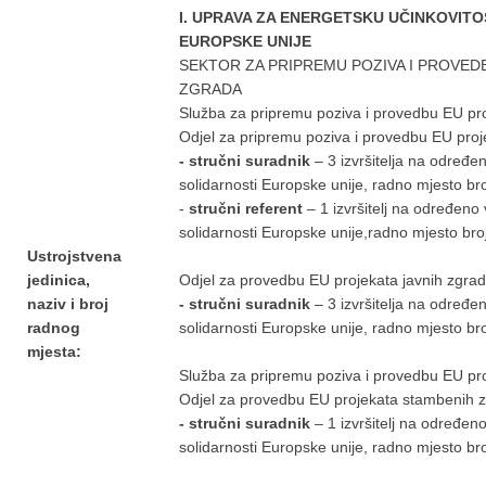
I. UPRAVA ZA ENERGETSKU UČINKOVIT
EUROPSKE UNIJE
SEKTOR ZA PRIPREMU POZIVA I PROVEDB
ZGRADA
Služba za pripremu poziva i provedbu EU pro
Odjel za pripremu poziva i provedbu EU proj
- stručni suradnik
– 3 izvršitelja na određe
solidarnosti Europske unije, radno mjesto br
-
stručni referent
– 1 izvršitelj na određeno
solidarnosti Europske unije
,
radno mjesto bro
Ustrojstvena
jedinica,
Odjel za provedbu EU projekata javnih zgra
n
aziv i broj
- stručni suradnik
– 3 izvršitelja na određe
radnog
solidarnosti Europske unije, radno mjesto br
mjesta:
Služba za pripremu poziva i provedbu EU pr
Odjel za provedbu EU projekata stambenih 
- stručni suradnik
– 1 izvršitelj na određen
solidarnosti Europske unije, radno mjesto br