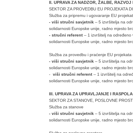
II. UPRAVA ZA NADZOR, ŽALBE, RAZVOJ
SEKTOR ZA PROVEDBU EU PROJEKATA DI
Služba za pripremu i ugovaranje EU projekata
- viši stručni savjetnik
– 5 izvršitelja
na odr
solidarnosti Europske unije, radno mjesto br
- stručni referent
– 1
izvršitelj na određeno
solidarnosti Europske unije, radno mjesto br
Služba za provedbu i praćenje EU projekata d
- viši stručni savjetnik
– 5
izvršitelja na o
solidarnosti Europske unije, radno mjesto br
-
viši stručni referent
– 1
izvršitelj na odr
solidarnosti Europske unije, radno mjesto br
III. UPRAVA ZA UPRAVLJANJE I RASPO
SEKTOR ZA STANOVE, POSLOVNE PROST
Služba za stanove
- viši stručni savjetnik
– 5 izvršitelja na o
solidarnosti Europske unije, radno mjesto br