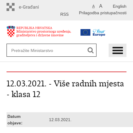
Preskoči
A
English
A
na
Prilagodba pristupačnosti
glavni
RSS
sadržaj
12.03.2021. - Više radnih mjesta
- klasa 12
Datum
12.03.2021.
objave: