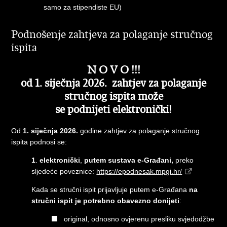
samo za stipendiste EU)
Podnošenje zahtjeva za polaganje stručnog
ispita
N O V O !!!
od 1. siječnja 2026. zahtjev za polaganje
stručnog ispita može
se
podnijeti elektronički!
Od
1. siječnja 2026.
godine zahtjev za polaganje stručnog
ispita podnosi se:
1
.
elektronički
,
putem sustava e-Građani,
preko
sljedeće poveznice:
https://epodnesak.mpgi.hr/
Kada se stručni ispit prijavljuje putem e-Građana
na
stručni ispit je potrebno obavezno donijeti
:
original, odnosno ovjerenu presliku svjedodžbe