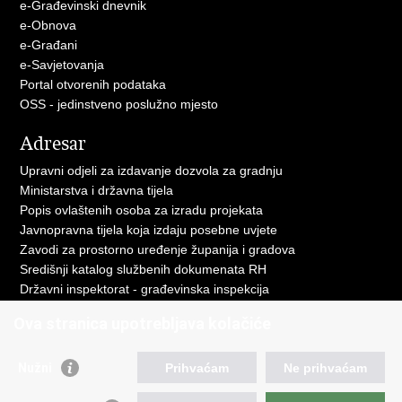
e-Građevinski dnevnik
e-Obnova
e-Građani
e-Savjetovanja
Portal otvorenih podataka
OSS - jedinstveno poslužno mjesto
Adresar
Upravni odjeli za izdavanje dozvola za gradnju
Ministarstva i državna tijela
Popis ovlaštenih osoba za izradu projekata
Javnopravna tijela koja izdaju posebne uvjete
Zavodi za prostorno uređenje županija i gradova
Središnji katalog službenih dokumenata RH
Državni inspektorat - građevinska inspekcija
AZONIZ
Ova stranica upotrebljava kolačiće
Važne poveznice
Nužni
Prihvaćam
Ne prihvaćam
Vlada Republike Hrvatske
Zavod za prostorni razvoj