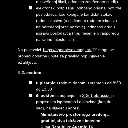
o završenoj školi, odnosno završenom studiju
elektronski potpisanu, odnosno original potvrde
poslodavca, kod kojega je kandidat stekao
radno iskustvo (o stečenom radnom iskustvu
na određenoj vrsti poslova), odnosno drugu
ispravu poslodavca (npr. rješenje o rasporedu
na radno mjesto i sl.)
Na poveznici:
https://epodnesak.mpgi.hr/
mogu se
pronaći dodatne upute za pravilno popunjavanje
eZahtjeva.
Ili
2.
osobno
u pisarnicu
radnim danom u vremenu od 8:30
do 13:30
ili poštom
s popunjenim
SIG-1 obrascem
i
propisanim ispravama i dokazima (kao do
sad), na sljedeću adresu:​
Ministarstvo prostornoga uređenja,
graditeljstva i državne imovine
Ulica Republike Austrije 14