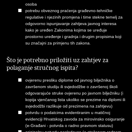
osoba
potrebu obveznog praćenja građevno-tehničke
regulative i njezinih promjena i time stekne temelj za
odgovorno ispunjavanje zahtjeva javnog interesa
kako je uređen Zakonima kojima se uređuje
prostorno uređenje i gradnja i drugim propisima koji
su značajni za primjenu tih zakona.
Što je potrebno priložiti uz zahtjev za
polaganje stručnog ispita?
ovjerenu presliku diplome od javnog bilježnika o
završenom studiju ili svjedodžbe o završenoj školi
odgovarajuće struke ovjerenu po javnom bilježniku (i
kopija vjenčanog lista ukoliko se prezime na diplomi ili
svjedodžbi razlikuje od prezimena na zahtjevu)
potvrdu o podatcima evidentiranim u matičnoj
evidenciji Hrvatskog zavoda za mirovinsko osiguranje
(e-Građani - potvrda o radno pravnom statusu)