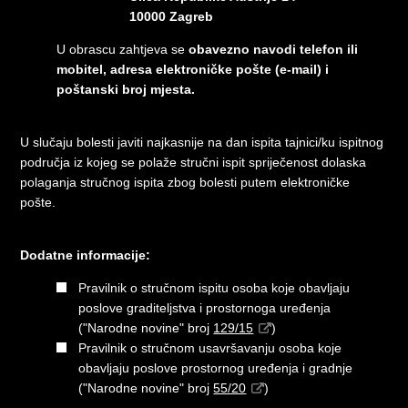
10000 Zagreb
U obrascu zahtjeva se
obavezno navodi telefon ili
mobitel, adresa elektroničke pošte (e-mail) i
poštanski broj mjesta.
U slučaju bolesti javiti najkasnije na dan ispita tajnici/ku ispitnog
područja iz kojeg se polaže stručni ispit spriječenost dolaska
polaganja stručnog ispita zbog bolesti putem elektroničke
pošte.
Dodatne informacije:
Pravilnik o stručnom ispitu osoba koje obavljaju
poslove graditeljstva i prostornoga uređenja
("Narodne novine" broj
129/15
)
Pravilnik o stručnom usavršavanju osoba koje
obavljaju poslove prostornog uređenja i gradnje
("Narodne novine" broj
55/20
)