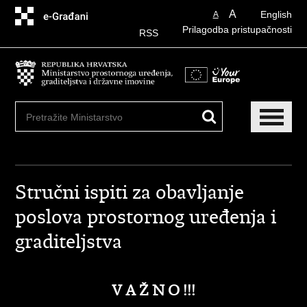
Preskoči
A
English
A
na
Prilagodba pristupačnosti
glavni
RSS
sadržaj
Stručni ispiti za obavljanje
poslova prostornog uređenja i
graditeljstva
V A Ž N O !!!