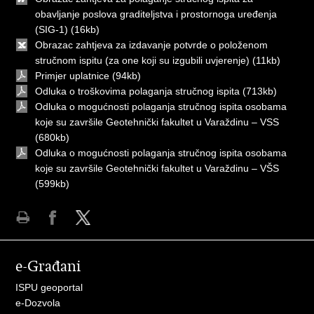
obavljanje poslova graditeljstva i prostornoga uređenja
(SIG-1)
(16kb)
Obrazac zahtjeva za izdavanje potvrde o položenom
stručnom ispitu (za one koji su izgubili uvjerenje)
(11kb)
Primjer uplatnice
(94kb)
Odluka o troškovima polaganja stručnog ispita
(713kb)
Odluka o mogućnosti polaganja stručnog ispita osobama
koje su završile Geotehnički fakultet u Varaždinu – VSS
(680kb)
Odluka o mogućnosti polaganja stručnog ispita osobama
koje su završile Geotehnički fakultet u Varaždinu – VŠS
(599kb)
Ispiši
Podijeli
Podijeli
stranicu
na
na
e-Građani
Facebooku
Twitteru
ISPU geoportal
e-Dozvola