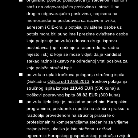
originalnu potvrdu poslodavca (o stečenom radnom
stažu na odgovarajućim poslovima u struci ili na
drugim odgovarajućim poslovima, napisanu na
memorandumu poslodavca sa nazivom tvrtke,
adresom i OIB-om, u potpisu ovlaštene osobe uz
potpis mora biti puno ime i prezime ovlaštene osobe
koja potpisuje potvrdu) odnosno drugu ispravu
poslodavca (npr. rješenje o rasporedu na radno
mjesto i sl.) iz koje se može vidjeti da je kandidat
stekao radno iskustvo na određenoj vrsti poslova za
koje polaže stručni ispit
potvrdu o uplati troškova polaganja stručnog ispita
(Sukladno
Odluci od 10.09.2013
. troškovi polaganja
stručnog ispita iznose
119,45 EUR
(900 kuna) a
troškovi popravnog ispita
39,82 EUR
(300 kuna)
potvrdu tijela koje je, sukladno posebnim Europskim
programima, pristupnika uputilo na stručnu praksu, o
razdoblju provedenom na stručnoj praksi te o
profesionalnim kompetencijama stečenim za vrijeme
trajanja iste, ukoliko je ista stečena u državi
ugovornici Europskog gospodarskog područja (vrijedi