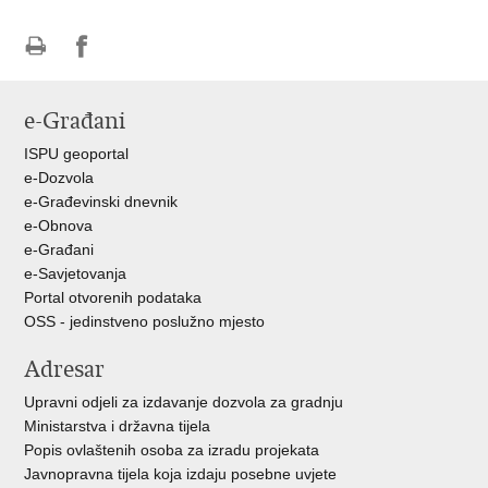
Ispiši
Podijeli
Podijeli
stranicu
na
na
e-Građani
Facebooku
Twitteru
ISPU geoportal
e-Dozvola
e-Građevinski dnevnik
e-Obnova
e-Građani
e-Savjetovanja
Portal otvorenih podataka
OSS - jedinstveno poslužno mjesto
Adresar
Upravni odjeli za izdavanje dozvola za gradnju
Ministarstva i državna tijela
Popis ovlaštenih osoba za izradu projekata
Javnopravna tijela koja izdaju posebne uvjete