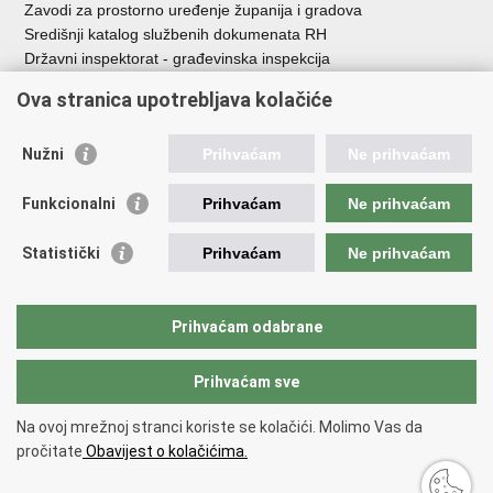
Zavodi za prostorno uređenje županija i gradova
Središnji katalog službenih dokumenata RH
Državni inspektorat - građevinska inspekcija
AZONIZ
Ova stranica upotrebljava kolačiće
Važne poveznice
Nužni
Prihvaćam
Ne prihvaćam
Vlada Republike Hrvatske
Zavod za prostorni razvoj
Funkcionalni
Prihvaćam
Ne prihvaćam
Agencija za pravni promet i posredovanje nekretninama
Državna geodetska uprava
Statistički
Prihvaćam
Ne prihvaćam
Fond za zaštitu okoliša i energetsku učinkovitost
Centar za restrukturiranje i prodaju (CERP)
Državne nekretnine d.o.o.
Prihvaćam odabrane
Prihvaćam sve
Povratak na vrh
Copyright © 2026 Ministarstvo prostornoga uređenja, graditeljstva i
Na ovoj mrežnoj stranci koriste se kolačići. Molimo Vas da
državne imovine.
pročitate
Obavijest o kolačićima.
Uvjeti korištenja
.
Izjava o pristupačnosti
.