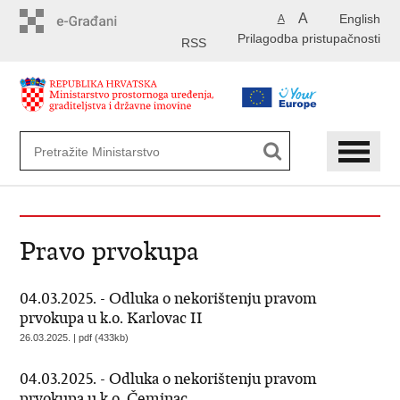
Preskoči
A
English
A
na
Prilagodba pristupačnosti
glavni
RSS
sadržaj
Pravo prvokupa
04.03.2025. - Odluka o nekorištenju pravom
prvokupa u k.o. Karlovac II
26.03.2025. | pdf (433kb)
04.03.2025. - Odluka o nekorištenju pravom
prvokupa u k.o. Čeminac