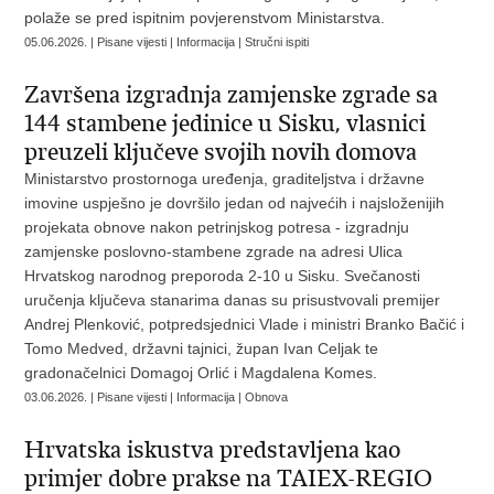
polaže se pred ispitnim povjerenstvom Ministarstva.
05.06.2026. | Pisane vijesti | Informacija | Stručni ispiti
Završena izgradnja zamjenske zgrade sa
144 stambene jedinice u Sisku, vlasnici
preuzeli ključeve svojih novih domova
Ministarstvo prostornoga uređenja, graditeljstva i državne
imovine uspješno je dovršilo jedan od najvećih i najsloženijih
projekata obnove nakon petrinjskog potresa - izgradnju
zamjenske poslovno-stambene zgrade na adresi Ulica
Hrvatskog narodnog preporoda 2-10 u Sisku. Svečanosti
uručenja ključeva stanarima danas su prisustvovali premijer
Andrej Plenković, potpredsjednici Vlade i ministri Branko Bačić i
Tomo Medved, državni tajnici, župan Ivan Celjak te
gradonačelnici Domagoj Orlić i Magdalena Komes.
03.06.2026. | Pisane vijesti | Informacija | Obnova
Hrvatska iskustva predstavljena kao
primjer dobre prakse na TAIEX-REGIO