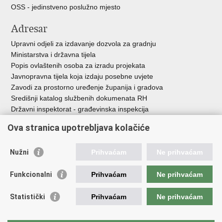
OSS - jedinstveno poslužno mjesto
Adresar
Upravni odjeli za izdavanje dozvola za gradnju
Ministarstva i državna tijela
Popis ovlaštenih osoba za izradu projekata
Javnopravna tijela koja izdaju posebne uvjete
Zavodi za prostorno uređenje županija i gradova
Središnji katalog službenih dokumenata RH
Državni inspektorat - građevinska inspekcija
AZONIZ
Ova stranica upotrebljava kolačiće
Važne poveznice
Nužni
Prihvaćam
Ne prihvaćam
Vlada Republike Hrvatske
Zavod za prostorni razvoj
Funkcionalni
Prihvaćam
Ne prihvaćam
Agencija za pravni promet i posredovanje nekretninama
Državna geodetska uprava
Statistički
Prihvaćam
Ne prihvaćam
Fond za zaštitu okoliša i energetsku učinkovitost
Centar za restrukturiranje i prodaju (CERP)