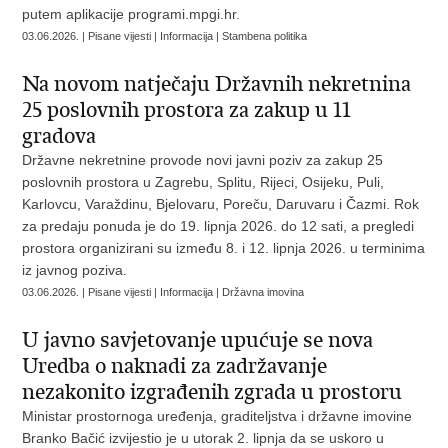
putem aplikacije programi.mpgi.hr.
03.06.2026. | Pisane vijesti | Informacija | Stambena politika
Na novom natječaju Državnih nekretnina
25 poslovnih prostora za zakup u 11
gradova
Državne nekretnine provode novi javni poziv za zakup 25
poslovnih prostora u Zagrebu, Splitu, Rijeci, Osijeku, Puli,
Karlovcu, Varaždinu, Bjelovaru, Poreču, Daruvaru i Čazmi. Rok
za predaju ponuda je do 19. lipnja 2026. do 12 sati, a pregledi
prostora organizirani su između 8. i 12. lipnja 2026. u terminima
iz javnog poziva.
03.06.2026. | Pisane vijesti | Informacija | Državna imovina
U javno savjetovanje upućuje se nova
Uredba o naknadi za zadržavanje
nezakonito izgrađenih zgrada u prostoru
Ministar prostornoga uređenja, graditeljstva i državne imovine
Branko Bačić izvijestio je u utorak 2. lipnja da se uskoro u