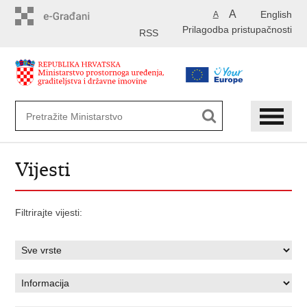
Preskoči
A
English
A
na
Prilagodba pristupačnosti
glavni
RSS
sadržaj
Vijesti
Filtrirajte vijesti: