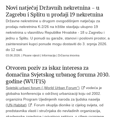
Novi natječaj Državnih nekretnina – u
Zagrebu i Splitu u prodaji 19 nekretnina
Državne nekretnine u drugom ovogodišnjem natječaju za
prodaju nekretnina K-2/26 na tržište stavljaju ukupno 19
nekretnina u vlasništvu Republike Hrvatske - 18 u Zagrebu i
jednu u Splitu. U ponudi su garaže, stanovi i poslovni prostor, a
zainteresirani kupci ponude mogu dostaviti do 3. srpnja 2026.
do 12 sati.
03.06.2026. | Pisane vijesti | Informacija | Državna imovina
Otvoren poziv za iskaz interesa za
domaćina Svjetskog urbanog foruma 2030.
godine (WUF15)
Svjetski urbani forum („World Urban Forum“)
vodeća je
globalna konferencija o održivoj urbanizaciji koju od 2002.
organizira Program Ujedinjenih naroda za ljudska naselja
(UN‑Habitat)
. Forum okuplja dionike iz cijelog svijeta, od
predstavnika vlasti i stručnjaka do nevladinih organizacija,
akademske zajednice i privatnog sektora, s ciljem razmjene