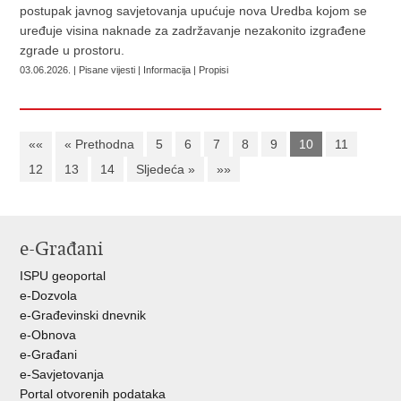
postupak javnog savjetovanja upućuje nova Uredba kojom se
uređuje visina naknade za zadržavanje nezakonito izgrađene
zgrade u prostoru.
03.06.2026. | Pisane vijesti | Informacija | Propisi
««
« Prethodna
5
6
7
8
9
10
11
12
13
14
Sljedeća »
»»
e-Građani
ISPU geoportal
e-Dozvola
e-Građevinski dnevnik
e-Obnova
e-Građani
e-Savjetovanja
Portal otvorenih podataka