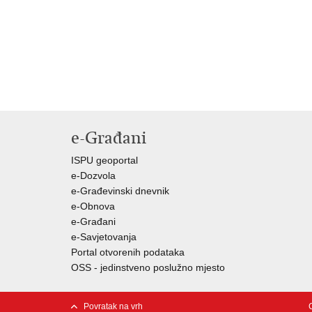
e-Građani
ISPU geoportal
e-Dozvola
e-Građevinski dnevnik
e-Obnova
e-Građani
e-Savjetovanja
Portal otvorenih podataka
OSS - jedinstveno poslužno mjesto
Povratak na vrh
C