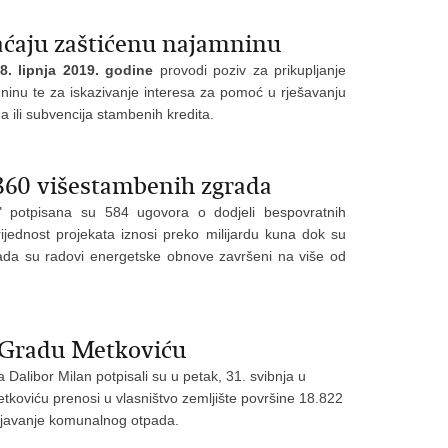
aćaju zaštićenu najamninu
8. lipnja 2019. godine
provodi poziv za prikupljanje
inu te za iskazivanje interesa za pomoć u rješavanju
ili subvencija stambenih kredita.
360 višestambenih zgrada
 potpisana su 584 ugovora o dodjeli bespovratnih
ijednost projekata iznosi preko milijardu kuna dok su
da su radovi energetske obnove završeni na više od
 Gradu Metkoviću
Dalibor Milan potpisali su u petak, 31. svibnja u
koviću prenosi u vlasništvo zemljište površine 18.822
injavanje komunalnog otpada.