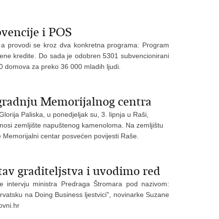
vencije i POS
va a provodi se kroz dva konkretna programa: Program
ene kredite. Do sada je odobren 5301 subvencionirani
00 domova za preko 36 000 mladih ljudi.
zgradnju Memorijalnog centra
rija Paliska, u ponedjeljak su, 3. lipnja u Raši,
renosi zemljište napuštenog kamenoloma. Na zemljištu
e Memorijalni centar posvećen povijesti Raše.
tav graditeljstva i uvodimo red
e intervju ministra Predraga Štromara pod nazivom:
 Hrvatsku na Doing Business ljestvici", novinarke Suzane
ovni.hr