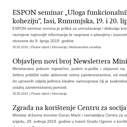
ESPON seminar „Uloga funkcionalnih 
koheziju“, Iasi, Rumunjska, 19. i 20. l
ESPON seminar izvrsna je prilika za umrežavanje i diskusiju kreat
razmjene najnovijih informacija te rasprave o pitanjima i izazov
otvorene do 9. lipnja 2019. godine.
30.05.2019. | Pisane vijesti | Informacija | Međunarodna suradnja
Objavljen novi broj Newslettera Mini
Ministarstvo jednom mjesečno, putem e-pošte i objavom na web
želimo približiti naše aktivnosti svima zainteresiranima, od med
do upravnih odjela jedinica lokalne samouprave čiji je svakodn
ostaloj zainteresiranoj javnosti.
30.05.2019. | Pisane vijesti | Informacija
Zgrada na korištenje Centru za socij
Ministar državne imovine Goran Marić i ravnateljica Centra za so
srijedu, 29. svibnja 2019. godine u Ivanić Gradu Ugovor o korišt