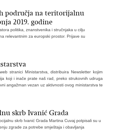
područja na teritorijalnu
ipnja 2019. godine
ora politika, znanstvenika i stručnjaka u cilju
ima relevantnim za europski prostor. Prijave su
starstva
 stranici Ministarstva, distribuira Newsletter kojim
ija koji i inače prate naš rad, preko strukovnih udruga
evni angažman vezan uz aktivnosti ovog ministarstva te
alnu skrb Ivanić Grada
cijalnu skrb Ivanić Grada Martina Cuvaj potpisali su u
enju zgrade za potrebe smještaja i obavljanja