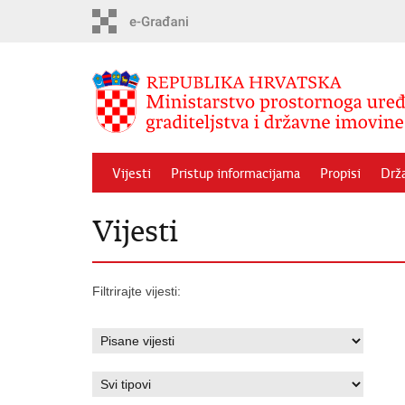
Preskoči
na
glavni
sadržaj
Vijesti
Pristup informacijama
Propisi
Drž
Vijesti
Filtrirajte vijesti: