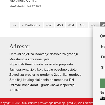
djelatnosti Centra.
29.05.2019. | Pisane vijesti
««
« Prethodna
452
453
454
455
456
4
Ov
Adresar
V
Nu
Upravni odjeli za izdavanje dozvola za gradnju
Vla
Fu
Ministarstva i državna tijela
Zav
Popis ovlaštenih osoba za izradu projekata
Age
St
Javnopravna tijela koja izdaju posebne uvjete
Drž
Zavodi za prostorno uređenje županija i gradova
Fon
Središnji katalog službenih dokumenata RH
Cen
Državni inspektorat - građevinska inspekcija
Drž
AZONIZ
Na 
Oba
opyright © 2026 Ministarstvo prostornoga uređenja, graditeljstva i državne imovin