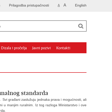
A
S
Prilagodba pristupačnosti
English
A
Dizala i pročelja
Javni pozivi
Kontakti
unalnog standarda
. Svi građani zaslužuju jednaka prava i mogućnosti, ali
oni u manjim ruralnim. Iz tog razloga Ministarstvo i ove
rda.