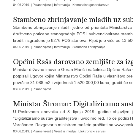
04.06.2019. | Pisane vijesti | Informacija | Komunalno gospodarstvo
Stambeno zbrinjavanje mladih uz sub
Stambeno zbrinjavanje mladih jedno od prioriteta Ministarst
društveno poticane stanogradnje POS i subvencionirane stamb
kredit i izgrađeno je 8276 POS stanova. Riječ je o više od 13 5
04.06.2019. | Pisane vijesti | Informacija | Stambeno zbrinjavanje
Općini Raša darovano zemljište za i
Ministar državne imovine Goran Marić i načelnica Općine Raša Glo
potpisali Ugovor kojim Ministarstvo Općini Raša u vlasništvo p
površine 31.088 m2 i vrijednosti 1.520.000,00 kuna, gradit će s
03.06.2019. | Pisane vijesti
Ministar Štromar: Digitaliziramo sus
U Poslovnom dnevniku od 3. lipnja 2019. godine objavljen j
"Digitaliziramo sustav graditeljstva i uvodimo red. To će podići
Varošanec. Razgovor s ministrom možete pročitati na www.posl
03.06.2019. | Pisane vijesti | Vijesti iz medija | Elektronički servisi