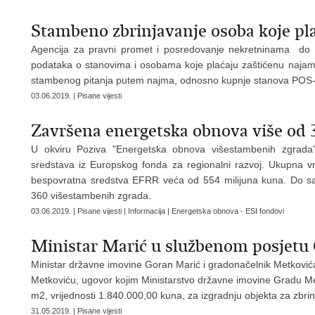
Stambeno zbrinjavanje osoba koje pl
Agencija za pravni promet i posredovanje nekretninama do
podataka o stanovima i osobama koje plaćaju zaštićenu najamn
stambenog pitanja putem najma, odnosno kupnje stanova POS-a 
03.06.2019. | Pisane vijesti
Završena energetska obnova više od 
U okviru Poziva "Energetska obnova višestambenih zgrada"
sredstava iz Europskog fonda za regionalni razvoj. Ukupna vr
bespovratna sredstva EFRR veća od 554 milijuna kuna. Do sa
360 višestambenih zgrada.
03.06.2019. | Pisane vijesti | Informacija | Energetska obnova - ESI fondovi
Ministar Marić u službenom posjetu
Ministar državne imovine Goran Marić i gradonačelnik Metkovića 
Metkoviću, ugovor kojim Ministarstvo državne imovine Gradu Met
m2, vrijednosti 1.840.000,00 kuna, za izgradnju objekta za zbr
31.05.2019. | Pisane vijesti