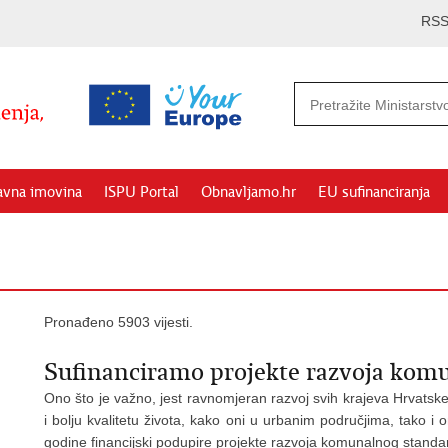
RS
avna imovina
ISPU Portal
Obnavljamo.hr
EU sufinanciranja
Pronađeno 5903 vijesti.
Sufinanciramo projekte razvoja kom
Ono što je važno, jest ravnomjeran razvoj svih krajeva Hrvatske
i bolju kvalitetu života, kako oni u urbanim područjima, tako i 
godine financijski podupire projekte razvoja komunalnog standa