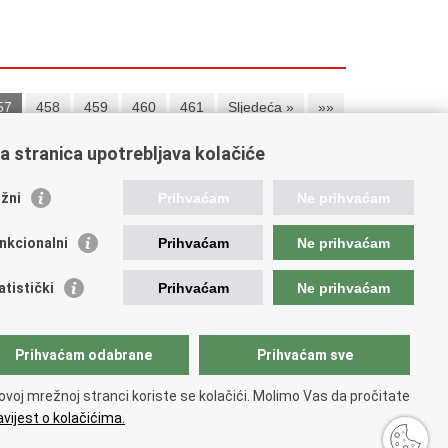
57
458
459
460
461
Sljedeća »
»»
a stranica upotrebljava kolačiće
ažne poveznice
žni
Prihvaćam
Ne prihvaćam
da Republike Hrvatske
nkcionalni
Prihvaćam
Ne prihvaćam
od za prostorni razvoj
ncija za pravni promet i posredovanje nekretninama
atistički
Prihvaćam
Ne prihvaćam
avna geodetska uprava
d za zaštitu okoliša i energetsku učinkovitost
tar za restrukturiranje i prodaju (CERP)
Prihvaćam odabrane
Prihvaćam sve
avne nekretnine d.o.o.
ovoj mrežnoj stranci koriste se kolačići. Molimo Vas da pročitate
vijest o kolačićima.
e.