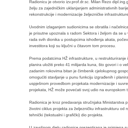
Radionicu je otvorio izv.prof.dr.sc. Milan Rezo dipl.ing.
želju za zajedničkim uklanjanjem administrativnih bari
rekonstrukcije i modernizacije željezničke infrastruktur
Uvodnim izlaganjem sudionicima se obratila i načelnic
je prisutne upoznala s radom Sektora i željom da se u v
rada svih dionika u postupcima ishođenja akata, počevš
investitora koji su ključni u čitavom tom procesu.
Prema podatcima HŽ infrastrukture, u restrukturiranje 
planira uložiti preko 41 milijarda kuna, što govori i o ve
zadanim rokovima bitan je čimbenik cjelokupnog gosp
omogućiti stavljanje u punu funkciju izgrađenih i plani
uspješnom provedbom projekata modernizacije i suvre
projekata, HŽ može povećati svoj udio na europskom tr
Radionica je kroz predavanja stručnjaka Ministarstva pr
životni ciklus projekta za željezničku infrastrukturu od
tehnički (tekstualni i grafički) dio projekta.
U završnom djelu radionice prezentirana je primjena s