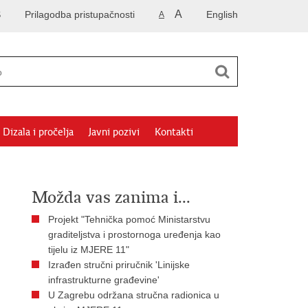
A
S
Prilagodba pristupačnosti
English
A
Dizala i pročelja
Javni pozivi
Kontakti
Možda vas zanima i...
Projekt "Tehnička pomoć Ministarstvu
graditeljstva i prostornoga uređenja kao
tijelu iz MJERE 11"
Izrađen stručni priručnik 'Linijske
infrastrukturne građevine'
U Zagrebu održana stručna radionica u