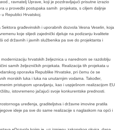
geod., ravnatelj Uprave, koji je pozdravljajući prisutne izrazio
jera u provedbi postupaka samih projekata, s ciljem daljnje
e u Republici Hrvatskoj.
a Sektora građevinskih i uporabnih dozvola Vesna Veselin, koja
remenu koje slijedi zajednički djeluje na podizanju kvalitete
i od državnih i javnih službenika pa sve do projektanta i
i modernizaciju hrvatskih željeznica u narednom se razdoblju
ličini samih željezničkih projekata. Realizacija tih projekata u
odarskog oporavka Republike Hrvatske, pri čemu će se
ranih morskih luka i luka na unutarnjim vodama. Također,
menim pristupom upravljanju, kao i uspješnom realizacijom EU
žištu, istovremeno jačajući svoje konkurentske prednosti.
ostornoga uređenja, graditeljstva i državne imovine pratila
 njegove ideje pa sve do same realizacije s naglaskom na opći i
ustava eDozvola kojim je, uz izmjenu zakonskog okvira, dana