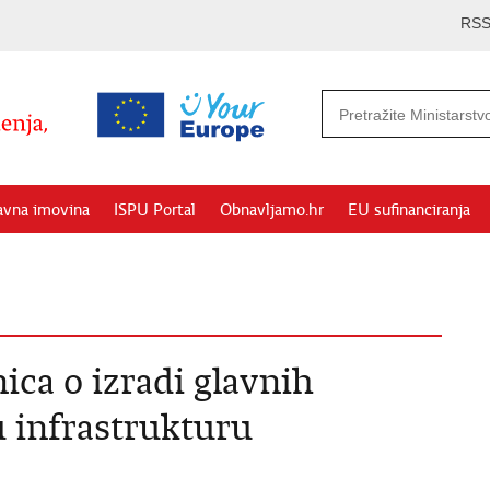
RS
avna imovina
ISPU Portal
Obnavljamo.hr
EU sufinanciranja
ica o izradi glavnih
u infrastrukturu