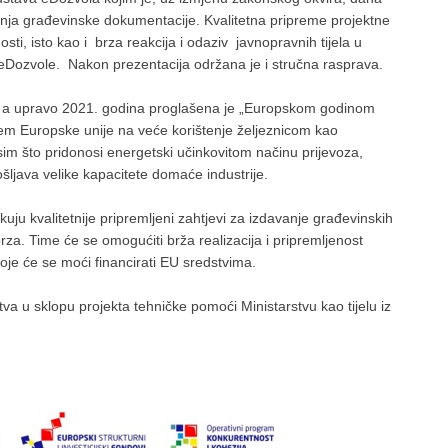
nja građevinske dokumentacije. Kvalitetna pripreme projektne
i, isto kao i brza reakcija i odaziv javnopravnih tijela u
eDozvole. Nakon prezentacija održana je i stručna rasprava.
u, a upravo 2021. godina proglašena je „Europskom godinom
ljem Europske unije na veće korištenje željeznicom kao
sim što pridonosi energetski učinkovitom načinu prijevoza,
pošljava velike kapacitete domaće industrije.
ju kvalitetnije pripremljeni zahtjevi za izdavanje građevinskih
rza. Time će se omogućiti brža realizacija i pripremljenost
oje će se moći financirati EU sredstvima.
a u sklopu projekta tehničke pomoći Ministarstvu kao tijelu iz