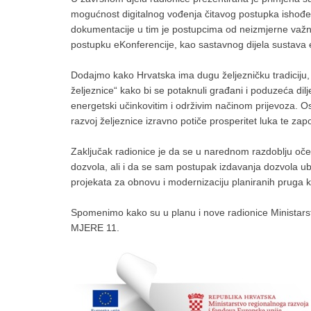
mogućnost digitalnog vođenja čitavog postupka ishođe
dokumentacije u tim je postupcima od neizmjerne važnost
postupku eKonferencije, kao sastavnog dijela sustava 
Dodajmo kako Hrvatska ima dugu željezničku tradicij
željeznice“ kako bi se potaknuli građani i poduzeća di
energetski učinkovitim i održivim načinom prijevoza. O
razvoj željeznice izravno potiče prosperitet luka te za
Zaključak radionice je da se u narednom razdoblju očeku
dozvola, ali i da se sam postupak izdavanja dozvola ub
projekata za obnovu i modernizaciju planiranih pruga k
Spomenimo kako su u planu i nove radionice Ministarstv
MJERE 11.