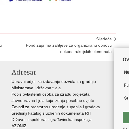
Sljedeća
i
Fond zaprima zahtjeve za organiziranu obnovu
nekonstrukcijskih elemenata
Ov
Adresar
V
Nu
Upravni odjeli za izdavanje dozvola za gradnju
Vla
Fu
Ministarstva i državna tijela
Zav
Popis ovlaštenih osoba za izradu projekata
Age
St
Javnopravna tijela koja izdaju posebne uvjete
Drž
Zavodi za prostorno uređenje županija i gradova
Fon
Središnji katalog službenih dokumenata RH
Cen
Državni inspektorat - građevinska inspekcija
Drž
AZONIZ