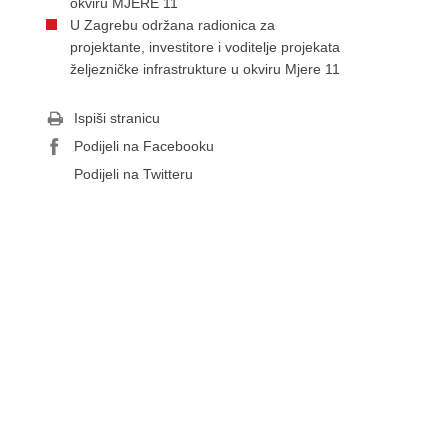
okviru MJERE 11
U Zagrebu održana radionica za
projektante, investitore i voditelje projekata
željezničke infrastrukture u okviru Mjere 11
Ispiši stranicu
Podijeli na Facebooku
Podijeli na Twitteru