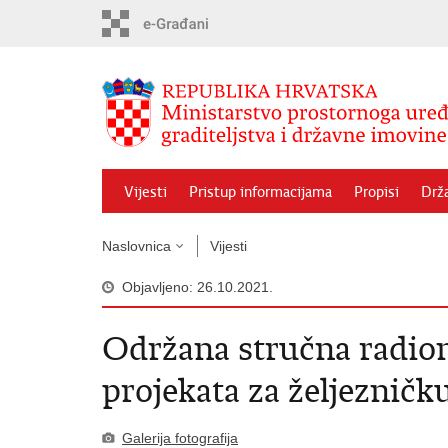
Preskoči
na
glavni
sadržaj
Vijesti
Pristup informacijama
Propisi
Drž
Naslovnica
Vijesti
Objavljeno: 26.10.2021.
Održana stručna radion
projekata za željezničk
Galerija fotografija