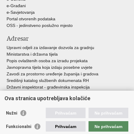
e-Građani
e-Savjetovanja
Portal otvorenih podataka
OSS - jedinstveno poslužno mjesto
Adresar
Upravni odjeli za izdavanje dozvola za gradnju
Ministarstva i državna tijela
Popis ovlaštenih osoba za izradu projekata
Javnopravna tijela koja izdaju posebne uvjete
Zavodi za prostorno uređenje županija i gradova
Središnji katalog službenih dokumenata RH
Državni inspektorat - građevinska inspekcija
AZONIZ
Ova stranica upotrebljava kolačiće
Važne poveznice
Nužni
Prihvaćam
Ne prihvaćam
Vlada Republike Hrvatske
Zavod za prostorni razvoj
Funkcionalni
Prihvaćam
Ne prihvaćam
Agencija za pravni promet i posredovanje nekretninama