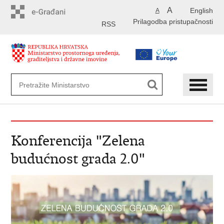
Preskoči
A
English
A
na
Prilagodba pristupačnosti
glavni
RSS
sadržaj
Konferencija "Zelena
budućnost grada 2.0"