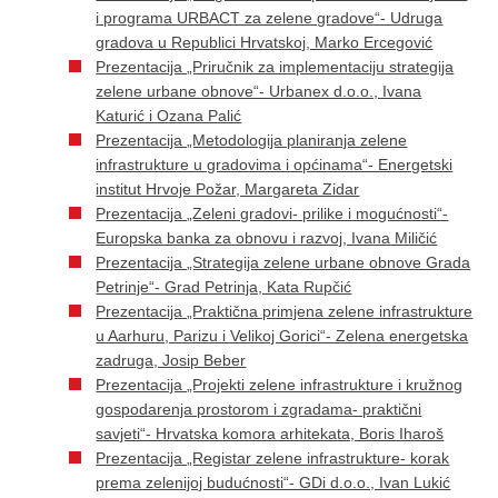
i programa URBACT za zelene gradove“- Udruga
gradova u Republici Hrvatskoj, Marko Ercegović
Prezentacija „Priručnik za implementaciju strategija
zelene urbane obnove“- Urbanex d.o.o., Ivana
Katurić i Ozana Palić
Prezentacija „Metodologija planiranja zelene
infrastrukture u gradovima i općinama“- Energetski
institut Hrvoje Požar, Margareta Zidar
Prezentacija „Zeleni gradovi- prilike i mogućnosti“-
Europska banka za obnovu i razvoj, Ivana Miličić
Prezentacija „Strategija zelene urbane obnove Grada
Petrinje“- Grad Petrinja, Kata Rupčić
Prezentacija „Praktična primjena zelene infrastrukture
u Aarhuru, Parizu i Velikoj Gorici“- Zelena energetska
zadruga, Josip Beber
Prezentacija „Projekti zelene infrastrukture i kružnog
gospodarenja prostorom i zgradama- praktični
savjeti“- Hrvatska komora arhitekata, Boris Iharoš
Prezentacija „Registar zelene infrastrukture- korak
prema zelenijoj budućnosti“- GDi d.o.o., Ivan Lukić