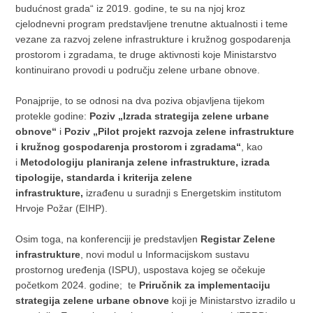
budućnost grada“ iz 2019. godine, te su na njoj kroz
cjelodnevni program predstavljene trenutne aktualnosti i teme
vezane za razvoj zelene infrastrukture i kružnog gospodarenja
prostorom i zgradama, te druge aktivnosti koje Ministarstvo
kontinuirano provodi u području zelene urbane obnove.
Ponajprije, to se odnosi na dva poziva objavljena tijekom
protekle godine:
Poziv „Izrada strategija zelene urbane
obnove“
i
Poziv „Pilot projekt razvoja zelene infrastrukture
i kružnog gospodarenja prostorom i zgradama“
, kao
i
Metodologiju planiranja zelene infrastrukture, izrada
tipologije, standarda i kriterija zelene
infrastrukture,
izrađenu u suradnji s Energetskim institutom
Hrvoje Požar (EIHP).
Osim toga, na konferenciji je predstavljen
Registar Zelene
infrastrukture
, novi modul u Informacijskom sustavu
prostornog uređenja (ISPU), uspostava kojeg se očekuje
početkom 2024. godine; te
Priručnik za implementaciju
strategija zelene urbane obnove
koji je Ministarstvo izradilo u