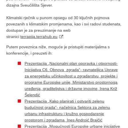
dizajna Sveučilišta Sjever.
Klimatski rječnik u punom opsegu od 30 ključnih pojmova
povezanih s klimatskim promjenama, kao i svi radovi studenata,
dostupan je za preuzimanje na web
stranici
terrapija.terrahub.eu
.
Putem poveznica niže, moguće je pristupiti materijalima s
konferencije, i preuzeti ih:
Prezentacija „Nacionalni plan oporavka i otpornosti-
Inicijativa C6. Obnova zgrada“- ravnateljica Uprave
za energetsku učinkovitost u zgradarstvu, projekte i
programe Europske unije, Ministarstvo prostornoga
uređenja, graditeljstva i državne imovine, Irena Križ
Šelendić
Prezentacija „Kako planirati i ostvariti zelenu
budućnost grada“- načelnica Sektora za zelenu
urbanu infrastrukturu i kružno gospodarenje
prostorom i zgradama, Ines Androić Brajčić
Prezentacija „Mogućnosti Europske urbane inicijative