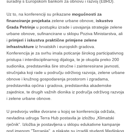
suradnji s Europskom bankom za obnovu i razvoj (EBRD).
Uz to, na konferenciji su prikazane
mogućnosti za
financiranje projekata
zelene urbane obnove,
iskustvo
Grada Petrinje
u postupku izrade i usvajanja strategije zelene
urbane obnove, sufinancirane u sklopu Poziva Ministarstva, ali
i
primjeri i iskustva praktične primjene zelene
infrastrukture
iz hrvatskih i europskih gradova.
Konferencija je za svrhu imala poticanje širokog participativnog
pristupa i interdisciplinarnog dijaloga, te je okupila preko 200
sudionika, predstavnika šire stručne i zainteresirane javnosti,
stručnjaka koji rade u području održivog razvoja, zelene urbane
obnove i kružnog gospodarenja prostorom i zgradama,
predstavnika općina i gradova, predstavnika akademske
zajednice, te drugih važnih dionika iz područja održivog razvoja
i zelene urbane obnove.
U predvorju velike dvorane u kojoj se konferencija održala,
nevladina udruga Terra Hub postavila je izložbu „Klimatski
rječnik“. Izložba je postavljena u sklopu edukativne kampanje
pod imenom "Terrapija", a plakate su izradili studenti Medijskog