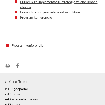
Priručnik za implementaciju strategija zelene urbane
obnove
Priručnik o primjeni zelene infrastrukture
Program konferencije
Program konferencije
Ispiši
Podijeli
Podijeli
stranicu
na
na
e-Građani
Facebooku
Twitteru
ISPU geoportal
e-Dozvola
e-Građevinski dnevnik
e-Obnova