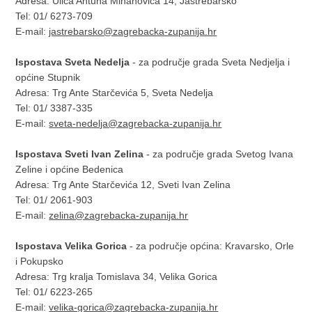
Adresa: Ulica Antuna Mihanovića 14, Jastrebarsko
Tel: 01/ 6273-709
E-mail:
jastrebarsko@zagrebacka-zupanija.hr
Ispostava Sveta Nedelja
- za područje grada Sveta Nedjelja i
općine Stupnik
Adresa: Trg Ante Starčevića 5, Sveta Nedelja
Tel: 01/ 3387-335
E-mail:
sveta-nedelja@zagrebacka-zupanija.hr
Ispostava Sveti Ivan Zelina
- za područje grada Svetog Ivana
Zeline i općine Bedenica
Adresa: Trg Ante Starčevića 12, Sveti Ivan Zelina
Tel: 01/ 2061-903
E-mail:
zelina@zagrebacka-zupanija.hr
Ispostava Velika Gorica
- za područje općina: Kravarsko, Orle
i Pokupsko
Adresa: Trg kralja Tomislava 34, Velika Gorica
Tel: 01/ 6223-265
E-mail:
velika-gorica@zagrebacka-zupanija.hr