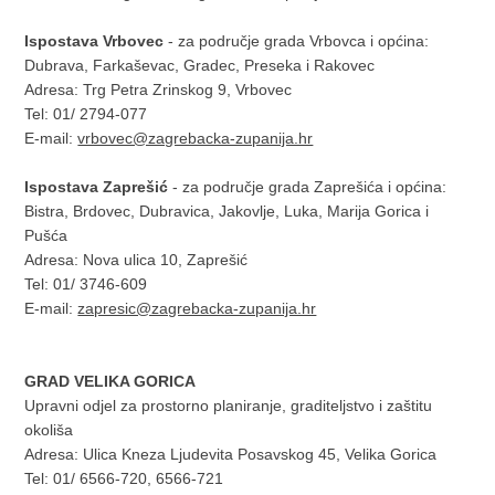
Ispostava Vrbovec
- za područje grada Vrbovca i općina:
Dubrava, Farkaševac, Gradec, Preseka i Rakovec
Adresa: Trg Petra Zrinskog 9, Vrbovec
Tel: 01/ 2794-077
E-mail:
vrbovec@zagrebacka-zupanija.hr
Ispostava Zaprešić
- za područje grada Zaprešića i općina:
Bistra, Brdovec, Dubravica, Jakovlje, Luka, Marija Gorica i
Pušća
Adresa: Nova ulica 10, Zaprešić
Tel: 01/ 3746-609
E-mail:
zapresic@zagrebacka-zupanija.hr
GRAD VELIKA GORICA
Upravni odjel za prostorno planiranje, graditeljstvo i zaštitu
okoliša
Adresa: Ulica Kneza Ljudevita Posavskog 45, Velika Gorica
Tel: 01/ 6566-720, 6566-721