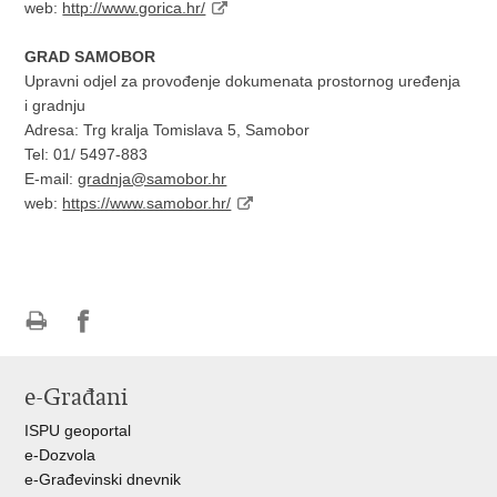
web:
http://www.gorica.hr/
GRAD SAMOBOR
Upravni odjel za provođenje dokumenata prostornog uređenja
i gradnju
Adresa: Trg kralja Tomislava 5, Samobor
Tel: 01/ 5497-883
E-mail:
gradnja@samobor.hr
web:
https://www.samobor.hr/
Ispiši
Podijeli
Podijeli
stranicu
na
na
e-Građani
Facebooku
Twitteru
ISPU geoportal
e-Dozvola
e-Građevinski dnevnik