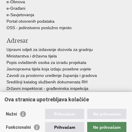
e-Obnova
e-Građani
e-Savjetovanja
Portal otvorenih podataka
OSS - jedinstveno poslužno mjesto
Adresar
Upravni odjeli za izdavanje dozvola za gradnju
Ministarstva i državna tijela
Popis ovlaštenih osoba za izradu projekata
Javnopravna tijela koja izdaju posebne uvjete
Zavodi za prostorno uređenje županija i gradova
Središnji katalog službenih dokumenata RH
Državni inspektorat - građevinska inspekcija
AZONIZ
Ova stranica upotrebljava kolačiće
Važne poveznice
Nužni
Prihvaćam
Ne prihvaćam
Vlada Republike Hrvatske
Zavod za prostorni razvoj
Funkcionalni
Prihvaćam
Ne prihvaćam
Agencija za pravni promet i posredovanje nekretninama