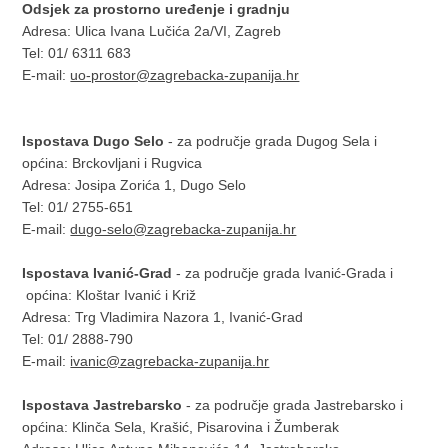
Odsjek za prostorno uređenje i gradnju
Adresa: Ulica Ivana Lučića 2a/VI, Zagreb
Tel: 01/ 6311 683
E-mail:
uo-prostor@zagrebacka-zupanija.hr
Ispostava Dugo Selo
- za područje grada Dugog Sela i
općina: Brckovljani i Rugvica
Adresa: Josipa Zorića 1, Dugo Selo
Tel: 01/ 2755-651
E-mail:
dugo-selo@zagrebacka-zupanija.hr
Ispostava Ivanić-Grad
- za područje grada Ivanić-Grada i
općina: Kloštar Ivanić i Križ
Adresa: Trg Vladimira Nazora 1, Ivanić-Grad
Tel: 01/ 2888-790
E-mail:
ivanic@zagrebacka-zupanija.hr
Ispostava Jastrebarsko
- za područje grada Jastrebarsko i
općina: Klinča Sela, Krašić, Pisarovina i Žumberak