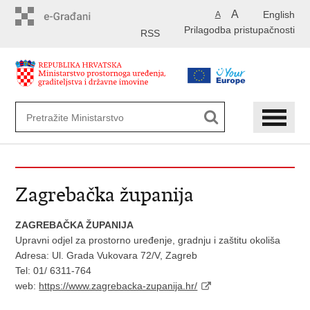
Preskoči
A
English
A
na
Prilagodba pristupačnosti
glavni
RSS
sadržaj
Zagrebačka županija
ZAGREBAČKA ŽUPANIJA
Upravni odjel za prostorno uređenje, gradnju i zaštitu okoliša
Adresa: Ul. Grada Vukovara 72/V, Zagreb
Tel: 01/ 6311-764
web:
https://www.zagrebacka-zupanija.hr/