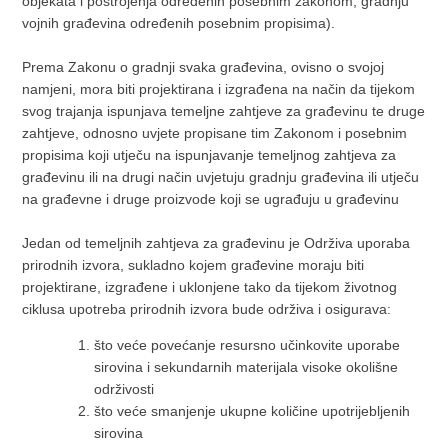
objekata i postrojenja određenih posebnim zakonom, gradnju
vojnih građevina određenih posebnim propisima).
Prema Zakonu o gradnji svaka građevina, ovisno o svojoj
namjeni, mora biti projektirana i izgrađena na način da tijekom
svog trajanja ispunjava temeljne zahtjeve za građevinu te druge
zahtjeve, odnosno uvjete propisane tim Zakonom i posebnim
propisima koji utječu na ispunjavanje temeljnog zahtjeva za
građevinu ili na drugi način uvjetuju gradnju građevina ili utječu
na građevne i druge proizvode koji se ugrađuju u građevinu
Jedan od temeljnih zahtjeva za građevinu je Održiva uporaba
prirodnih izvora, sukladno kojem građevine moraju biti
projektirane, izgrađene i uklonjene tako da tijekom životnog
ciklusa upotreba prirodnih izvora bude održiva i osigurava:
što veće povećanje resursno učinkovite uporabe
sirovina i sekundarnih materijala visoke okolišne
održivosti
što veće smanjenje ukupne količine upotrijebljenih
sirovina