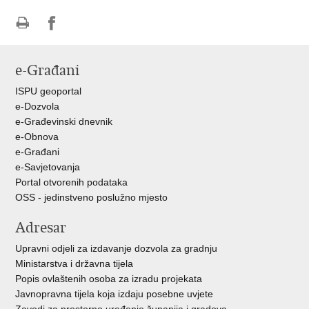
Ispiši
Podijeli
Podijeli
stranicu
na
na
e-Građani
Facebooku
Twitteru
ISPU geoportal
e-Dozvola
e-Građevinski dnevnik
e-Obnova
e-Građani
e-Savjetovanja
Portal otvorenih podataka
OSS - jedinstveno poslužno mjesto
Adresar
Upravni odjeli za izdavanje dozvola za gradnju
Ministarstva i državna tijela
Popis ovlaštenih osoba za izradu projekata
Javnopravna tijela koja izdaju posebne uvjete