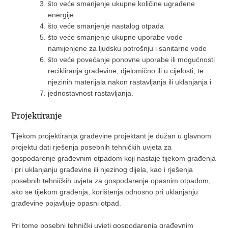
što veće smanjenje ukupne količine ugrađene
energije
što veće smanjenje nastalog otpada
što veće smanjenje ukupne uporabe vode
namijenjene za ljudsku potrošnju i sanitarne vode
što veće povećanje ponovne uporabe ili mogućnosti
recikliranja građevine, djelomično ili u cijelosti, te
njezinih materijala nakon rastavljanja ili uklanjanja i
jednostavnost rastavljanja.
Projektiranje
Tijekom projektiranja građevine projektant je dužan u glavnom
projektu dati rješenja posebnih tehničkih uvjeta za
gospodarenje građevnim otpadom koji nastaje tijekom građenja
i pri uklanjanju građevine ili njezinog dijela, kao i rješenja
posebnih tehničkih uvjeta za gospodarenje opasnim otpadom,
ako se tijekom građenja, korištenja odnosno pri uklanjanju
građevine pojavljuje opasni otpad.
Pri tome posebni tehnički uvjeti gospodarenja građevnim