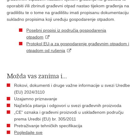
oporabiti i/ili zbrinuti građevni otpad nastao tijekom građenja na
gradilištu te o tome na gradilištu imati propisanu dokumentaciju
sukladno propisima koji uređuju gospodarenje otpadom.
Posebni propisi iz područja gospodarenja
otpadom
Protokol EU-a za gospodarenje građevnim otpadom i
otpadom od rušenja
Možda vas zanima i...
Rokovi, dokumenti i druge važne informacije u svezi Uredbe
(EU) 2024/3110
Uzajamno priznavanje
Najčešća pitanja i odgovori u svezi građevnih proizvoda
„CE“ oznaka i građevni proizvodi u usklađenom području
prema Uredbi (EU) br. 305/2011
Pretraživanje tehničkih specifikacija
Pogledajte sve