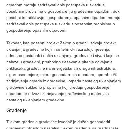
otpadom moraju sadržavati opis postupaka u skladu s
posebnim propisima o gospodarenju građevnim otpadom, dok
posebni tehnički uvjeti gospodarenja opasnim otpadom moraju
sadržavati opis postupaka u skladu s posebnim propisima o
gospodarenju opasnim otpadom.
Također, kao posebni projekt Zakon o gradnji izdvaja projekt
uklanjanja građevine kojim se tehnički razrađuju rješenja,
odnosno postupak i način uklanjanja građevine i stvari koje se
nalaze u građevini, prethodno rješavanje pitanja odvajanja
priključaka građevine na energetsku i/ili drugu infrastrukturu,
sigurnosne mjere, mjere gospodarenja otpadom, oporabe i/ili
zbrinjavanja otpada iz građevine i otpada nastalog uklanjanjem
građevine sukladno propisima koji uređuju gospodarenje
otpadom te odvoz i zbrinjavanje građevinskog materijala
nastalog uklanjanjem građevine.
Građenje
Tijekom građenja građevine izvođač je dužan gospodariti
građevnim otpadom nastalim tijekom građenja na gradilištu te