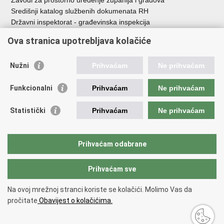
Zavodi za prostorno uređenje županija i gradova
Središnji katalog službenih dokumenata RH
Državni inspektorat - građevinska inspekcija
AZONIZ
Ova stranica upotrebljava kolačiće
Važne poveznice
Nužni
Prihvaćam
Ne prihvaćam
Vlada Republike Hrvatske
Zavod za prostorni razvoj
Funkcionalni
Prihvaćam
Ne prihvaćam
Agencija za pravni promet i posredovanje nekretninama
Državna geodetska uprava
Statistički
Prihvaćam
Ne prihvaćam
Fond za zaštitu okoliša i energetsku učinkovitost
Centar za restrukturiranje i prodaju (CERP)
Državne nekretnine d.o.o.
Prihvaćam odabrane
Prihvaćam sve
Povratak na vrh
Copyright © 2026 Ministarstvo prostornoga uređenja, graditeljstva i
Na ovoj mrežnoj stranci koriste se kolačići. Molimo Vas da
državne imovine.
pročitate
Obavijest o kolačićima.
Uvjeti korištenja
.
Izjava o pristupačnosti
.