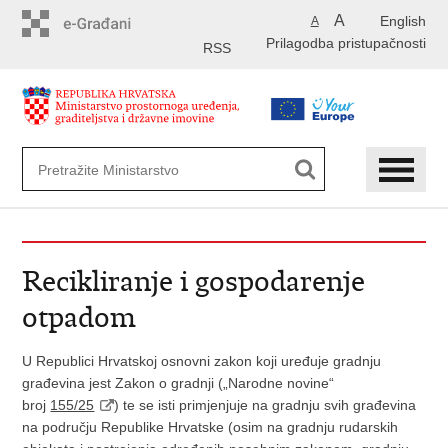
Preskoči
A
English
A
na
Prilagodba pristupačnosti
glavni
RSS
sadržaj
Recikliranje i gospodarenje
otpadom
U Republici Hrvatskoj osnovni zakon koji uređuje gradnju
građevina jest Zakon o gradnji („Narodne novine“
broj
155/25
) te se isti primjenjuje na gradnju svih građevina
na području Republike Hrvatske (osim na gradnju rudarskih