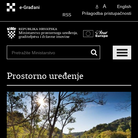
Preskoči
A
English
A
na
Prilagodba pristupačnosti
glavni
RSS
sadržaj
Prostorno uređenje