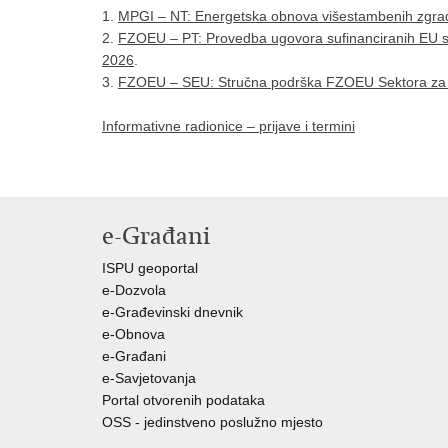
1.
MPGI – NT: Energetska obnova višestambenih zgrad
2.
FZOEU – PT: Provedba ugovora sufinanciranih EU sr
2026
.
3.
FZOEU – SEU: Stručna podrška FZOEU Sektora za e
Informativne radionice – prijave i termini
e-Građani
ISPU geoportal
e-Dozvola
e-Građevinski dnevnik
e-Obnova
e-Građani
e-Savjetovanja
Portal otvorenih podataka
OSS - jedinstveno poslužno mjesto