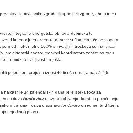
i predstavnik suvlasnika zgrade ili upravitelj zgrade, oba u ime i
obnove: integralna energetska obnova, dubinska te
ve tri kategorije energetske obnove sufinancirat će se stopom
topom od maksimalno 100% prihvatljivih troškova sufinancirati
a, projektantski nadzor, troškovi koordinatora zaštite na radu
te promidžba i vidljivost projekta.
liti pojedinom projektu iznosi 40 tisuća eura, a najviši 4,5
a, a najkasnije 14 kalendarskih dana prije isteka roka za
putem sustava
fondovieu
u svrhu dobivanja dodatnih pojašnjenja
tijekom trajanja Poziva u sustavu
fondovieu
u segmentu „Pitanja
nja pojedinog pitanja.