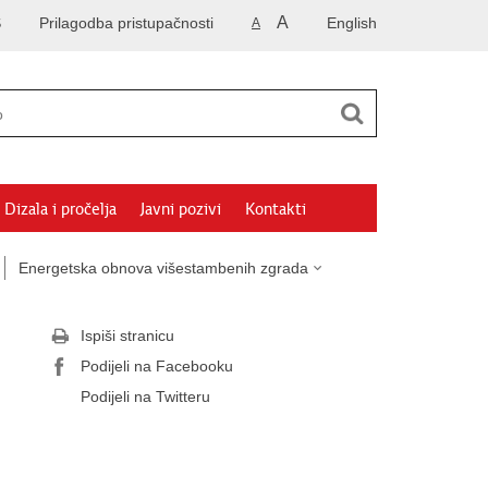
A
S
Prilagodba pristupačnosti
English
A
Dizala i pročelja
Javni pozivi
Kontakti
Energetska obnova višestambenih zgrada
Ispiši stranicu
Podijeli na Facebooku
Podijeli na Twitteru