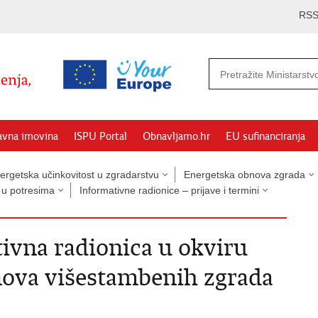
RS
avna imovina
ISPU Portal
Obnavljamo.hr
EU sufinanciranja
ergetska učinkovitost u zgradarstvu
Energetska obnova zgrada
 u potresima
Informativne radionice – prijave i termini
ivna radionica u okviru
nova višestambenih zgrada