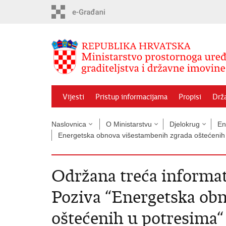
Preskoči
na
glavni
sadržaj
Vijesti
Pristup informacijama
Propisi
Drž
Naslovnica
O Ministarstvu
Djelokrug
En
Energetska obnova višestambenih zgrada oštećenih
Održana treća informat
Poziva “Energetska ob
oštećenih u potresima“