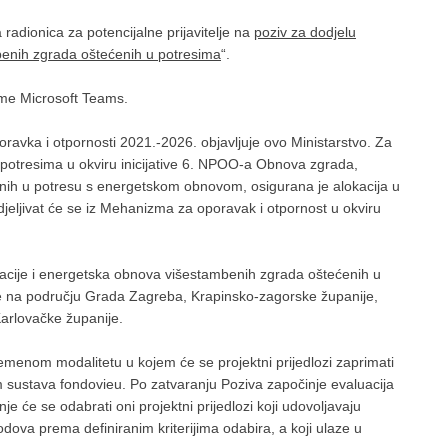
 radionica za potencijalne prijavitelje na
poziv za dodjelu
enih zgrada oštećenih u potresima
“.
rme Microsoft Teams.
oravka i otpornosti 2021.-2026. objavljuje ovo Ministarstvo. Za
otresima u okviru inicijative 6. NPOO-a Obnova zgrada,
nih u potresu s energetskom obnovom, osigurana je alokacija u
jeljivat će se iz Mehanizma za oporavak i otpornost u okviru
tacije i energetska obnova višestambenih zgrada oštećenih u
ne na području Grada Zagreba, Krapinsko-zagorske županije,
arlovačke županije.
emenom modalitetu u kojem će se projektni prijedlozi zaprimati
 sustava fondovieu. Po zatvaranju Poziva započinje evaluacija
nje će se odabrati oni projektni prijedlozi koji udovoljavaju
bodova prema definiranim kriterijima odabira, a koji ulaze u