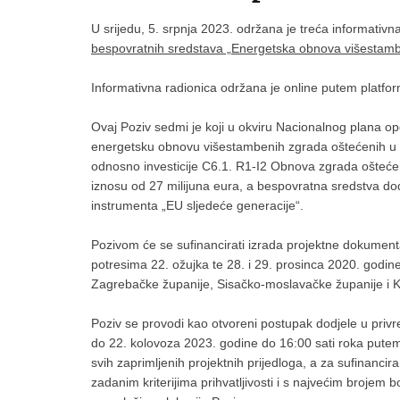
U srijedu, 5. srpnja 2023. održana je treća informativna
bespovratnih sredstava „Energetska obnova višestamb
Informativna radionica održana je online putem platfo
Ovaj Poziv sedmi je koji u okviru Nacionalnog plana op
energetsku obnovu višestambenih zgrada oštećenih u p
odnosno investicije C6.1. R1-I2 Obnova zgrada ošteće
iznosu od 27 milijuna eura, a bespovratna sredstva dod
instrumenta „EU sljedeće generacije“.
Pozivom će se sufinancirati izrada projektne dokumen
potresima 22. ožujka te 28. i 29. prosinca 2020. godi
Zagrebačke županije, Sisačko-moslavačke županije i K
Poziv se provodi kao otvoreni postupak dodjele u privr
do 22. kolovoza 2023. godine do 16:00 sati roka putem
svih zaprimljenih projektnih prijedloga, a za sufinancira
zadanim kriterijima prihvatljivosti i s najvećim brojem 