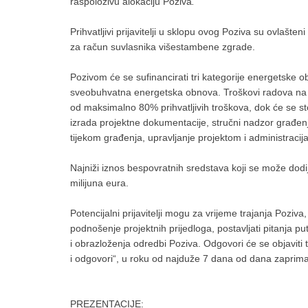
raspoloživu alokaciju Poziva
.
Prihvatljivi prijavitelji u sklopu ovog Poziva su ovlašten
za račun suvlasnika višestambene zgrade.
Pozivom će se sufinancirati tri kategorije energetske 
sveobuhvatna energetska obnova. Troškovi radova na s
od maksimalno 80% prihvatljivih troškova, dok će se s
izrada projektne dokumentacije, stručni nadzor građenj
tijekom građenja, upravljanje projektom i administracija 
Najniži iznos bespovratnih sredstava koji se može dodije
milijuna eura.
Potencijalni prijavitelji mogu za vrijeme trajanja Poziv
podnošenje projektnih prijedloga, postavljati pitanja 
i obrazloženja odredbi Poziva. Odgovori će se objaviti 
i odgovori“, u roku od najduže 7 dana od dana zaprima
PREZENTACIJE: