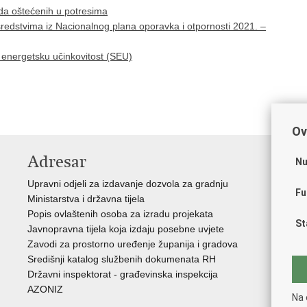
a oštećenih u potresima
edstvima iz Nacionalnog plana oporavka i otpornosti 2021. –
nergetsku učinkovitost (SEU)
Ov
Adresar
V
Nu
Upravni odjeli za izdavanje dozvola za gradnju
Vla
Fu
Ministarstva i državna tijela
Zav
Popis ovlaštenih osoba za izradu projekata
Age
St
Javnopravna tijela koja izdaju posebne uvjete
Drž
Zavodi za prostorno uređenje županija i gradova
Fon
Središnji katalog službenih dokumenata RH
Cen
Državni inspektorat - građevinska inspekcija
Drž
AZONIZ
Na 