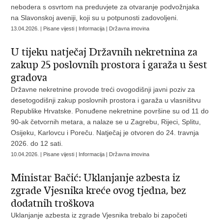
nebodera s osvrtom na preduvjete za otvaranje podvožnjaka
na Slavonskoj aveniji, koji su u potpunosti zadovoljeni.
13.04.2026. | Pisane vijesti | Informacija | Državna imovina
U tijeku natječaj Državnih nekretnina za
zakup 25 poslovnih prostora i garaža u šest
gradova
Državne nekretnine provode treći ovogodišnji javni poziv za
desetogodišnji zakup poslovnih prostora i garaža u vlasništvu
Republike Hrvatske. Ponuđene nekretnine površine su od 11 do
90-ak četvornih metara, a nalaze se u Zagrebu, Rijeci, Splitu,
Osijeku, Karlovcu i Poreču. Natječaj je otvoren do 24. travnja
2026. do 12 sati.
10.04.2026. | Pisane vijesti | Informacija | Državna imovina
Ministar Bačić: Uklanjanje azbesta iz
zgrade Vjesnika kreće ovog tjedna, bez
dodatnih troškova
Uklanjanje azbesta iz zgrade Vjesnika trebalo bi započeti