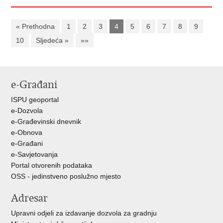
« Prethodna
1
2
3
4
5
6
7
8
9
10
Sljedeća »
»»
e-Građani
ISPU geoportal
e-Dozvola
e-Građevinski dnevnik
e-Obnova
e-Građani
e-Savjetovanja
Portal otvorenih podataka
OSS - jedinstveno poslužno mjesto
Adresar
Upravni odjeli za izdavanje dozvola za gradnju