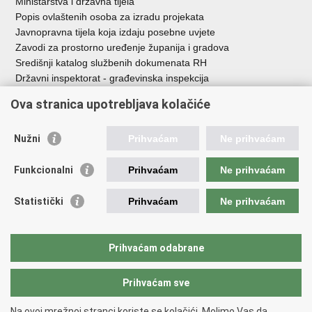
Ministarstva i državna tijela
Popis ovlaštenih osoba za izradu projekata
Javnopravna tijela koja izdaju posebne uvjete
Zavodi za prostorno uređenje županija i gradova
Središnji katalog službenih dokumenata RH
Državni inspektorat - građevinska inspekcija
AZONIZ
Ova stranica upotrebljava kolačiće
Važne poveznice
Nužni
Prihvaćam
Ne prihvaćam
Vlada Republike Hrvatske
Zavod za prostorni razvoj
Funkcionalni
Prihvaćam
Ne prihvaćam
Agencija za pravni promet i posredovanje nekretninama
Državna geodetska uprava
Statistički
Prihvaćam
Ne prihvaćam
Fond za zaštitu okoliša i energetsku učinkovitost
Centar za restrukturiranje i prodaju (CERP)
Državne nekretnine d.o.o.
Prihvaćam odabrane
Prihvaćam sve
Povratak na vrh
Copyright © 2026 Ministarstvo prostornoga uređenja, graditeljstva i
Na ovoj mrežnoj stranci koriste se kolačići. Molimo Vas da