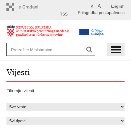
Preskoči
A
English
A
na
Prilagodba pristupačnosti
glavni
RSS
sadržaj
Vijesti
Filtrirajte vijesti: