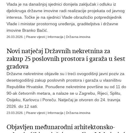
Vlada je na današnjoj sjednici donijela zaključak i odluku iz
djelokruga državne imovine radi realizacije projekata od javnog
interesa. Točke je na sjednici Vlade obrazložio potpredsjednik
Vlade i ministar prostornog uređenja, graditeljstva i državne
imovine Branko Bačić.
26.03.2026. | Pisane vijesti | Informacija | Državna imovina
Novi natječaj Državnih nekretnina za
zakup 25 poslovnih prostora i garaža u šest
gradova
Državne nekretnine objavile su i treći ovogodišnji javni poziv za
desetogodišnji zakup poslovnih prostora i garaža u vlasništvu
Republike Hrvatske. Ponuđene nekretnine površine su od 11 do
90-ak četvornih metara, a nalaze se u Zagrebu, Rijeci, Splitu,
Osijeku, Karlovcu i Poreču. Natječaj je otvoren do 24. travnja
2026. do 12 sati.
23.03.2026. | Pisane vijesti | Informacija | Državna imovina
Objavljen međunarodni arhitektonsko-