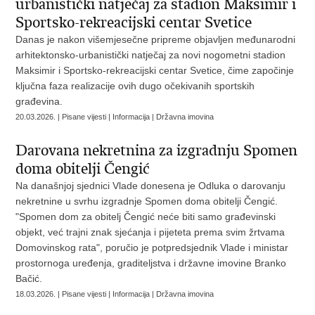
urbanistički natječaj za stadion Maksimir i
Sportsko-rekreacijski centar Svetice
Danas je nakon višemjesečne pripreme objavljen međunarodni
arhitektonsko-urbanistički natječaj za novi nogometni stadion
Maksimir i Sportsko-rekreacijski centar Svetice, čime započinje
ključna faza realizacije ovih dugo očekivanih sportskih
građevina.
20.03.2026. | Pisane vijesti | Informacija | Državna imovina
Darovana nekretnina za izgradnju Spomen
doma obitelji Čengić
Na današnjoj sjednici Vlade donesena je Odluka o darovanju
nekretnine u svrhu izgradnje Spomen doma obitelji Čengić.
"Spomen dom za obitelj Čengić neće biti samo građevinski
objekt, već trajni znak sjećanja i pijeteta prema svim žrtvama
Domovinskog rata", poručio je potpredsjednik Vlade i ministar
prostornoga uređenja, graditeljstva i državne imovine Branko
Bačić.
18.03.2026. | Pisane vijesti | Informacija | Državna imovina