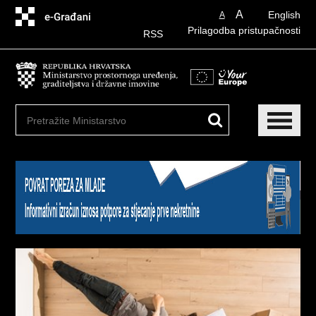
Preskoči
A
English
A
na
Prilagodba pristupačnosti
glavni
RSS
sadržaj