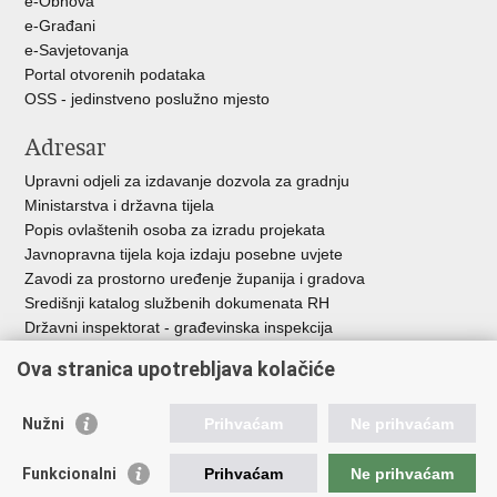
e-Obnova
e-Građani
e-Savjetovanja
Portal otvorenih podataka
OSS - jedinstveno poslužno mjesto
Adresar
Upravni odjeli za izdavanje dozvola za gradnju
Ministarstva i državna tijela
Popis ovlaštenih osoba za izradu projekata
Javnopravna tijela koja izdaju posebne uvjete
Zavodi za prostorno uređenje županija i gradova
Središnji katalog službenih dokumenata RH
Državni inspektorat - građevinska inspekcija
AZONIZ
Ova stranica upotrebljava kolačiće
Važne poveznice
Nužni
Prihvaćam
Ne prihvaćam
Vlada Republike Hrvatske
Zavod za prostorni razvoj
Funkcionalni
Prihvaćam
Ne prihvaćam
Agencija za pravni promet i posredovanje nekretninama