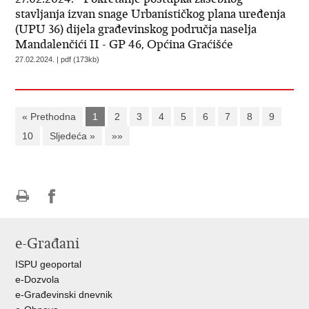
stavljanja izvan snage Urbanističkog plana uređenja
(UPU 36) dijela građevinskog područja naselja
Mandalenčići II - GP 46, Općina Graćišće
27.02.2024. | pdf (173kb)
« Prethodna
1
2
3
4
5
6
7
8
9
10
Sljedeća »
»»
Ispiši
Podijeli
Podijeli
stranicu
na
na
e-Građani
Facebooku
Twitteru
ISPU geoportal
e-Dozvola
e-Građevinski dnevnik