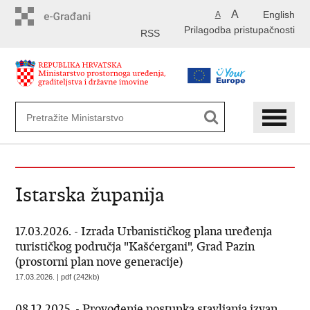
Preskoči
A
English
A
na
Prilagodba pristupačnosti
glavni
RSS
sadržaj
Istarska županija
17.03.2026. - Izrada Urbanističkog plana uređenja
turističkog područja "Kašćergani", Grad Pazin
(prostorni plan nove generacije)
17.03.2026. | pdf (242kb)
08.12.2025. - Provođenje postupka stavljanja izvan