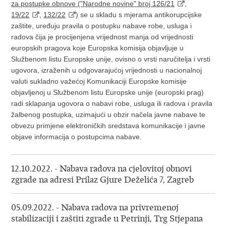
za postupke obnove ("Narodne novine" broj 126/21
,
19/22
,
132/22
) se u skladu s mjerama antikorupcijske
zaštite, uređuju pravila o postupku nabave robe, usluga i
radova čija je procijenjena vrijednost manja od vrijednosti
europskih pragova koje Europska komisija objavljuje u
Službenom listu Europske unije, ovisno o vrsti naručitelja i vrsti
ugovora, izraženih u odgovarajućoj vrijednosti u nacionalnoj
valuti sukladno važećoj Komunikaciji Europske komisije
objavljenoj u Službenom listu Europske unije (europski prag)
radi sklapanja ugovora o nabavi robe, usluga ili radova i pravila
žalbenog postupka, uzimajući u obzir načela javne nabave te
obvezu primjene elektroničkih sredstava komunikacije i javne
objave informacija o postupcima nabave.
12.10.2022. - Nabava radova na cjelovitoj obnovi
zgrade na adresi Prilaz Gjure Deželića 7, Zagreb
05.09.2022. - Nabava radova na privremenoj
stabilizaciji i zaštiti zgrade u Petrinji, Trg Stjepana