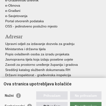
e-Građevinski dnevnik
e-Obnova
e-Građani
e-Savjetovanja
Portal otvorenih podataka
OSS - jedinstveno poslužno mjesto
Adresar
Upravni odjeli za izdavanje dozvola za gradnju
Ministarstva i državna tijela
Popis ovlaštenih osoba za izradu projekata
Javnopravna tijela koja izdaju posebne uvjete
Zavodi za prostorno uređenje županija i gradova
Središnji katalog službenih dokumenata RH
Državni inspektorat - građevinska inspekcija
AZONIZ
Ova stranica upotrebljava kolačiće
Važne poveznice
Nužni
Prihvaćam
Ne prihvaćam
Vlada Republike Hrvatske
Zavod za prostorni razvoj