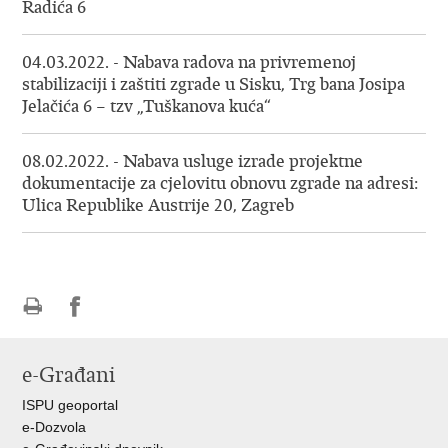
Radića 6
04.03.2022. - Nabava radova na privremenoj
stabilizaciji i zaštiti zgrade u Sisku, Trg bana Josipa
Jelačića 6 – tzv „Tuškanova kuća“
08.02.2022. - Nabava usluge izrade projektne
dokumentacije za cjelovitu obnovu zgrade na adresi:
Ulica Republike Austrije 20, Zagreb
Ispiši
Podijeli
Podijeli
stranicu
na
na
e-Građani
Facebooku
Twitteru
ISPU geoportal
e-Dozvola