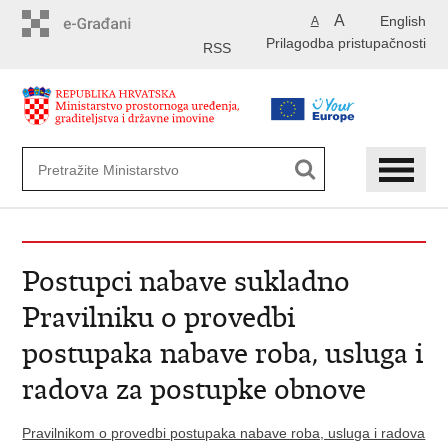
Preskoči
A
English
A
na
Prilagodba pristupačnosti
glavni
RSS
sadržaj
Postupci nabave sukladno
Pravilniku o provedbi
postupaka nabave roba, usluga i
radova za postupke obnove
Pravilnikom o provedbi postupaka nabave roba, usluga i radova