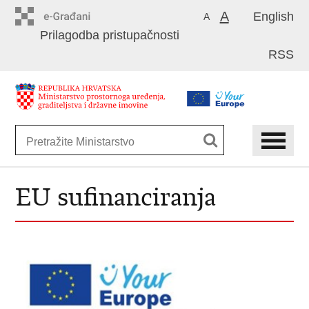
Preskoči
A
English
A
na
Prilagodba pristupačnosti
glavni
RSS
sadržaj
EU sufinanciranja