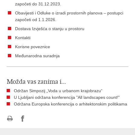
započeti do 31.12.2023.
Obavijesti i Odluke o izradi prostornih planova – postupci
započeti od 1.1.2026.
Dostava Izvješća o stanju u prostoru
Kontakti
Korisne poveznice
Međunarodna suradnja
Možda vas zanima i...
Održan Simpozij „Voda u urbanom krajobrazu“
U Ljubljani održana konferencija "All landscapes count!"
Održana Europska konferencija o arhitektonskim politikama
Ispiši
Podijeli
Podijeli
stranicu
na
na