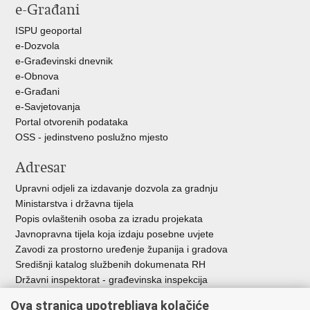
e-Građani
Facebooku
Twitteru
ISPU geoportal
e-Dozvola
e-Građevinski dnevnik
e-Obnova
e-Građani
e-Savjetovanja
Portal otvorenih podataka
OSS - jedinstveno poslužno mjesto
Adresar
Upravni odjeli za izdavanje dozvola za gradnju
Ministarstva i državna tijela
Popis ovlaštenih osoba za izradu projekata
Javnopravna tijela koja izdaju posebne uvjete
Zavodi za prostorno uređenje županija i gradova
Središnji katalog službenih dokumenata RH
Državni inspektorat - građevinska inspekcija
AZONIZ
Ova stranica upotrebljava kolačiće