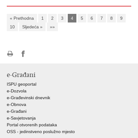
« Prethodna
1
2
3
4
5
6
7
8
9
10
Sljedeća »
»»
Ispiši
Podijeli
Podijeli
stranicu
na
na
e-Građani
Facebooku
Twitteru
ISPU geoportal
e-Dozvola
e-Građevinski dnevnik
e-Obnova
e-Građani
e-Savjetovanja
Portal otvorenih podataka
OSS - jedinstveno poslužno mjesto