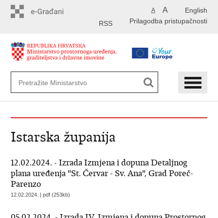
Preskoči
A
English
A
na
Prilagodba pristupačnosti
glavni
RSS
sadržaj
Istarska županija
12.02.2024. - Izrada Izmjena i dopuna Detaljnog
plana uređenja "St. Červar - Sv. Ana", Grad Poreč-
Parenzo
12.02.2024. | pdf (253kb)
05.02.2024. - Izrada IV. Izmjena i dopuna Prostornog