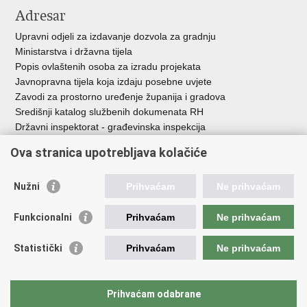
Adresar
Upravni odjeli za izdavanje dozvola za gradnju
Ministarstva i državna tijela
Popis ovlaštenih osoba za izradu projekata
Javnopravna tijela koja izdaju posebne uvjete
Zavodi za prostorno uređenje županija i gradova
Središnji katalog službenih dokumenata RH
Državni inspektorat - građevinska inspekcija
AZONIZ
Ova stranica upotrebljava kolačiće
Važne poveznice
Nužni
Prihvaćam
Ne prihvaćam
Vlada Republike Hrvatske
Zavod za prostorni razvoj
Funkcionalni
Prihvaćam
Ne prihvaćam
Agencija za pravni promet i posredovanje nekretninama
Državna geodetska uprava
Statistički
Prihvaćam
Ne prihvaćam
Fond za zaštitu okoliša i energetsku učinkovitost
Centar za restrukturiranje i prodaju (CERP)
Državne nekretnine d.o.o.
Prihvaćam odabrane