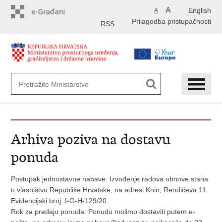
Preskoči
A
English
A
na
Prilagodba pristupačnosti
glavni
RSS
sadržaj
Arhiva poziva na dostavu
ponuda
Postupak jednostavne nabave: Izvođenje radova obnove stana
u vlasništvu Republike Hrvatske, na adresi Knin, Rendićeva 11.
Evidencijski broj: I-G-H-129/20.
Rok za predaju ponuda: Ponudu molimo dostaviti putem e-