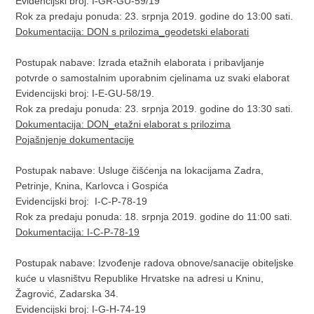
Evidencijski broj: I-GR-GU-59/19
Rok za predaju ponuda: 23. srpnja 2019. godine do 13:00 sati.
Dokumentacija: DON s prilozima_geodetski elaborati
Postupak nabave: Izrada etažnih elaborata i pribavljanje
potvrde o samostalnim uporabnim cjelinama uz svaki elaborat
Evidencijski broj: I-E-GU-58/19.
Rok za predaju ponuda: 23. srpnja 2019. godine do 13:30 sati.
Dokumentacija: DON_etažni elaborat s prilozima
Pojašnjenje dokumentacije
Postupak nabave: Usluge čišćenja na lokacijama Zadra,
Petrinje, Knina, Karlovca i Gospića
Evidencijski broj: I-C-P-78-19
Rok za predaju ponuda: 18. srpnja 2019. godine do 11:00 sati.
Dokumentacija: I-C-P-78-19
Postupak nabave: Izvođenje radova obnove/sanacije obiteljske
kuće u vlasništvu Republike Hrvatske na adresi u Kninu,
Žagrović, Zadarska 34.
Evidencijski broj: I-G-H-74-19