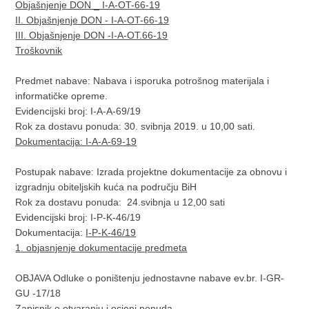
Objašnjenje DON _ I-A-OT-66-19​
II. Objašnjenje DON - I-A-OT-66-19
III. Objašnjenje DON -I-A-OT.66-19
Troškovnik
Predmet nabave: Nabava i isporuka potrošnog materijala i
informatičke opreme.
Evidencijski broj: I-A-A-69/19
Rok za dostavu ponuda: 30. svibnja 2019. u 10,00 sati.
Dokumentacija: I-A-A-69-19
Postupak nabave: Izrada projektne dokumentacije za obnovu i
izgradnju obiteljskih kuća na području BiH
Rok za dostavu ponuda: 24.svibnja u 12,00 sati
Evidencijski broj: I-P-K-46/19
Dokumentacija:
I-P-K-46/19
1. objasnjenje dokumentacije predmeta
OBJAVA Odluke o poništenju jednostavne nabave ev.br. I-GR-
GU -17/18
Zapisnik o otvaranju i ocjeni ponuda