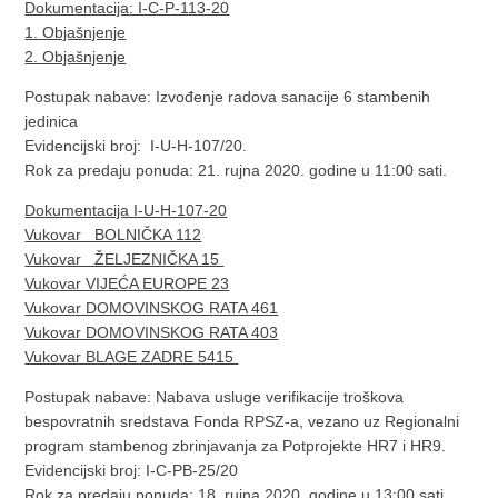
Dokumentacija: I-C-P-113-20
1. Objašnjenje
2. Objašnjenje
Postupak nabave: Izvođenje radova sanacije 6 stambenih
jedinica
Evidencijski broj: I-U-H-107/20.
Rok za predaju ponuda: 21. rujna 2020. godine u 11:00 sati.
Dokumentacija I-U-H-107-20
Vukovar BOLNIČKA 112
Vukovar ŽELJEZNIČKA 15
Vukovar VIJEĆA EUROPE 23
Vukovar DOMOVINSKOG RATA 461
Vukovar DOMOVINSKOG RATA 403
Vukovar BLAGE ZADRE 5415
Postupak nabave: Nabava usluge verifikacije troškova
bespovratnih sredstava Fonda RPSZ-a, vezano uz Regionalni
program stambenog zbrinjavanja za Potprojekte HR7 i HR9.
Evidencijski broj: I-C-PB-25/20
Rok za predaju ponuda: 18. rujna 2020. godine u 13:00 sati