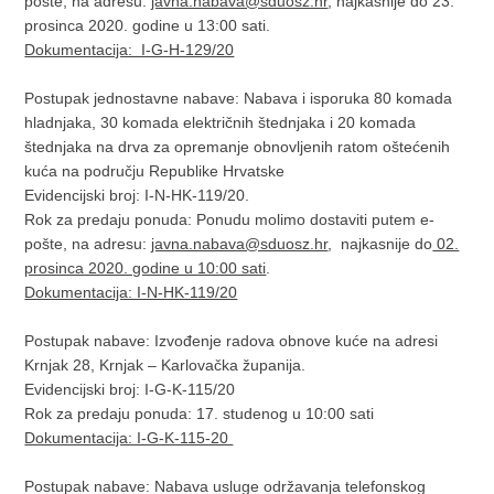
pošte, na adresu:
javna.nabava@sduosz.hr
, najkasnije do 23.
prosinca 2020. godine u 13:00 sati.
Dokumentacija: I-G-H-129/20​
Postupak jednostavne nabave: Nabava i isporuka 80 komada
hladnjaka, 30 komada električnih štednjaka i 20 komada
štednjaka na drva za opremanje obnovljenih ratom oštećenih
kuća na području Republike Hrvatske
Evidencijski broj: I-N-HK-119/20.
Rok za predaju ponuda: Ponudu molimo dostaviti putem e-
pošte, na adresu:
javna.nabava@sduosz.hr
, najkasnije do
02.
prosinca 2020. godine u 10:00 sati
.
Dokumentacija: I-N-HK-119/20
Postupak nabave: Izvođenje radova obnove kuće na adresi
Krnjak 28, Krnjak – Karlovačka županija.
Evidencijski broj: I-G-K-115/20
Rok za predaju ponuda: 17. studenog u 10:00 sati
Dokumentacija: I-G-K-115-20
Postupak nabave: Nabava usluge održavanja telefonskog