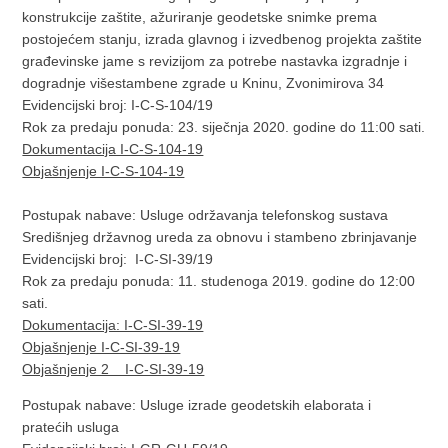
konstrukcije zaštite, ažuriranje geodetske snimke prema
postojećem stanju, izrada glavnog i izvedbenog projekta zaštite
građevinske jame s revizijom za potrebe nastavka izgradnje i
dogradnje višestambene zgrade u Kninu, Zvonimirova 34
Evidencijski broj: I-C-S-104/19
Rok za predaju ponuda: 23. siječnja 2020. godine do 11:00 sati.
Dokumentacija I-C-S-104-19
Objašnjenje I-C-S-104-19
Postupak nabave: Usluge održavanja telefonskog sustava
Središnjeg državnog ureda za obnovu i stambeno zbrinjavanje
Evidencijski broj: I-C-SI-39/19
Rok za predaju ponuda: 11. studenoga 2019. godine do 12:00
sati.
Dokumentacija: I-C-SI-39-19
Objašnjenje I-C-SI-39-19
Objašnjenje 2 I-C-SI-39-19
Postupak nabave: Usluge izrade geodetskih elaborata i
pratećih usluga