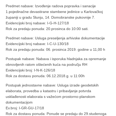
Predmet nabave: Izvođenje radova popravka i sanacije
1.pojedinačne devastirane stambene jedinice u Karlovačkoj
županiji u gradu Slunju, 14. Domobranske pukovnije 7.
Evidencijski broj nabave: I-G-H-127/18
Rok za predaju ponuda: 20.prosinca do 10:00 sati.
Predmet nabave: Usluga preseljenja arhivske dokumentacije
Evidencijski broj nabave: I-C-U-130/18
Rok za predaju ponuda: 06. prosinca 2019. godine u 11,00 h
Postupak nabave: Nabava i isporuka hladnjaka za opremanje
obnovljenih ratom oštećenih kuća na području RH
Evidencijski broj: I-N-K-126/18
Rok za dostavu ponuda: 06.12.2018.g. u 11:00h
Postupak jednostavne nabave: Usluga izrade geodetskih
elaborata, provedba u katastru i pribavljanje potvrda
usklađenosti elaborata s važećom prostorno-planskom
dokumentacijom
Ev.broj: I-GR-GU-17/18
Rok za dostavu ponuda: Ponude se predaju do 29.studenoga