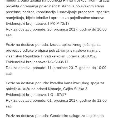
međunarodna zaštita na području RH sa troškovnikom; izrada
projekta opremanja pojedinačnih stanova po svakom stanu
posebno; nadzor, koordinacija i upravljanje procesom isporuke
namještaja, bijele tehnike i opreme za pojedinačne stanove.
Evidencijski broj nabave: I-PK-P-72/17
Rok za dostavu ponude: 20. prosinca 2017. godine do 10:00
sati.
Poziv na dostavu ponuda: Izrada aplikativnog rješenja za
provedbu odluke o otpisu potraživanja s naslova najma u
vlasništvu Republike Hrvatske kojim upravlja SDUOSZ.
Evidencijski broj nabave: I-C-SI-68/17
Rok za dostavu ponude: 11. prosinca 2017. godine do 10:00
sati.
Poziv na dostavu ponuda: Izvedba kanalizacijskog spoja za
obiteljsku kuću na adresi Kistanje, Gojka Šuška 3.
Evidencijski broj nabave: I-G-I-67/17
Rok za dostavu ponude: 01. prosinca 2017. godine do 12:00
sati.
Poziv na dostavu ponuda: Geodetske usluge za objekte na