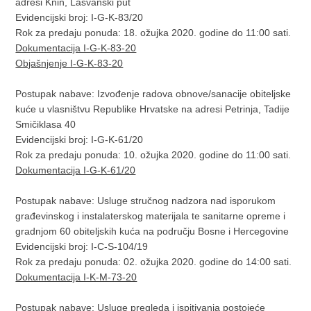
adresi Knin, Lašvanski put
Evidencijski broj: I-G-K-83/20
Rok za predaju ponuda: 18. ožujka 2020. godine do 11:00 sati.
Dokumentacija I-G-K-83-20
Objašnjenje I-G-K-83-20
Postupak nabave: Izvođenje radova obnove/sanacije obiteljske
kuće u vlasništvu Republike Hrvatske na adresi Petrinja, Tadije
Smičiklasa 40
Evidencijski broj: I-G-K-61/20
Rok za predaju ponuda: 10. ožujka 2020. godine do 11:00 sati.
Dokumentacija I-G-K-61/20
Postupak nabave: Usluge stručnog nadzora nad isporukom
građevinskog i instalaterskog materijala te sanitarne opreme i
gradnjom 60 obiteljskih kuća na području Bosne i Hercegovine
Evidencijski broj: I-C-S-104/19
Rok za predaju ponuda: 02. ožujka 2020. godine do 14:00 sati.
Dokumentacija I-K-M-73-20
Postupak nabave: Usluge pregleda i ispitivanja postojeće