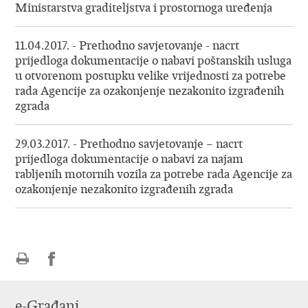
Ministarstva graditeljstva i prostornoga uređenja
11.04.2017. - Prethodno savjetovanje - nacrt
prijedloga dokumentacije o nabavi poštanskih usluga
u otvorenom postupku velike vrijednosti za potrebe
rada Agencije za ozakonjenje nezakonito izgrađenih
zgrada
29.03.2017. - Prethodno savjetovanje – nacrt
prijedloga dokumentacije o nabavi za najam
rabljenih motornih vozila za potrebe rada Agencije za
ozakonjenje nezakonito izgrađenih zgrada
Ispiši
Podijeli
Podijeli
stranicu
na
na
e-Građani
Facebooku
Twitteru