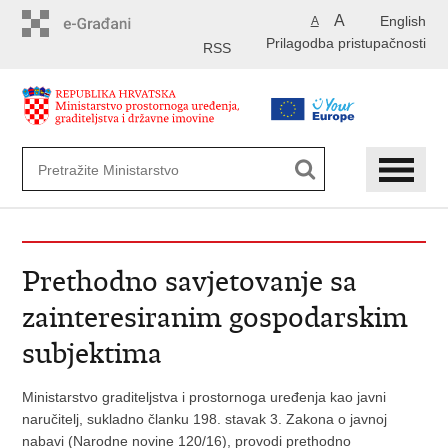
Preskoči
A
English
A
na
Prilagodba pristupačnosti
glavni
RSS
sadržaj
Prethodno savjetovanje sa
zainteresiranim gospodarskim
subjektima
Ministarstvo graditeljstva i prostornoga uređenja kao javni
naručitelj, sukladno članku 198. stavak 3. Zakona o javnoj
nabavi (Narodne novine 120/16), provodi prethodno