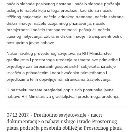
načelo slobode poslovnog nastana i načelo slobode pružanja
usluga te načela koja iz toga proizlaze, kao što su načelo
tržišnog natjecanja, načelo jednakog tretmana, načelo zabrane
diskriminacije, načelo uzajamnog priznavanja, načelo
razmjernosti i načelo transparentnosti. poštujući načela
tržišnog natjecanja, zabrane diskriminacije i transparentnosti u
postupcima javne nabave.
Nakon svakog provedenog savjetovanja RH Ministarstvo
graditeljstva i prostornoga uređenja razmatra sve primjedbe i
prijedloge zainteresiranih gospodarskih subjekata, izrađuje
izvješća o prihvaćenim i neprihvaćenim primjedbama i
prijedlozima te ih objavljuje na stranicama Savjetovanja.
U nastavku možete pregledati popis svih postupaka javne
nabave RH Ministarstva graditeljstva i prostornoga uređenja.
07.12.2017. - Prethodno savjetovanje - nacrt
dokumentacije o nabavi usluge izrade Prostornog
plana područja posebnih obilježja: Prostornog plana