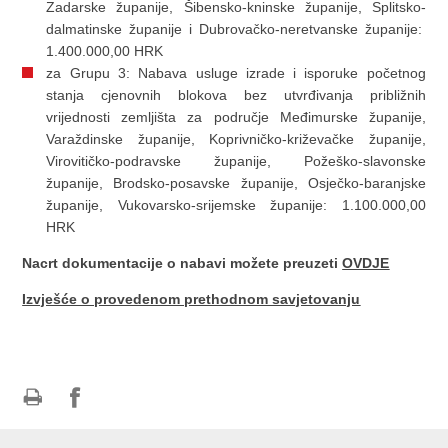
Zadarske županije, Šibensko-kninske županije, Splitsko-
dalmatinske županije i Dubrovačko-neretvanske županije:
1.400.000,00 HRK
za Grupu 3: Nabava usluge izrade i isporuke početnog
stanja cjenovnih blokova bez utvrđivanja približnih
vrijednosti zemljišta za područje Međimurske županije,
Varaždinske županije, Koprivničko-križevačke županije,
Virovitičko-podravske županije, Požeško-slavonske
županije, Brodsko-posavske županije, Osječko-baranjske
županije, Vukovarsko-srijemske županije: 1.100.000,00
HRK
Nacrt dokumentacije o nabavi možete preuzeti
OVDJE
Izvješće o provedenom prethodnom savjetovanju
Ispiši
Podijeli
Podijeli
stranicu
na
na