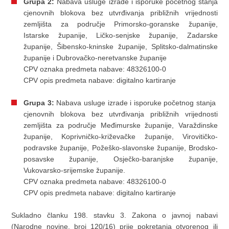
Grupa 2:
Nabava usluge izrade i isporuke početnog stanja
cjenovnih blokova bez utvrđivanja približnih vrijednosti
zemljišta za područje Primorsko-goranske županije,
Istarske županije, Ličko-senjske županije, Zadarske
županije, Šibensko-kninske županije, Splitsko-dalmatinske
županije i Dubrovačko-neretvanske županije
CPV oznaka predmeta nabave: 48326100-0
CPV opis predmeta nabave: digitalno kartiranje
Grupa 3:
Nabava usluge izrade i isporuke početnog stanja
cjenovnih blokova bez utvrđivanja približnih vrijednosti
zemljišta za područje Međimurske županije, Varaždinske
županije, Koprivničko-križevačke županije, Virovitičko-
podravske županije, Požeško-slavonske županije, Brodsko-
posavske županije, Osječko-baranjske županije,
Vukovarsko-srijemske županije.
CPV oznaka predmeta nabave: 48326100-0
CPV opis predmeta nabave: digitalno kartiranje
Sukladno članku 198. stavku 3. Zakona o javnoj nabavi
(Narodne novine, broj 120/16) prije pokretanja otvorenog ili