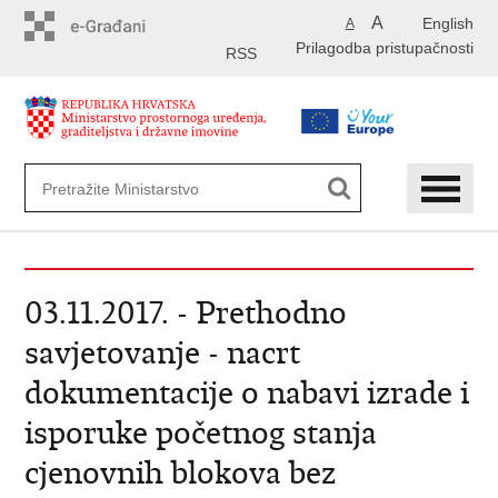
Preskoči
A
English
A
na
Prilagodba pristupačnosti
glavni
RSS
sadržaj
03.11.2017. - Prethodno
savjetovanje - nacrt
dokumentacije o nabavi izrade i
isporuke početnog stanja
cjenovnih blokova bez