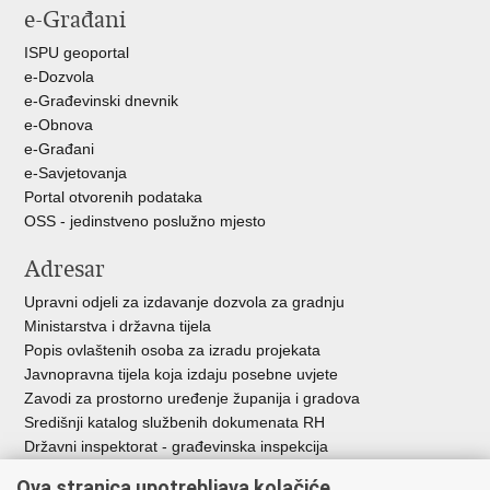
e-Građani
Facebooku
Twitteru
ISPU geoportal
e-Dozvola
e-Građevinski dnevnik
e-Obnova
e-Građani
e-Savjetovanja
Portal otvorenih podataka
OSS - jedinstveno poslužno mjesto
Adresar
Upravni odjeli za izdavanje dozvola za gradnju
Ministarstva i državna tijela
Popis ovlaštenih osoba za izradu projekata
Javnopravna tijela koja izdaju posebne uvjete
Zavodi za prostorno uređenje županija i gradova
Središnji katalog službenih dokumenata RH
Državni inspektorat - građevinska inspekcija
AZONIZ
Ova stranica upotrebljava kolačiće