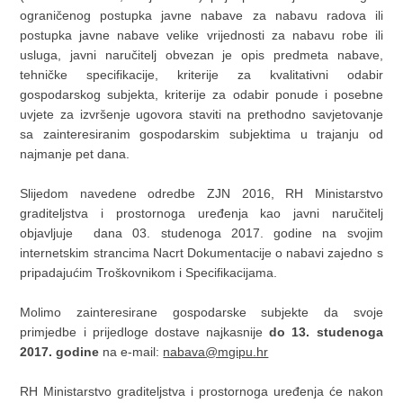
ograničenog postupka javne nabave za nabavu radova ili
postupka javne nabave velike vrijednosti za nabavu robe ili
usluga, javni naručitelj obvezan je opis predmeta nabave,
tehničke specifikacije, kriterije za kvalitativni odabir
gospodarskog subjekta, kriterije za odabir ponude i posebne
uvjete za izvršenje ugovora staviti na prethodno savjetovanje
sa zainteresiranim gospodarskim subjektima u trajanju od
najmanje pet dana.
Slijedom navedene odredbe ZJN 2016, RH Ministarstvo
graditeljstva i prostornoga uređenja kao javni naručitelj
objavljuje dana 03. studenoga 2017. godine na svojim
internetskim strancima Nacrt Dokumentacije o nabavi zajedno s
pripadajućim Troškovnikom i Specifikacijama.
Molimo zainteresirane gospodarske subjekte da svoje
primjedbe i prijedloge dostave najkasnije
do 13. studenoga
2017. godine
na e-mail:
nabava@mgipu.hr
RH Ministarstvo graditeljstva i prostornoga uređenja će nakon