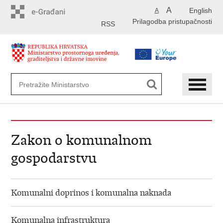
Preskoči
A
English
A
na
Prilagodba pristupačnosti
glavni
RSS
sadržaj
Zakon o komunalnom
gospodarstvu
Komunalni doprinos i komunalna naknada
Komunalna infrastruktura