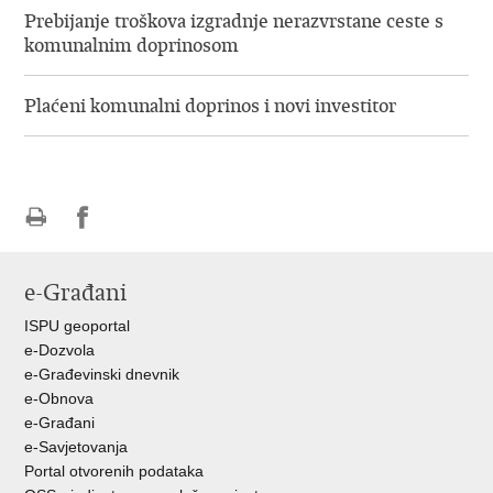
Prebijanje troškova izgradnje nerazvrstane ceste s
komunalnim doprinosom
​Plaćeni komunalni doprinos i novi investitor
Ispiši
Podijeli
Podijeli
stranicu
na
na
e-Građani
Facebooku
Twitteru
ISPU geoportal
e-Dozvola
e-Građevinski dnevnik
e-Obnova
e-Građani
e-Savjetovanja
Portal otvorenih podataka