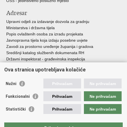
OSS - jedinstveno poslužno mjesto
Adresar
Upravni odjeli za izdavanje dozvola za gradnju
Ministarstva i državna tijela
Popis ovlaštenih osoba za izradu projekata
Javnopravna tijela koja izdaju posebne uvjete
Zavodi za prostorno uređenje županija i gradova
Središnji katalog službenih dokumenata RH
Državni inspektorat - građevinska inspekcija
AZONIZ
Ova stranica upotrebljava kolačiće
Važne poveznice
Nužni
Prihvaćam
Ne prihvaćam
Vlada Republike Hrvatske
Zavod za prostorni razvoj
Funkcionalni
Prihvaćam
Ne prihvaćam
Agencija za pravni promet i posredovanje nekretninama
Državna geodetska uprava
Statistički
Prihvaćam
Ne prihvaćam
Fond za zaštitu okoliša i energetsku učinkovitost
Centar za restrukturiranje i prodaju (CERP)
Državne nekretnine d.o.o.