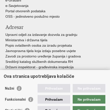
e-Građani
e-Savjetovanja
Portal otvorenih podataka
OSS - jedinstveno poslužno mjesto
Adresar
Upravni odjeli za izdavanje dozvola za gradnju
Ministarstva i državna tijela
Popis ovlaštenih osoba za izradu projekata
Javnopravna tijela koja izdaju posebne uvjete
Zavodi za prostorno uređenje županija i gradova
Središnji katalog službenih dokumenata RH
Državni inspektorat - građevinska inspekcija
AZONIZ
Ova stranica upotrebljava kolačiće
Važne poveznice
Nužni
Prihvaćam
Ne prihvaćam
Vlada Republike Hrvatske
Zavod za prostorni razvoj
Funkcionalni
Prihvaćam
Ne prihvaćam
Agencija za pravni promet i posredovanje nekretninama
Državna geodetska uprava