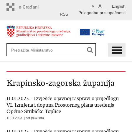
Preskoči
A
English
A
na
Prilagodba pristupačnosti
glavni
RSS
sadržaj
Krapinsko-zagorska županija
11.01.2023. - Izvješće o javnoj raspravi o prijedlogu
VI. Izmjena i dopuna Prostornog plana uređenja
Općine Stubičke Toplice
11.01.2023. | pdf (9372kb)
11.01.2023. - Izvješće o javnoj raspravi o prijedlogu