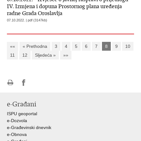
IV. Izmjena i dopuna Prostornog plana uređenja
radne Grada Oroslavlja
07.10.2022. | pdf (3147kb)
««
« Prethodna
3
4
5
6
7
8
9
10
11
12
Sljedeća »
»»
Ispiši
Podijeli
Podijeli
stranicu
na
na
e-Građani
Facebooku
Twitteru
ISPU geoportal
e-Dozvola
e-Građevinski dnevnik
e-Obnova