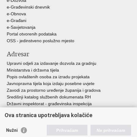
e-Dozvola
e-Građevinski dnevnik
e-Obnova
e-Građani
e-Savjetovanja
Portal otvorenih podataka
OSS - jedinstveno poslužno mjesto
Adresar
Upravni odjeli za izdavanje dozvola za gradnju
Ministarstva i državna tijela
Popis ovlaštenih osoba za izradu projekata
Javnopravna tijela koja izdaju posebne uvjete
Zavodi za prostorno uređenje županija i gradova
Središnji katalog službenih dokumenata RH
Državni inspektorat - građevinska inspekcija
AZONIZ
Ova stranica upotrebljava kolačiće
Važne poveznice
Nužni
Prihvaćam
Ne prihvaćam
Vlada Republike Hrvatske