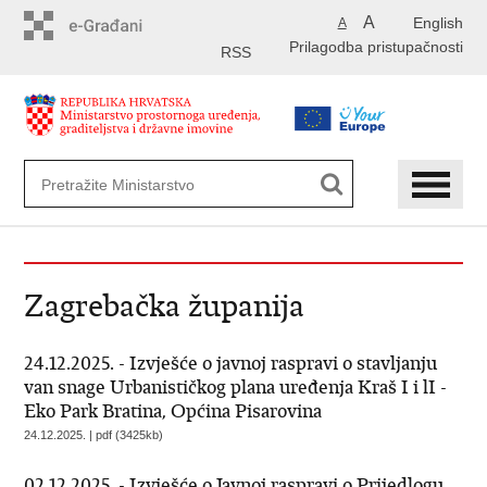
Preskoči
A
English
A
na
Prilagodba pristupačnosti
glavni
RSS
sadržaj
Zagrebačka županija
24.12.2025. - Izvješće o javnoj raspravi o stavljanju
van snage Urbanističkog plana uređenja Kraš I i lI -
Eko Park Bratina, Općina Pisarovina
24.12.2025. | pdf (3425kb)
02.12.2025. - Izvješće o Javnoj raspravi o Prijedlogu