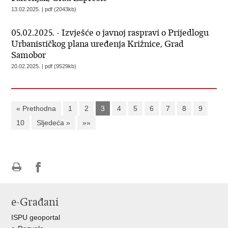
13.02.2025. | pdf (2043kb)
05.02.2025. - Izvješće o javnoj raspravi o Prijedlogu
Urbanističkog plana uređenja Križnice, Grad
Samobor
20.02.2025. | pdf (9529kb)
« Prethodna
1
2
3
4
5
6
7
8
9
10
Sljedeća »
»»
Ispiši
Podijeli
Podijeli
stranicu
na
na
e-Građani
Facebooku
Twitteru
ISPU geoportal